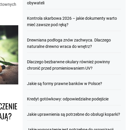
obywateli
ektownych
Kontrola skarbowa 2026 – jakie dokumenty warto
mieć zawsze pod ręką?
Drewniana podłoga znów zachwyca. Dlaczego
naturalne drewno wraca do wnętrz?
Dlaczego bezbarwne okulary również powinny
chronić przed promieniowaniem UV?
Jakie są formy prawne banków w Polsce?
Kredyt gotówkowy: odpowiedzialne podejście
CZENIE
AJĄ?
Jakie uprawnienia są potrzebne do obsługi koparki?
Jakie wyposażenie jest potrzebne do organizacji