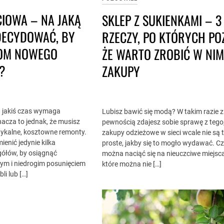
CIOWA – NA JAKĄ
SKLEP Z SUKIENKAMI – 3
DECYDOWAĆ, BY
RZECZY, PO KTÓRYCH PO
OM NOWEGO
ŻE WARTO ZROBIĆ W NI
?
ZAKUPY
a jakiś czas wymaga
Lubisz bawić się modą? W takim razie z
acza to jednak, że musisz
pewnością zdajesz sobie sprawę z tego,
dykalne, kosztowne remonty.
zakupy odzieżowe w sieci wcale nie są 
enić jedynie kilka
proste, jakby się to mogło wydawać. C
gółów, by osiągnąć
można naciąć się na nieuczciwe miejsca
ym i niedrogim posunięciem
które można nie […]
li lub […]