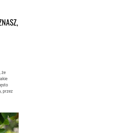
ZNASZ,
M
 że
takie
zęsto
, przez