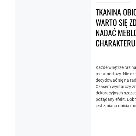
TKANINA OBI
WARTO SIĘ Z
NADAĆ MEBL
CHARAKTERU
Każde wnętrze raz n
metamorfozy. Nie ozn
decydować się na ra
Czasem wystarczy zmi
dekoracyjnych szcze
pożądany efekt. Dobr
jest zmiana obicia meb