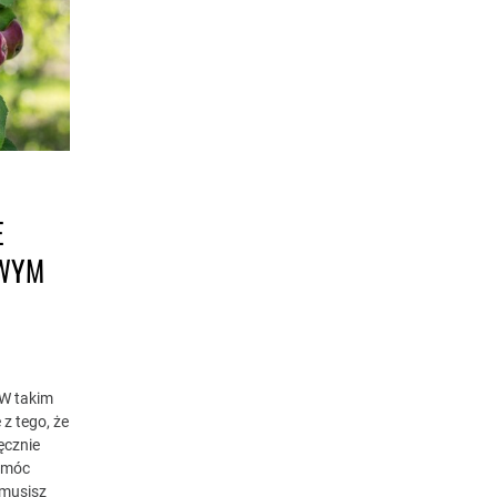
E
OWYM
 W takim
z tego, że
ęcznie
 móc
 musisz