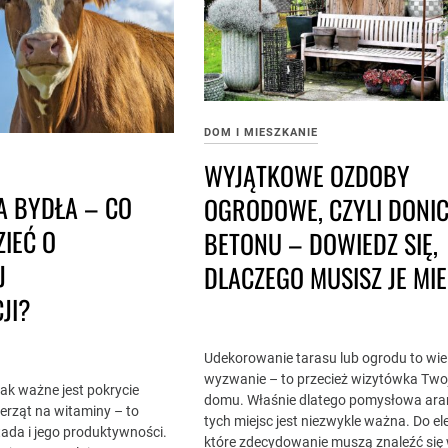
DOM I MIESZKANIE
WYJĄTKOWE OZDOBY
A BYDŁA – CO
OGRODOWE, CZYLI DONIC
ZIEĆ O
BETONU – DOWIEDZ SIĘ,
J
DLACZEGO MUSISZ JE MI
JI?
Udekorowanie tarasu lub ogrodu to wiel
wyzwanie – to przecież wizytówka Two
ak ważne jest pokrycie
domu. Właśnie dlatego pomysłowa ara
rząt na witaminy – to
tych miejsc jest niezwykle ważna. Do e
ada i jego produktywności.
które zdecydowanie muszą znaleźć się