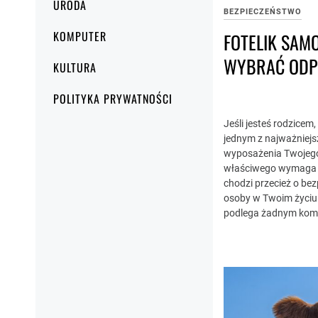
URODA
BEZPIECZEŃSTWO
KOMPUTER
FOTELIK SAM
WYBRAĆ ODP
KULTURA
POLITYKA PRYWATNOŚCI
Jeśli jesteś rodzicem
jednym z najważniej
wyposażenia Twojego
właściwego wymaga o
chodzi przecież o be
osoby w Twoim życiu! 
podlega żadnym kom