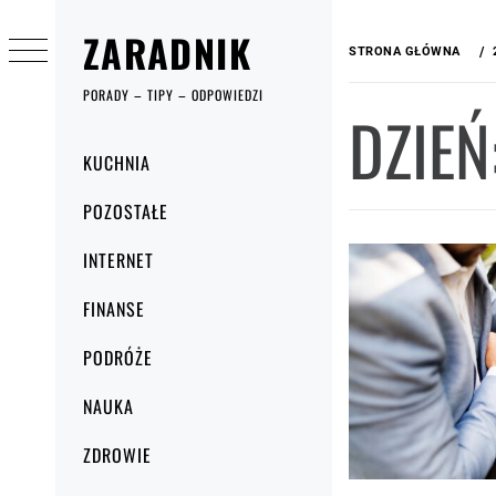
Przejdź
ZARADNIK
do
STRONA GŁÓWNA
treści
PORADY – TIPY – ODPOWIEDZI
DZIEŃ
Menu
KUCHNIA
główne
POZOSTAŁE
INTERNET
FINANSE
PODRÓŻE
NAUKA
ZDROWIE