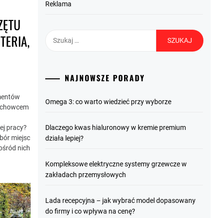
Reklama
ZĘTU
Szukaj:
TERIA,
NAJNOWSZE PORADY
mentów
Omega 3: co warto wiedzieć przy wyborze
fachowcem
t
Dlaczego kwas hialuronowy w kremie premium
ej pracy?
bór miejsc
działa lepiej?
ośród nich
Kompleksowe elektryczne systemy grzewcze w
zakładach przemysłowych
Lada recepcyjna – jak wybrać model dopasowany
do firmy i co wpływa na cenę?