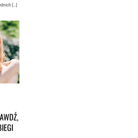
dnich […]
AWDŹ,
IEGI
!