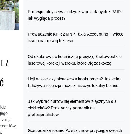
Profesjonalny serwis odzyskiwania danych z RAID –
jak wygląda proces?
Prowadzenie KPiR z MNP Tax & Accounting – więcej
czasu na rozwój biznesu
Od okularów po kosmiczną precyzję: Ciekawostki o
E Z
laserowej korekcji wzroku, które Cię zaskoczą!
Hejt w sieci czy nieuczciwa konkurencja? Jak jedna
EĆ
fałszywa recenzja może zniszczyć lokalny biznes
Jak wybrać hurtownię elementów złącznych dla
kie
elektryków? Praktyczny poradnik dla
jego
profesjonalistów
nżacja
lementów,
Gospodarka rośnie. Polska znów przyciąga swoich
 w