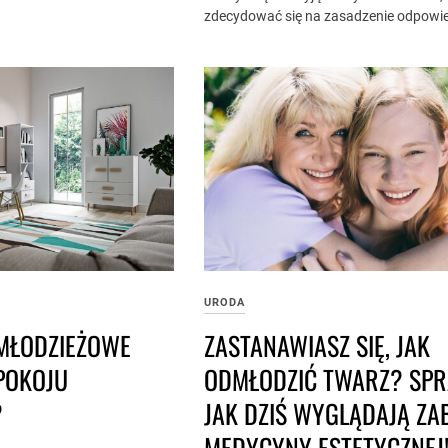
zdecydować się na zasadzenie odpowie
URODA
 MŁODZIEŻOWE
ZASTANAWIASZ SIĘ, JAK
POKOJU
ODMŁODZIĆ TWARZ? SPR
?
JAK DZIŚ WYGLĄDAJĄ ZAB
MEDYCYNY ESTETYCZNEJ