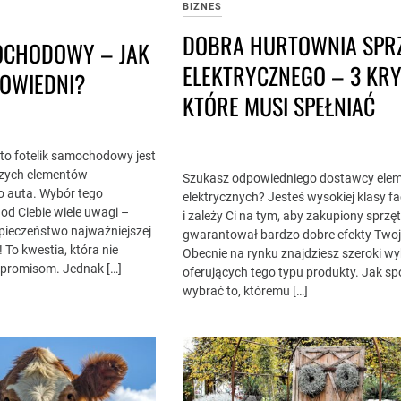
BIZNES
DOBRA HURTOWNIA SPR
OCHODOWY – JAK
ELEKTRYCZNEGO – 3 KRY
OWIEDNI?
KTÓRE MUSI SPEŁNIAĆ
, to fotelik samochodowy jest
szych elementów
Szukasz odpowiedniego dostawcy ele
 auta. Wybór tego
elektrycznych? Jesteś wysokiej klasy 
d Ciebie wiele uwagi –
i zależy Ci na tym, aby zakupiony sprzę
zpieczeństwo najważniejszej
gwarantował bardzo dobre efekty Twoj
To kwestia, która nie
Obecnie na rynku znajdziesz szeroki wy
promisom. Jednak […]
oferujących tego typu produkty. Jak sp
wybrać to, któremu […]