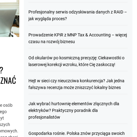
Profesjonalny serwis odzyskiwania danych z RAID –
jak wygląda proces?
Prowadzenie KPiR z MNP Tax & Accounting – więcej
czasu na rozwój biznesu
Od okularów po kosmiczną precyzję: Ciekawostki o
laserowej korekcji wzroku, które Cię zaskoczą!
?
 ZNAĆ
Hejt w sieci czy nieuczciwa konkurencja? Jak jedna
fałszywa recenzja może zniszczyć lokalny biznes
Jak wybrać hurtownię elementów złącznych dla
le osób
elektryków? Praktyczny poradnik dla
wego
profesjonalistów
dyt
kszych
domowych.
Gospodarka rośnie. Polska znów przyciąga swoich