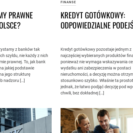
FINANSE
RMY PRAWNE
KREDYT GOTÓWKOWY:
OLSCE?
ODPOWIEDZIALNE PODEJŚ
rzystamy z banków tak
Kredyt gotówkowy pozostaje jednym z
ch szyldu, nie każdy z nich
najczęściej wybieranych produktów fi
rmie prawnej. To, jak bank
ponieważ nie wymaga wskazywania ce
na jakiej podstawie
wydatku ani zabezpieczenia w postaci
na jego strukturę
nieruchomości, a decyzję można otrzy
b nadzoru […]
stosunkowo szybko. Właśnie ta prosto
jednak, że łatwo podjąć decyzję pod 
chwili, bez dokładnej […]