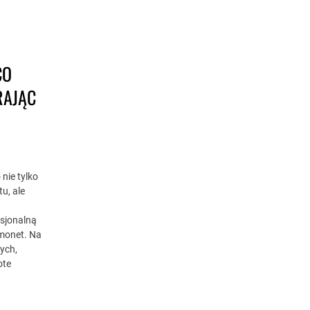
CO
RAJĄC
nie tylko
u, ale
sjonalną
monet. Na
nych,
ote