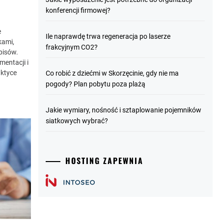
konferencji firmowej?
e
Ile naprawdę trwa regeneracja po laserze
kami,
frakcyjnym CO2?
episów.
mentacji i
aktyce
Co robić z dziećmi w Skorzęcinie, gdy nie ma
pogody? Plan pobytu poza plażą
Jakie wymiary, nośność i sztaplowanie pojemników
siatkowych wybrać?
HOSTING ZAPEWNIA