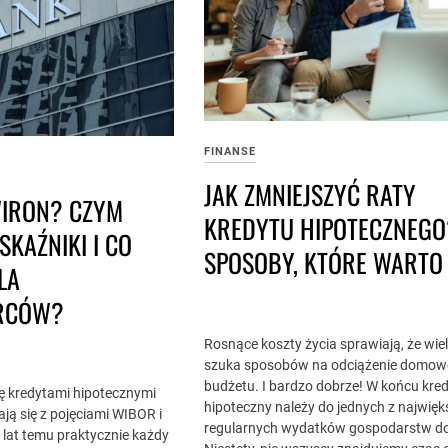
FINANSE
JAK ZMNIEJSZYĆ RATY
WIRON? CZYM
KREDYTU HIPOTECZNEGO
SKAŹNIKI I CO
SPOSOBY, KTÓRE WARTO
LA
RCÓW?
Rosnące koszty życia sprawiają, że wie
szuka sposobów na odciążenie domo
budżetu. I bardzo dobrze! W końcu kre
ię kredytami hipotecznymi
hipoteczny należy do jednych z najwię
ają się z pojęciami WIBOR i
regularnych wydatków gospodarstw 
 lat temu praktycznie każdy