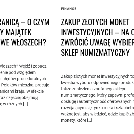
FINANSE
RANICĄ – O CZYM
ZAKUP ZŁOTYCH MONET
DY MAJĄTEK
INWESTYCYJNYCH – NA 
Ę WE WŁOSZECH?
ZWRÓCIĆ UWAGĘ WYBIE
SKLEP NUMIZMATYCZNY
łoszech? Wejdź i zobacz,
zenie pod względem
Zakup złotych monet inwestycyjnych to 
ch błędów proceduralnych
kwestia wyboru odpowiedniego produkt
j Polaków mieszka, pracuje
także znalezienia zaufanego sklepu
anicami kraju. W efekcie
numizmatycznego, który zapewni profe
az częściej obejmują
obsługę i autentyczność oferowanych 
ę w różnych […]
rozwijającym się rynku metali szlachet
ważne jest, aby wiedzieć, gdzie kupić zł
monety, które […]