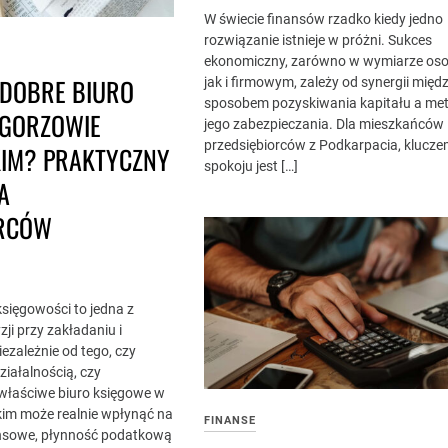
W świecie finansów rzadko kiedy jedno
rozwiązanie istnieje w próżni. Sukces
ekonomiczny, zarówno w wymiarze oso
 DOBRE BIURO
jak i firmowym, zależy od synergii międ
sposobem pozyskiwania kapitału a me
 GORZOWIE
jego zabezpieczania. Dla mieszkańców 
przedsiębiorców z Podkarpacia, klucze
KIM? PRAKTYCZNY
spokoju jest […]
A
ORCÓW
sięgowości to jedna z
ji przy zakładaniu i
ezależnie od tego, czy
ziałalnością, czy
, właściwe biuro księgowe w
kim może realnie wpłynąć na
FINANSE
nsowe, płynność podatkową