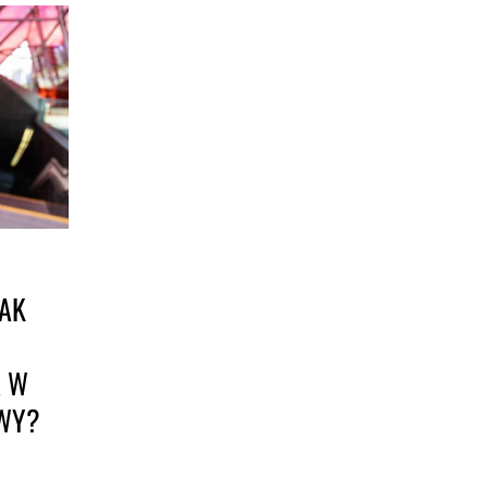
JAK
A W
OWY?