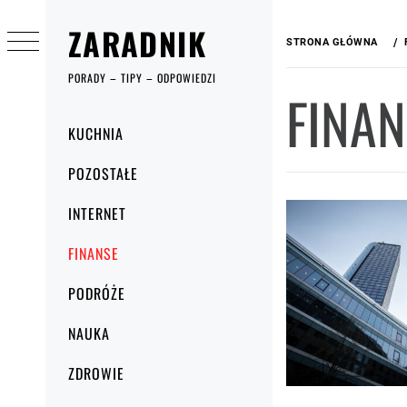
Przejdź
ZARADNIK
do
STRONA GŁÓWNA
treści
PORADY – TIPY – ODPOWIEDZI
FINAN
Menu
KUCHNIA
główne
POZOSTAŁE
INTERNET
FINANSE
PODRÓŻE
NAUKA
ZDROWIE