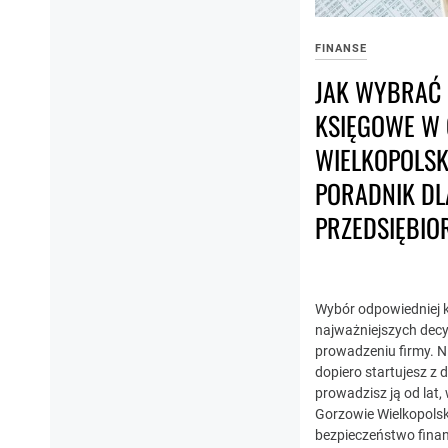
FINANSE
JAK WYBRAĆ
KSIĘGOWE W
WIELKOPOLS
PORADNIK DL
PRZEDSIĘBI
Wybór odpowiedniej k
najważniejszych decyz
prowadzeniu firmy. Ni
dopiero startujesz z d
prowadzisz ją od lat
Gorzowie Wielkopols
bezpieczeństwo fina