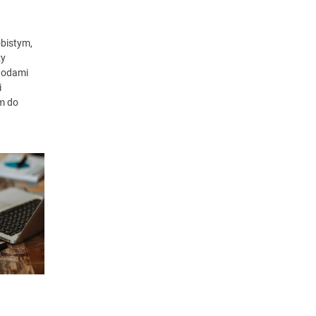
bistym,
zy
todami
i
m do