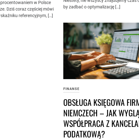
Niestety, nie wszyscy znajdujemy czas o
oprocentowaniem w Polsce
by zadbać o optymalizację […]
ze. Dziś coraz częściej mówi
skaźniku referencyjnym, […]
FINANSE
OBSŁUGA KSIĘGOWA FIR
NIEMCZECH – JAK WYGL
WSPÓŁPRACA Z KANCELA
PODATKOWĄ?