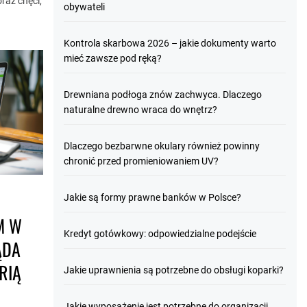
raz chęci,
obywateli
Kontrola skarbowa 2026 – jakie dokumenty warto
mieć zawsze pod ręką?
Drewniana podłoga znów zachwyca. Dlaczego
naturalne drewno wraca do wnętrz?
Dlaczego bezbarwne okulary również powinny
chronić przed promieniowaniem UV?
Jakie są formy prawne banków w Polsce?
M W
Kredyt gotówkowy: odpowiedzialne podejście
ĄDA
RIĄ
Jakie uprawnienia są potrzebne do obsługi koparki?
Jakie wyposażenie jest potrzebne do organizacji