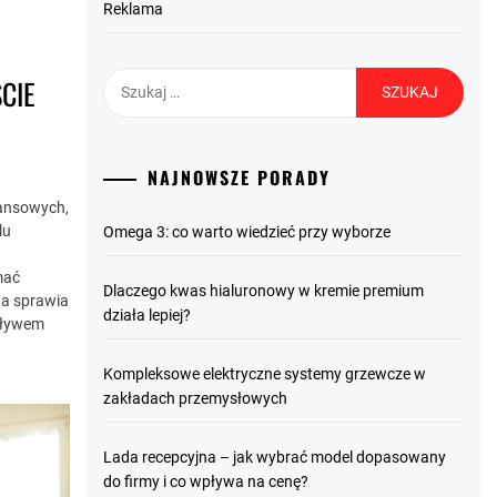
Reklama
Szukaj:
CIE
NAJNOWSZE PORADY
nansowych,
lu
Omega 3: co warto wiedzieć przy wyborze
mać
Dlaczego kwas hialuronowy w kremie premium
ta sprawia
działa lepiej?
wpływem
Kompleksowe elektryczne systemy grzewcze w
zakładach przemysłowych
Lada recepcyjna – jak wybrać model dopasowany
do firmy i co wpływa na cenę?