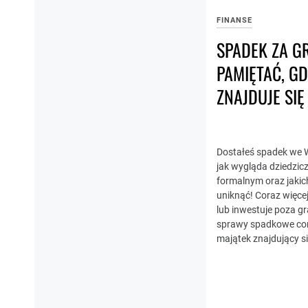
FINANSE
SPADEK ZA G
PAMIĘTAĆ, G
ZNAJDUJE SI
Dostałeś spadek we W
jak wygląda dziedzic
formalnym oraz jaki
uniknąć! Coraz więce
lub inwestuje poza gr
sprawy spadkowe cor
majątek znajdujący si