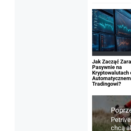
Jak Zacząć Zara
Pasywnie na
Kryptowalutach 
Automatycznem
Tradingowi?
Nawigacja
wpisu
Poprz
Petrive
Poprz
chcą a