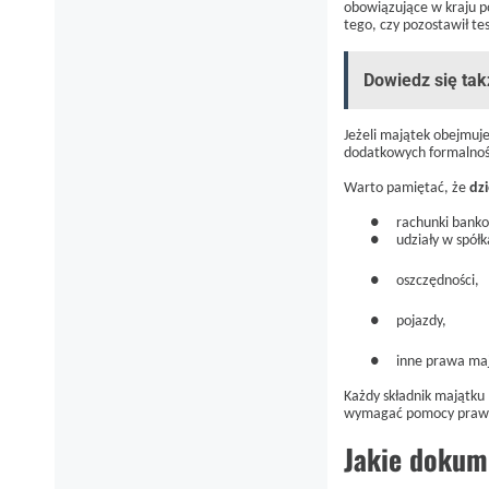
obowiązujące w kraju p
tego, czy pozostawił t
Dowiedz się tak
Jeżeli majątek obejmuj
dodatkowych formalnoś
Warto pamiętać, że
dz
●
rachunki bank
●
udziały w spółk
●
oszczędności,
●
pojazdy,
●
inne prawa ma
Każdy składnik majątku
wymagać pomocy praw
Jakie dokum