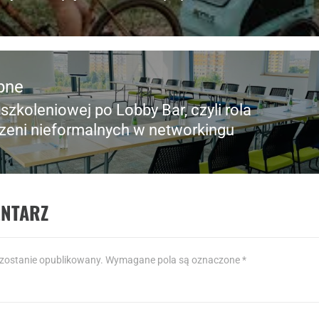
pne
 szkoleniowej po Lobby Bar, czyli rola
pny
rzeni nieformalnych w networkingu
ENTARZ
 zostanie opublikowany.
Wymagane pola są oznaczone
*