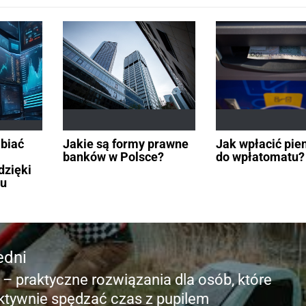
biać
Jakie są formy prawne
Jak wpłacić pie
banków w Polsce?
do wpłatomatu?
dzięki
u
edni
 – praktyczne rozwiązania dla osób, które
edni
ktywnie spędzać czas z pupilem