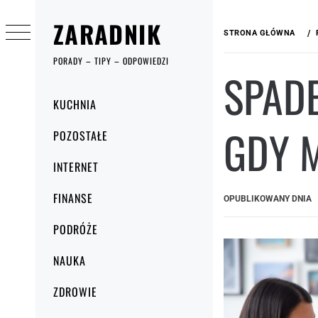
Przejdź
ZARADNIK
do
STRONA GŁÓWNA
treści
PORADY – TIPY – ODPOWIEDZI
SPADE
Menu
KUCHNIA
główne
GDY M
POZOSTAŁE
INTERNET
FINANSE
OPUBLIKOWANY DNIA
PODRÓŻE
NAUKA
ZDROWIE