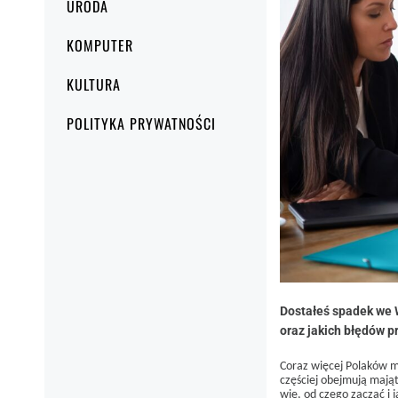
URODA
KOMPUTER
KULTURA
POLITYKA PRYWATNOŚCI
Dostałeś spadek we 
oraz jakich błędów p
Coraz więcej Polaków m
częściej obejmują mają
wie, od czego zacząć i 