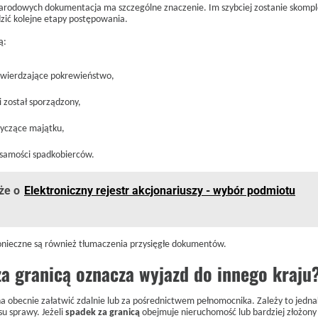
arodowych dokumentacja ma szczególne znaczenie. Im szybciej zostanie skomp
zić kolejne etapy postępowania.
ą:
wierdzające pokrewieństwo,
i został sporządzony,
yczące majątku,
samości spadkobierców.
że o
Elektroniczny rejestr akcjonariuszy - wybór podmiotu
nieczne są również tłumaczenia przysięgłe dokumentów.
a granicą oznacza wyjazd do innego kraju
a obecnie załatwić zdalnie lub za pośrednictwem pełnomocnika. Zależy to jedna
su sprawy. Jeżeli
spadek za granicą
obejmuje nieruchomość lub bardziej złożony