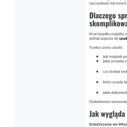
oszczędności lub innyc
Dlaczego sp
skomplikow
W przypadku majątku zna
jednak pojawia się
spad
Trzeba często ustalić:
●
jaki majątek po
●
jakie przepisy
●
czy istnieje te
●
które urzędy b
●
jakie dokument
Dodatkowym wyzwaniem 
Jak wygląda
Dziedziczenie we Wło