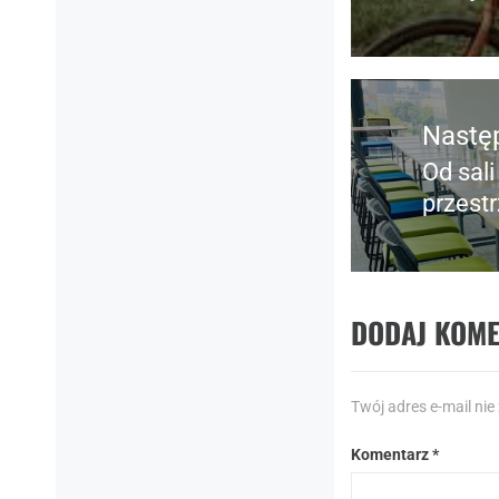
wpis:
Nastę
Od sali
Nastę
przest
post:
DODAJ KOM
Twój adres e-mail nie
Komentarz
*