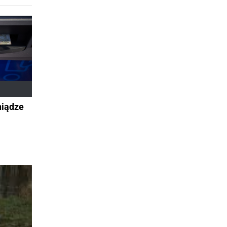
niądze