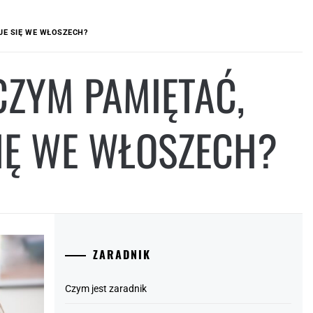
JE SIĘ WE WŁOSZECH?
CZYM PAMIĘTAĆ,
SIĘ WE WŁOSZECH?
ZARADNIK
Czym jest zaradnik