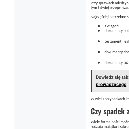
Przy sprawach międzyn
tym łatwiej przeprowad
Najczęściej potrzebne s
●
akt zgonu,
●
dokumenty pot
●
testament, jeśl
●
dokumenty dot
●
dokumenty toż
Dowiedz się tak
prowadzącego
W wielu przypadkach ko
Czy spadek z
Wiele formalności możn
rodzaju majątku i zakre