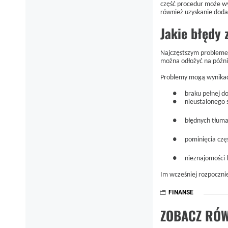
część procedur może wy
również uzyskanie dod
Jakie błędy 
Najczęstszym problemem
można odłożyć na późni
Problemy mogą wynikać
●
braku pełnej d
●
nieustalonego 
●
błędnych tłum
●
pominięcia czę
●
nieznajomości 
Im wcześniej rozpocznie 
FINANSE
ZOBACZ RÓW