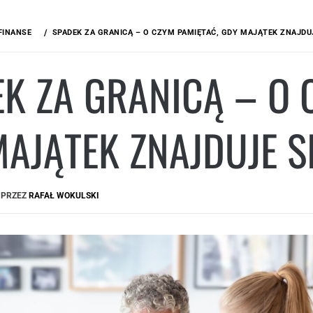
FINANSE
SPADEK ZA GRANICĄ – O CZYM PAMIĘTAĆ, GDY MAJĄTEK ZNAJDU
K ZA GRANICĄ – O 
AJĄTEK ZNAJDUJE 
PRZEZ
RAFAŁ WOKULSKI