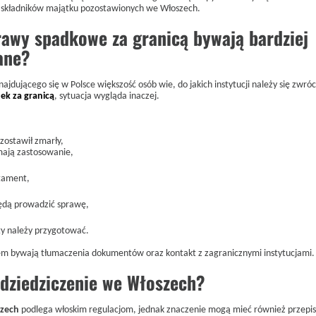
h składników majątku pozostawionych we Włoszech.
rawy spadkowe za granicą bywają bardziej
ane?
jdującego się w Polsce większość osób wie, do jakich instytucji należy się zwróc
ek za granicą
, sytuacja wygląda inaczej.
zostawił zmarły,
 mają zastosowanie,
stament,
ędą prowadzić sprawę,
y należy przygotować.
bywają tłumaczenia dokumentów oraz kontakt z zagranicznymi instytucjami.
 dziedziczenie we Włoszech?
szech
podlega włoskim regulacjom, jednak znaczenie mogą mieć również przepis