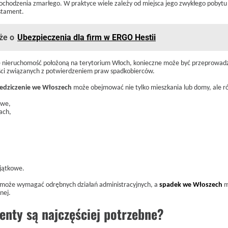
ochodzenia zmarłego. W praktyce wiele zależy od miejsca jego zwykłego pobytu
estament.
że o
Ubezpieczenia dla firm w ERGO Hestii
e nieruchomość położoną na terytorium Włoch, konieczne może być przeprowad
ci związanych z potwierdzeniem praw spadkobierców.
iedziczenie we Włoszech
może obejmować nie tylko mieszkania lub domy, ale r
owe,
ach,
jątkowe.
 może wymagać odrębnych działań administracyjnych, a
spadek we Włoszech
m
nej.
enty są najczęściej potrzebne?