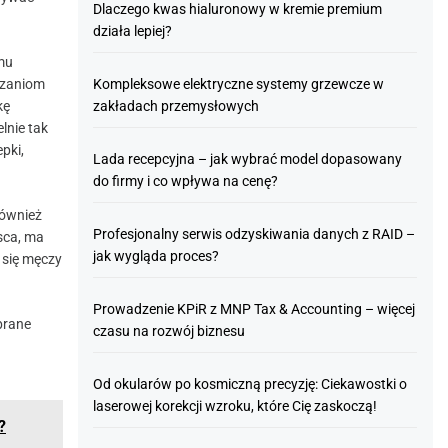
Dlaczego kwas hialuronowy w kremie premium
działa lepiej?
 mu
iązaniom
Kompleksowe elektryczne systemy grzewcze w
kę
zakładach przemysłowych
lnie tak
pki,
Lada recepcyjna – jak wybrać model dopasowany
do firmy i co wpływa na cenę?
również
Profesjonalny serwis odzyskiwania danych z RAID –
sca, ma
jak wygląda proces?
 się męczy
Prowadzenie KPiR z MNP Tax & Accounting – więcej
brane
czasu na rozwój biznesu
Od okularów po kosmiczną precyzję: Ciekawostki o
laserowej korekcji wzroku, które Cię zaskoczą!
?