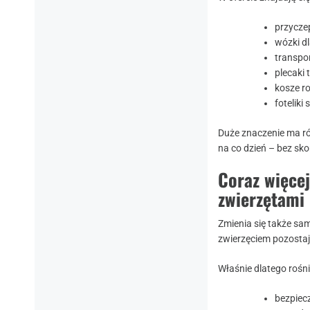
przycze
wózki dl
transpor
plecaki
kosze r
fotelik
Duże znaczenie ma r
na co dzień – bez s
Coraz więce
zwierzętami
Zmienia się także sam
zwierzęciem pozostaj
Właśnie dlatego rośn
bezpiec