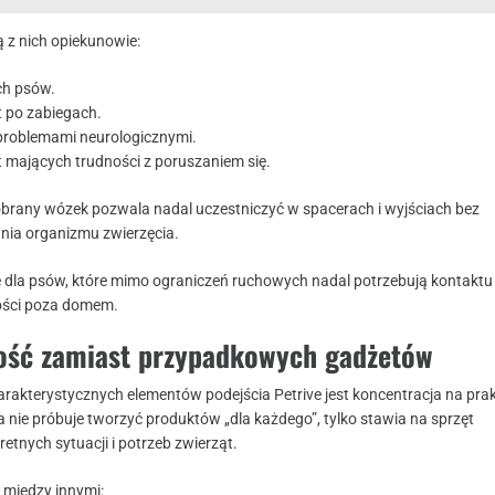
ą z nich opiekunowie:
ch psów.
t po zabiegach.
 problemami neurologicznymi.
t mających trudności z poruszaniem się.
brany wózek pozwala nadal uczestniczyć w spacerach i wyjściach bez
nia organizmu zwierzęcia.
 dla psów, które mimo ograniczeń ruchowych nadal potrzebują kontaktu
ości poza domem.
ość zamiast przypadkowych gadżetów
arakterystycznych elementów podejścia Petrive jest koncentracja na pra
 nie próbuje tworzyć produktów „dla każdego”, tylko stawia na sprzęt
tnych sytuacji i potrzeb zwierząt.
ę między innymi: