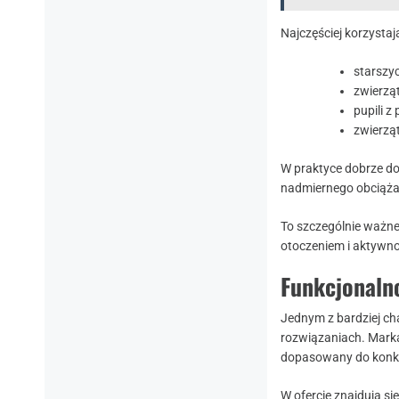
Najczęściej korzystaj
starszy
zwierzą
pupili z
zwierzą
W praktyce dobrze do
nadmiernego obciąża
To szczególnie ważne
otoczeniem i aktywn
Funkcjonaln
Jednym z bardziej ch
rozwiązaniach. Marka
dopasowany do konkre
W ofercie znajdują si