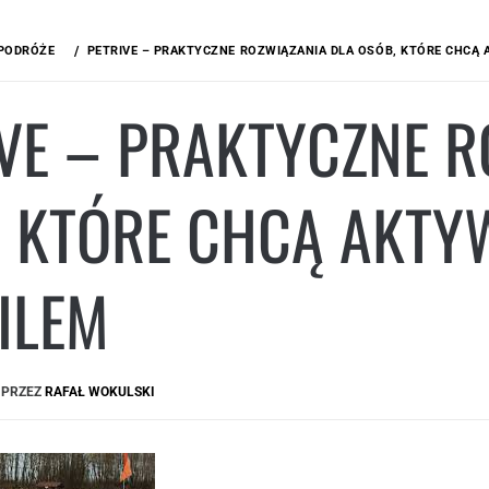
PODRÓŻE
PETRIVE – PRAKTYCZNE ROZWIĄZANIA DLA OSÓB, KTÓRE CHCĄ 
VE – PRAKTYCZNE R
, KTÓRE CHCĄ AKTY
ILEM
PRZEZ
RAFAŁ WOKULSKI