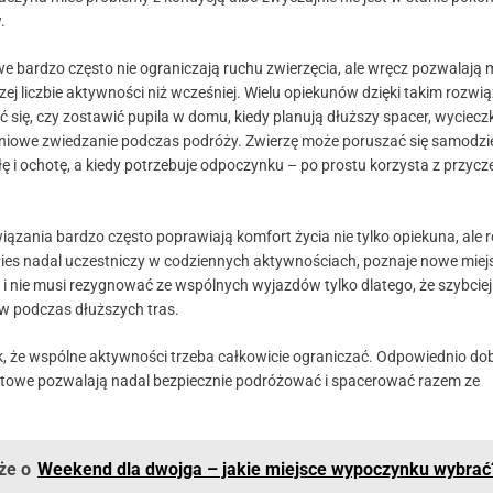
.
e bardzo często nie ograniczają ruchu zwierzęcia, ale wręcz pozwalają
ej liczbie aktywności niż wcześniej. Wielu opiekunów dzięki takim rozw
 się, czy zostawić pupila w domu, kiedy planują dłuższy spacer, wyciecz
iowe zwiedzanie podczas podróży. Zwierzę może poruszać się samodzie
iłę i ochotę, a kiedy potrzebuje odpoczynku – po prostu korzysta z przycze
iązania bardzo często poprawiają komfort życia nie tylko opiekuna, ale 
ies nadal uczestniczy w codziennych aktywnościach, poznaje nowe miej
 i nie musi rezygnować ze wspólnych wyjazdów tylko dlatego, że szybciej
rw podczas dłuższych tras.
k, że wspólne aktywności trzeba całkowicie ograniczać. Odpowiednio do
rtowe pozwalają nadal bezpiecznie podróżować i spacerować razem ze
że o
Weekend dla dwojga – jakie miejsce wypoczynku wybrać