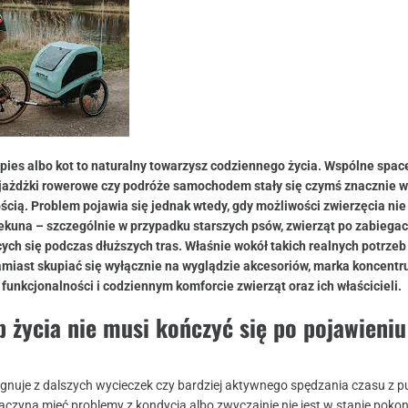
pies albo kot to naturalny towarzysz codziennego życia. Wspólne space
ejażdżki rowerowe czy podróże samochodem stały się czymś znacznie w
cią. Problem pojawia się jednak wtedy, gdy możliwości zwierzęcia ni
ekuna – szczególnie w przypadku starszych psów, zwierząt po zabiegac
ych się podczas dłuższych tras. Właśnie wokół takich realnych potrzeb
amiast skupiać się wyłącznie na wyglądzie akcesoriów, marka koncentru
funkcjonalności i codziennym komforcie zwierząt oraz ich właścicieli.
 życia nie musi kończyć się po pojawieniu
gnuje z dalszych wycieczek czy bardziej aktywnego spędzania czasu z p
aczyna mieć problemy z kondycją albo zwyczajnie nie jest w stanie pok