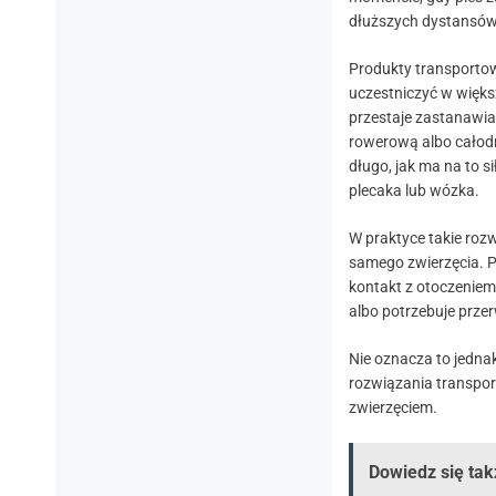
dłuższych dystansów
Produkty transportow
uczestniczyć w większ
przestaje zastanawiać
rowerową albo całodn
długo, jak ma na to s
plecaka lub wózka.
W praktyce takie rozw
samego zwierzęcia. P
kontakt z otoczeniem
albo potrzebuje prze
Nie oznacza to jedna
rozwiązania transpo
zwierzęciem.
Dowiedz się tak