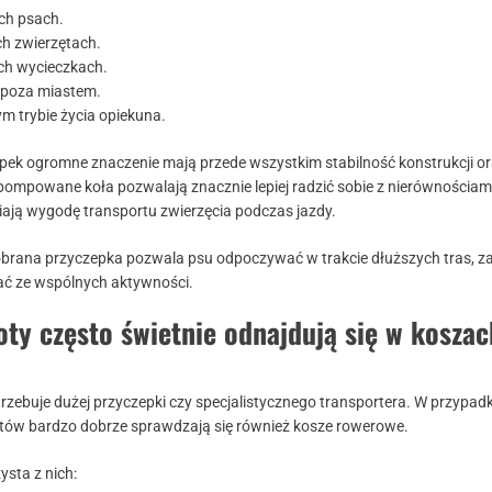
ch psach.
ch zwierzętach.
ch wycieczkach.
 poza miastem.
m trybie życia opiekuna.
ek ogromne znaczenie mają przede wszystkim stabilność konstrukcji o
 pompowane koła pozwalają znacznie lepiej radzić sobie z nierównościam
iają wygodę transportu zwierzęcia podczas jazdy.
brana przyczepka pozwala psu odpoczywać w trakcie dłuższych tras, z
ać ze wspólnych aktywności.
oty często świetnie odnajdują się w koszac
trzebuje dużej przyczepki czy specjalistycznego transportera. W przypa
tów bardzo dobrze sprawdzają się również kosze rowerowe.
ysta z nich: