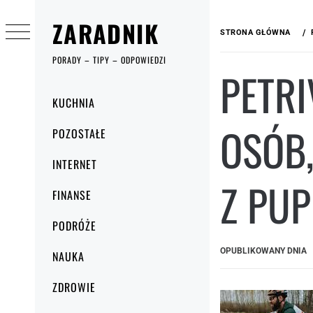
Przejdź
ZARADNIK
do
STRONA GŁÓWNA
treści
PORADY – TIPY – ODPOWIEDZI
PETRI
Menu
KUCHNIA
główne
OSÓB
POZOSTAŁE
INTERNET
Z PUP
FINANSE
PODRÓŻE
OPUBLIKOWANY DNIA
NAUKA
ZDROWIE