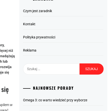
Czym jest zaradnik
Kontakt
Polityka prywatności
ry,
Reklama
ięcej niż
e nadążają
h lub
Szukaj:
 rozwija
je się
 się
NAJNOWSZE PORADY
Omega 3: co warto wiedzieć przy wyborze
upilem w
onywać