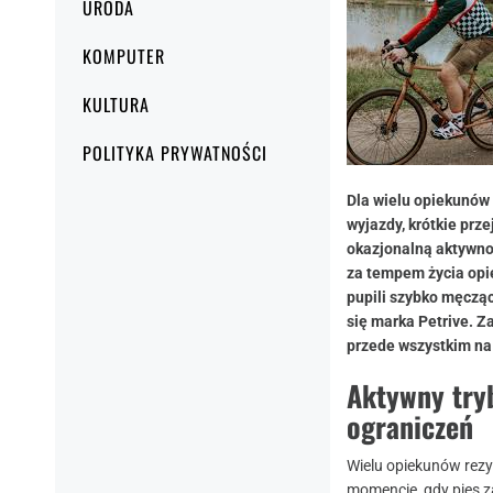
URODA
KOMPUTER
KULTURA
POLITYKA PRYWATNOŚCI
Dla wielu opiekunów 
wyjazdy, krótkie prz
okazjonalną aktywnoś
za tempem życia opi
pupili szybko męcząc
się marka Petrive. Z
przede wszystkim na 
Aktywny tryb
ograniczeń
Wielu opiekunów rezy
momencie, gdy pies z