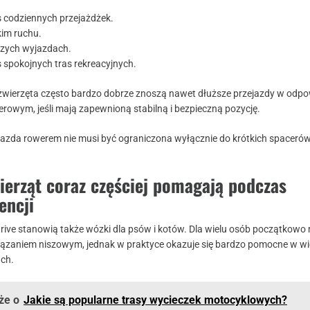
 codziennych przejażdżek.
kim ruchu.
szych wyjazdach.
 spokojnych tras rekreacyjnych.
 zwierzęta często bardzo dobrze znoszą nawet dłuższe przejazdy w odp
owym, jeśli mają zapewnioną stabilną i bezpieczną pozycję.
jazda rowerem nie musi być ograniczona wyłącznie do krótkich spaceró
ierząt coraz częściej pomagają podczas
encji
trive stanowią także wózki dla psów i kotów. Dla wielu osób początkowo
ązaniem niszowym, jednak w praktyce okazuje się bardzo pomocne w wi
ach.
że o
Jakie są popularne trasy wycieczek motocyklowych?