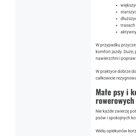
większy
starszy
dłuższy
trasach
aktywny
W przypadku przyczep
komfort jazdy. Duże,
nawierzchni i popraw
W praktyce dobrze do
całkowicie rezygnow
Małe psy i k
rowerowych
Nie każde zwierzę po
psów i spokojnych ko
Wielu opiekunów korz