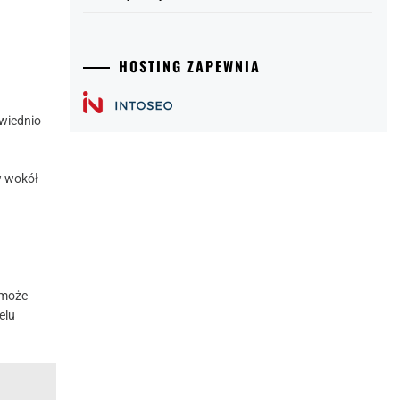
HOSTING ZAPEWNIA
owiednio
w wokół
 może
elu