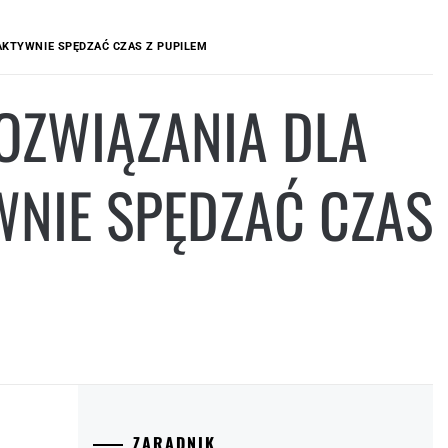
AKTYWNIE SPĘDZAĆ CZAS Z PUPILEM
OZWIĄZANIA DLA
WNIE SPĘDZAĆ CZAS
ZARADNIK