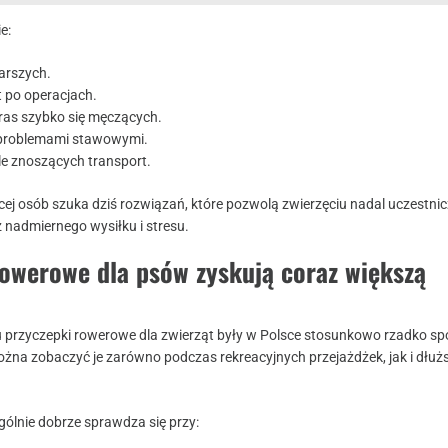
e:
arszych.
t po operacjach.
ras szybko się męczących.
z problemami stawowymi.
le znoszących transport.
cej osób szuka dziś rozwiązań, które pozwolą zwierzęciu nadal uczestni
 nadmiernego wysiłku i stresu.
rowerowe dla psów zyskują coraz większą
mu przyczepki rowerowe dla zwierząt były w Polsce stosunkowo rzadko sp
można zobaczyć je zarówno podczas rekreacyjnych przejażdżek, jak i dłuż
gólnie dobrze sprawdza się przy: