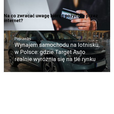
Na co zwracać uwagę biorąc pożyczkę przez
internet?
Nawigacja
wpisu
Poprzedni
Wynajem samochodu na lotnisku
Poprzedni
wpis:
w Polsce: gdzie Target Auto
realnie wyróżnia się na tle rynku
Następne
Sklep medyczny Gdynia –
Następny
post:
profesjonalny sprzęt i wsparcie
zdrowia na miejscu