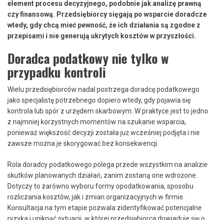
element procesu decyzyjnego, podobnie jak analizę prawną
czy finansową. Przedsiębiorcy sięgają po wsparcie doradcze
wtedy, gdy chcą mieć pewność, że ich działania są zgodne z
przepisami i nie generują ukrytych kosztów w przyszłości.
Doradca podatkowy nie tylko w
przypadku kontroli
Wielu przedsiębiorców nadal postrzega doradcę podatkowego
jako specjalistę potrzebnego dopiero wtedy, gdy pojawia się
kontrola lub spór z urzędem skarbowym. W praktyce jest to jedno
z najmniej korzystnych momentów na szukanie wsparcia,
ponieważ większość decyzji została już wcześniej podjęta i nie
zawsze można je skorygować bez konsekwencji.
Rola doradcy podatkowego polega przede wszystkim na analizie
skutków planowanych działań, zanim zostaną one wdrożone.
Dotyczy to zarówno wyboru formy opodatkowania, sposobu
rozliczania kosztów, jak i zmian organizacyjnych w firmie.
Konsultacja na tym etapie pozwala zidentyfikować potencjalne
ryzyka i uniknąć sytuacji, w której przedsiębiorca dowiaduje się o