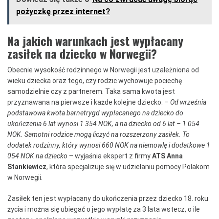
pożyczkę przez internet?
Na jakich warunkach jest wypłacany
zasiłek na dziecko w Norwegii?
Obecnie wysokość rodzinnego w Norwegii jest uzależniona od
wieku dziecka oraz tego, czy rodzic wychowuje pociechę
samodzielnie czy z partnerem. Taka sama kwota jest
przyznawana na pierwsze i każde kolejne dziecko. –
Od września
podstawowa kwota
barnetrygd wypłacanego na dziecko do
ukończenia 6 lat wynosi 1 354 NOK, a na dziecko od 6 lat – 1 054
NOK. Samotni rodzice mogą liczyć na rozszerzony zasiłek. To
dodatek rodzinny, który wynosi 660 NOK na niemowlę i dodatkowe 1
054 NOK na dziecko
– wyjaśnia ekspert z firmy
ATS Anna
Stankiewicz
, która specjalizuje się w udzielaniu pomocy Polakom
w Norwegii.
Zasiłek ten jest wypłacany do ukończenia przez dziecko 18. roku
życia i można się ubiegać o jego wypłatę za 3 lata wstecz, o ile