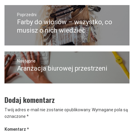
Nawigacja
wpisu
Poprzedni
Farby do włosów – wszystko, co
Poprzedni
wpis:
musisz o nich wiedzieć
Następne
Aranżacja biurowej przestrzeni
Następny
post:
Dodaj komentarz
Twój adres e-mail nie zostanie opublikowany.
Wymagane pola są
oznaczone
*
Komentarz
*