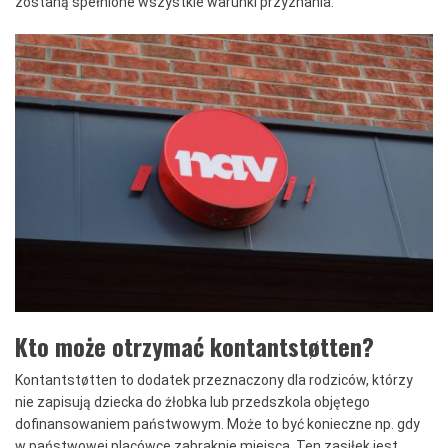
zostaną spełnione wszystkie warunki przyznania.
Kto może otrzymać kontantstøtten?
Kontantstøtten to dodatek przeznaczony dla rodziców, którzy
nie zapisują dziecka do żłobka lub przedszkola objętego
dofinansowaniem państwowym. Może to być konieczne np. gdy
w państwowej placówce zabraknie miejsca. Ten zasiłek jest