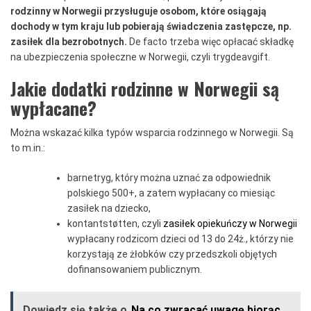
rodzinny w Norwegii przysługuje osobom, które osiągają
dochody w tym kraju lub pobierają świadczenia zastępcze, np.
zasiłek dla bezrobotnych.
De facto trzeba więc opłacać składkę
na ubezpieczenia społeczne w Norwegii, czyli trygdeavgift.
Jakie dodatki rodzinne w Norwegii są
wypłacane?
Można wskazać kilka typów wsparcia rodzinnego w Norwegii. Są
to m.in.:
barnetryg, który można uznać za odpowiednik
polskiego 500+, a zatem wypłacany co miesiąc
zasiłek na dziecko,
kontantstøtten, czyli
zasiłek opiekuńczy w Norwegii
wypłacany rodzicom dzieci od 13 do 24ż., którzy nie
korzystają ze żłobków czy przedszkoli objętych
dofinansowaniem publicznym.
Dowiedz się także o
Na co zwracać uwagę biorąc