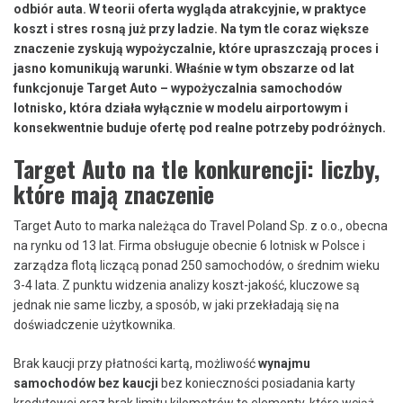
odbiór auta. W teorii oferta wygląda atrakcyjnie, w praktyce
koszt i stres rosną już przy ladzie. Na tym tle coraz większe
znaczenie zyskują wypożyczalnie, które upraszczają proces i
jasno komunikują warunki. Właśnie w tym obszarze od lat
funkcjonuje Target Auto – wypożyczalnia samochodów
lotnisko, która działa wyłącznie w modelu airportowym i
konsekwentnie buduje ofertę pod realne potrzeby podróżnych.
Target Auto na tle konkurencji: liczby,
które mają znaczenie
Target Auto to marka należąca do Travel Poland Sp. z o.o., obecna
na rynku od 13 lat. Firma obsługuje obecnie 6 lotnisk w Polsce i
zarządza flotą liczącą ponad 250 samochodów, o średnim wieku
3-4 lata. Z punktu widzenia analizy koszt-jakość, kluczowe są
jednak nie same liczby, a sposób, w jaki przekładają się na
doświadczenie użytkownika.
Brak kaucji przy płatności kartą, możliwość
wynajmu
samochodów bez kaucji
bez konieczności posiadania karty