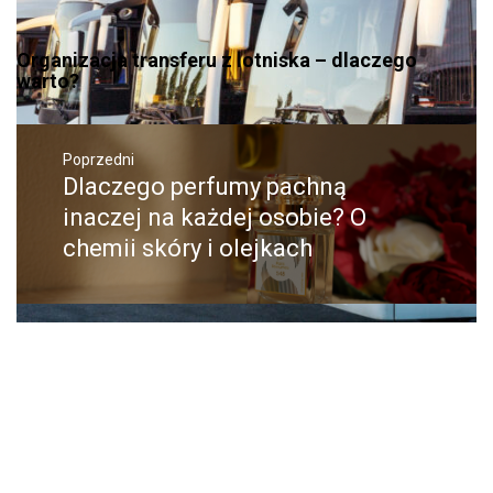
Organizacja transferu z lotniska – dlaczego
warto?
Nawigacja
wpisu
Poprzedni
Dlaczego perfumy pachną
Poprzedni
wpis:
inaczej na każdej osobie? O
chemii skóry i olejkach
Następne
W jakich sytuacjach warto
Następny
post:
skonsultować się z doradcą
podatkowym