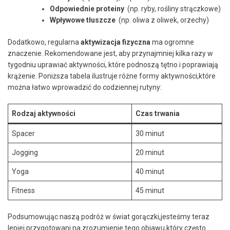
Odpowiednie proteiny
⁤ (np. ryby, ⁣rośliny strączkowe)
Wpływowe⁤ tłuszcze
‍ (np. ⁤oliwa ‍z oliwek, orzechy)
Dodatkowo, regularna
aktywizacja fizyczna
‍ma ogromne
znaczenie.‍ Rekomendowane jest,⁤ aby przynajmniej kilka razy w
tygodniu uprawiać⁣ aktywności, które podnoszą tętno​ i poprawiają
krążenie. Poniższa tabela ‍ilustruje różne formy​ aktywności,które
można łatwo⁣ wprowadzić do codziennej rutyny:
Rodzaj aktywności
Czas trwania
Spacer
30 minut
Jogging
20 ​minut
Yoga
40 minut
Fitness
45 ⁣minut
Podsumowując naszą ‌podróż w ⁤świat gorączki,jesteśmy teraz
lepiej ⁣przygotowani​ na⁢ zrozumienie tego objawu,który ⁤często