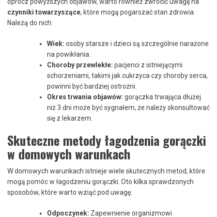
oprócz powyższych objawów, warto również zwrócić ⁤uwagę na
czynniki⁤ towarzyszące
, które​ mogą pogarszać stan zdrowia.
Należą do nich:
Wiek:
osoby starsze i dzieci są szczególnie⁤ narażone
⁣na powikłania.
Choroby​ przewlekłe:
pacjenci z istniejącymi
schorzeniami,⁣ takimi ⁤jak cukrzyca⁣ czy choroby ⁣serca,
powinni być bardziej⁣ ostrożni.
Okres ​trwania objawów:
gorączka trwająca dłużej
niż 3 dni może być sygnałem, że należy skonsultować
się z lekarzem.
Skuteczne ‍metody łagodzenia gorączki
w​ domowych⁤ warunkach
W domowych warunkach istnieje wiele skutecznych metod, które
‌mogą pomóc ​w łagodzeniu gorączki. Oto kilka sprawdzonych
⁣sposobów, które warto wziąć pod⁢ uwagę:
Odpoczynek:
Zapewnienie organizmowi