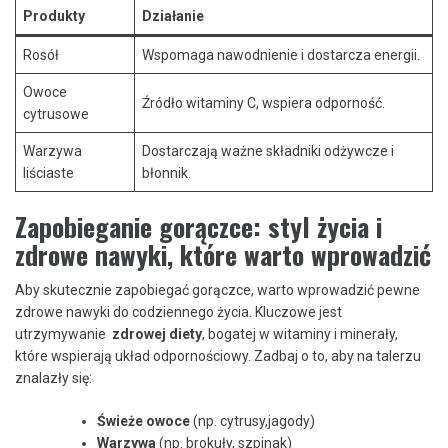
Produkty
Działanie
Rosół
Wspomaga nawodnienie i dostarcza energii.
Owoce ​
Źródło witaminy C, wspiera⁣ odporność.
cytrusowe
Warzywa
Dostarczają ważne składniki odżywcze i
liściaste
błonnik.
Zapobieganie gorączce: styl​ życia⁢ i ​
zdrowe⁣ nawyki, ‍które warto ​wprowadzić
Aby skutecznie zapobiegać gorączce,​ warto‍ wprowadzić pewne
zdrowe ‍nawyki do codziennego życia. Kluczowe jest
utrzymywanie ⁤
zdrowej diety
, ‍bogatej w witaminy i minerały,
‌które wspierają ‍układ odpornościowy. Zadbaj o ‍to, aby na talerzu
‍znalazły się:
Świeże​ owoce
(np. ⁣cytrusy,jagody)
Warzywa
⁢(np. brokuły, szpinak)