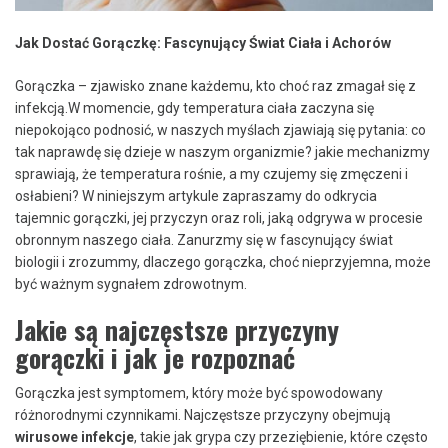
Jak ⁣Dostać Gorączkę: Fascynujący Świat Ciała‌ i Achorów
Gorączka ‍– zjawisko znane ‌każdemu, kto choć raz zmagał się z
⁢infekcją.W momencie, gdy temperatura ciała ‌zaczyna się
niepokojąco podnosić, w ‍naszych myślach zjawiają się pytania: co
tak naprawdę⁤ się dzieje⁣ w naszym⁣ organizmie? jakie mechanizmy
⁢sprawiają, że ⁤temperatura rośnie, a my czujemy ‌się ‌zmęczeni i
osłabieni? W niniejszym​ artykule zapraszamy do odkrycia
tajemnic gorączki, ⁤jej przyczyn oraz roli,⁢ jaką odgrywa w ‌procesie
obronnym naszego ciała. Zanurzmy się​ w fascynujący świat
⁣biologii ‍i zrozummy, dlaczego gorączka, choć nieprzyjemna, może
być‌ ważnym sygnałem zdrowotnym.
Jakie ‍są najczęstsze ‍przyczyny
gorączki i​ jak je⁣ rozpoznać
Gorączka jest symptomem, ⁣który może być⁢ spowodowany
różnorodnymi czynnikami. Najczęstsze przyczyny⁢ obejmują⁣
wirusowe‍ infekcje
, takie jak grypa ‌czy przeziębienie, które często