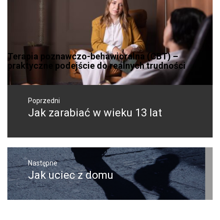
Terapia poznawczo-behawioralna (CBT) –
praktyczne podejście do realnych trudności
Nawigacja
wpisu
Poprzedni
Jak zarabiać w wieku 13 lat
Poprzedni
wpis:
Następne
Jak uciec z domu
Następny
post: