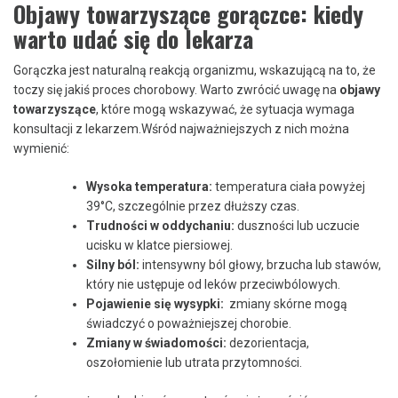
Objawy⁢ towarzyszące gorączce:‌ kiedy ​
warto udać się do‍ lekarza
Gorączka jest naturalną reakcją organizmu, wskazującą na to, że
toczy się ​jakiś proces chorobowy. Warto zwrócić⁤ uwagę na
objawy
towarzyszące
, które mogą⁢ wskazywać, że⁢ sytuacja wymaga ​
konsultacji z lekarzem.Wśród najważniejszych z nich można
wymienić:
Wysoka⁤ temperatura:
‌temperatura ciała⁢ powyżej
39°C, szczególnie przez dłuższy ‌czas.
Trudności w ⁤oddychaniu:
duszności lub ⁢uczucie
ucisku w klatce​ piersiowej.
Silny ból:
intensywny ból ⁣głowy, brzucha lub stawów,
który nie ustępuje od leków przeciwbólowych.
Pojawienie się ​wysypki:
⁣ zmiany skórne mogą
świadczyć o poważniejszej chorobie.
Zmiany w ⁣świadomości:
dezorientacja,
oszołomienie​ lub utrata przytomności.