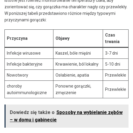
Istotne⁤ jest również monitorowanie temperatury ciała, aby⁢
zorientować się, ⁣czy ⁣gorączka ⁤ma ⁢charakter⁣ nagły ‍czy ‌przewlekły.
W poniższej tabeli przedstawiono różnice między ​typowymi
przyczynami gorączki:
Czas
Przyczyna
Objawy
trwania
Infekcje wirusowe
Kaszel, bóle ⁢mięśni
3-7 dni
Infekcje bakteryjne
Krwawienie, ból lokalny
5-10 dni
Nowotwory
Osłabienie, apatia
Przewlekłe
choroby
Ponowne ⁤gorączki,
Przewlekłe
autoimmunologiczne
zmęczenie
Dowiedz się także o
Sposoby na wybielanie zębów
– w domu i gabinecie