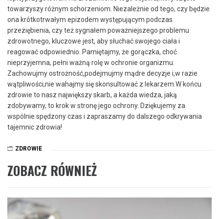
towarzyszy ‍różnym‌ schorzeniom. Niezależnie od tego, czy będzie
ona⁣ krótkotrwałym epizodem występującym podczas
przeziębienia, czy też sygnałem ‍poważniejszego problemu
zdrowotnego, kluczowe ⁣jest,⁢ aby słuchać swojego ciała i⁢
reagować odpowiednio. Pamiętajmy, że gorączka, choć
nieprzyjemna, pełni ważną rolę ⁢w ⁢ochronie organizmu.
Zachowujmy ostrożność,podejmujmy mądre decyzje i,w razie
wątpliwości,nie wahajmy się skonsultować z lekarzem.W ‌końcu
zdrowie to nasz największy skarb, a każda wiedza,‌ jaką
zdobywamy, to krok w stronę jego ochrony. Dziękujemy​ za
⁣wspólnie⁣ spędzony czas i zapraszamy do dalszego odkrywania
tajemnic zdrowia!
ZDROWIE
ZOBACZ RÓWNIEŻ