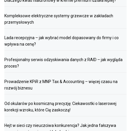
Dlaczego kwas hialuronowy w kremie premium działa lepiej?
Kompleksowe elektryczne systemy grzewcze w zakładach
przemysłowych
Lada recepcyjna – jak wybrać model dopasowany do firmy i co
wpływa na cenę?
Profesjonalny serwis odzyskiwania danych z RAID – jak wygląda
proces?
Prowadzenie KPiR z MNP Tax & Accounting – więcej czasu na
rozwój biznesu
Od okularów po kosmiczną precyzję: Ciekawostki o laserowej
korekcji wzroku, które Cię zaskoczą!
Hejt w sieci czy nieuczciwa konkurencja? Jak jedna fałszywa