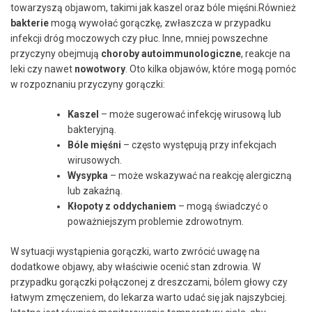
towarzyszą⁣ objawom, ‍takimi jak kaszel oraz bóle mięśni.Również ​
bakterie
mogą wywołać⁤ gorączkę, zwłaszcza w przypadku
infekcji dróg⁤ moczowych czy płuc. Inne, ‌mniej powszechne
przyczyny obejmują
choroby autoimmunologiczne
, reakcje na⁤
leki czy nawet
nowotwory
.⁣ Oto kilka​ objawów, które mogą‍ pomóc
‍w rozpoznaniu przyczyny gorączki:
Kaszel
– może sugerować infekcję wirusową lub
‌bakteryjną.
Bóle ‌mięśni
– często‌ występują przy ⁢infekcjach
wirusowych.
Wysypka
– może wskazywać ​na reakcję alergiczną
lub zakaźną.
Kłopoty z oddychaniem
–⁤ mogą świadczyć o
poważniejszym problemie zdrowotnym.
W‍ sytuacji wystąpienia gorączki,⁢ warto zwrócić uwagę na
dodatkowe objawy, aby⁣ właściwie ocenić stan zdrowia. W​
przypadku gorączki​ połączonej⁤ z dreszczami, bólem głowy czy
łatwym zmęczeniem, do lekarza warto ⁣udać się jak najszybciej.