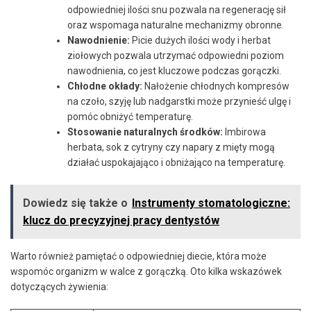
odpowiedniej ilości ⁣snu pozwala na regenerację sił
⁤oraz wspomaga naturalne​ mechanizmy obronne.
Nawodnienie:
Picie⁢ dużych ilości wody i herbat
ziołowych pozwala ⁤utrzymać odpowiedni poziom
nawodnienia, co jest kluczowe podczas gorączki.
Chłodne okłady:
Nałożenie chłodnych‍ kompresów
na czoło, szyję lub nadgarstki⁤ może przynieść ulgę‍ i
pomóc obniżyć temperaturę.
Stosowanie naturalnych ​środków:
Imbirowa
herbata, sok z⁤ cytryny czy napary z mięty mogą
działać uspokajająco i obniżająco na temperaturę.
Dowiedz się także o
Instrumenty stomatologiczne:
klucz do precyzyjnej pracy dentystów
Warto również pamiętać o odpowiedniej diecie, która może‍
wspomóc organizm w walce z gorączką. Oto kilka wskazówek
‌dotyczących żywienia: