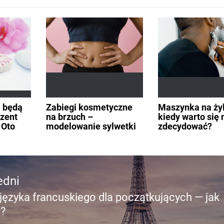
i będą
Zabiegi kosmetyczne
Maszynka na żyl
ezent
na brzuch –
kiedy warto się 
 Oto
modelowanie sylwetki
zdecydować?
edni
języka francuskiego dla początkujących — jak
edni
?