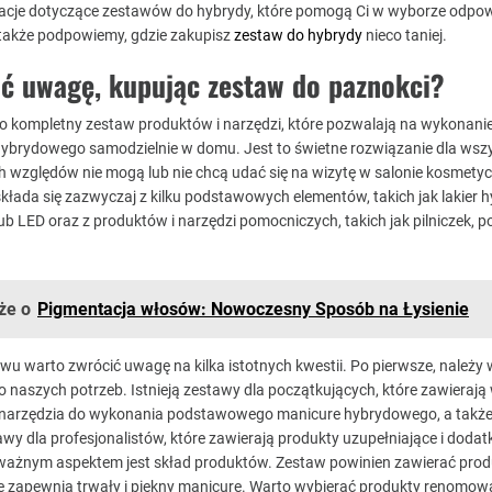
macje dotyczące zestawów do hybrydy, które pomogą Ci w wyborze odpo
a także podpowiemy, gdzie zakupisz
zestaw do hybrydy
nieco taniej.
ić uwagę, kupując zestaw do paznokci?
o kompletny zestaw produktów i narzędzi, które pozwalają na wykonani
hybrydowego samodzielnie w domu. Jest to świetne rozwiązanie dla wsz
ych względów nie mogą lub nie chcą udać się na wizytę w salonie kosmety
kłada się zazwyczaj z kilku podstawowych elementów, takich jak lakier 
ub LED oraz z produktów i narzędzi pomocniczych, takich jak pilniczek, po
że o
Pigmentacja włosów: Nowoczesny Sposób na Łysienie
u warto zwrócić uwagę na kilka istotnych kwestii. Po pierwsze, należy
 naszych potrzeb. Istnieją zestawy dla początkujących, które zawierają
i narzędzia do wykonania podstawowego manicure hybrydowego, a także 
 dla profesjonalistów, które zawierają produkty uzupełniające i doda
 ważnym aspektem jest skład produktów. Zestaw powinien zawierać prod
óre zapewnią trwały i piękny manicure. Warto wybierać produkty renomo