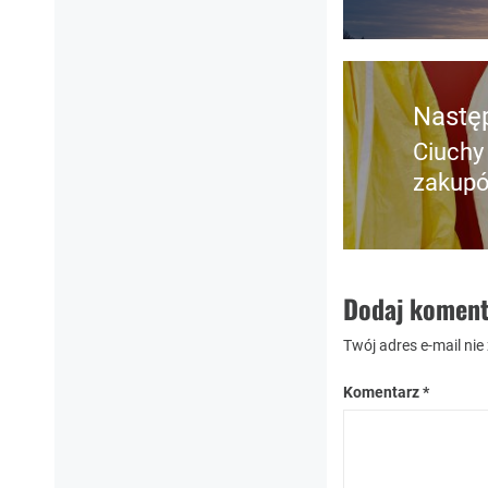
Nastę
Ciuchy
Nastę
zakup
post:
Dodaj koment
Twój adres e-mail nie
Komentarz
*