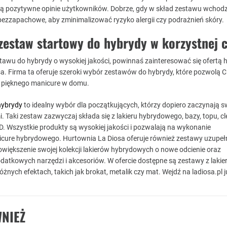
ją pozytywne opinie użytkowników. Dobrze, gdy w skład zestawu wchod
 bezzapachowe, aby zminimalizować ryzyko alergii czy podrażnień skóry.
zestaw startowy do hybrydy w korzystnej 
stawu do hybrydy o wysokiej jakości, powinnaś zainteresować się ofertą 
a. Firma ta oferuje szeroki wybór zestawów do hybrydy, które pozwolą C
i pięknego manicure w domu.
hybrydy
to idealny wybór dla początkujących, którzy dopiero zaczynają s
. Taki zestaw zazwyczaj składa się z lakieru hybrydowego, bazy, topu, c
D. Wszystkie produkty są wysokiej jakości i pozwalają na wykonanie
cure hybrydowego. Hurtownia La Diosa oferuje również zestawy uzupełn
owiększenie swojej kolekcji lakierów hybrydowych o nowe odcienie oraz
datkowych narzędzi i akcesoriów. W ofercie dostępne są zestawy z lakie
óżnych efektach, takich jak brokat, metalik czy mat. Wejdź na ladiosa.pl j
NIEŻ