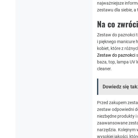
najważniejsze infor
zestawu dla siebie, 
Na co zwróc
Zestaw do paznokci
t
i pięknego manicure 
kobiet, które z różn
Zestaw do paznokci
s
baza, top, lampa UV l
cleaner.
Dowiedz się tak
Przed zakupem zestaw
zestaw odpowiedni do
niezbędne produkty 
zaawansowane zestawy
narzędzia. Kolejnym
wysokiej jakości, kt