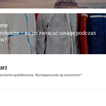
pne
 robocze – na co zwracać uwagę podczas
pny
ów?
arz
 zostanie opublikowany.
Wymagane pola są oznaczone
*