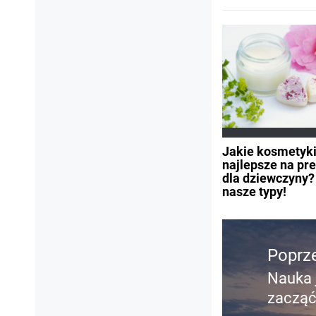
Jakie kosmetyk
najlepsze na pr
dla dziewczyny?
nasze typy!
Nawigacja
wpisu
Poprz
Nauka 
Poprz
zacząć
wpis: