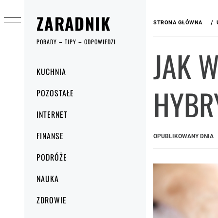
Przejdź
ZARADNIK
do
STRONA GŁÓWNA
treści
PORADY – TIPY – ODPOWIEDZI
JAK 
Menu
KUCHNIA
główne
HYBRY
POZOSTAŁE
INTERNET
FINANSE
OPUBLIKOWANY DNIA
PODRÓŻE
NAUKA
ZDROWIE