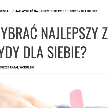
URODA
JAK WYBRAĆ NAJLEPSZY ZESTAW DO HYBRYDY DLA SIEBIE?
WYBRAĆ NAJLEPSZY 
DY DLA SIEBIE?
PRZEZ
RAFAŁ WOKULSKI