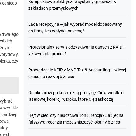
Kompleksowe elektryczne systemy grzewcze w
wiedniego
zakładach przemysłowych
Lada recepcyjna – jak wybrać model dopasowany
do firmy i co wpływa na cenę?
e trwałego
ystkich
Profesjonalny serwis odzyskiwania danych z RAID –
cznym.
jak wygląda proces?
hybrydowy,
lerka, czy
Prowadzenie KPiR z MNP Tax & Accounting – więcej
czasu na rozwój biznesu
Od okularów po kosmiczną precyzję: Ciekawostki o
laserowej korekcji wzroku, które Cię zaskoczą!
 wybrać
 wszystkie
bardziej
Hejt w sieci czy nieuczciwa konkurencja? Jak jedna
tkowe
fałszywa recenzja może zniszczyć lokalny biznes
ukty
wanych