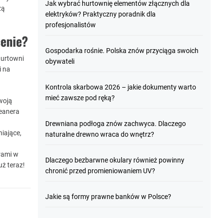
Jak wybrać hurtownię elementów złącznych dla
zą
elektryków? Praktyczny poradnik dla
profesjonalistów
cenie?
Gospodarka rośnie. Polska znów przyciąga swoich
hurtowni
obywateli
i na
Kontrola skarbowa 2026 – jakie dokumenty warto
mieć zawsze pod ręką?
woją
leanera
Drewniana podłoga znów zachwyca. Dlaczego
iające,
naturalne drewno wraca do wnętrz?
rami w
Dlaczego bezbarwne okulary również powinny
uż teraz!
chronić przed promieniowaniem UV?
Jakie są formy prawne banków w Polsce?