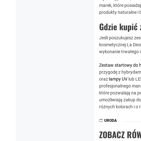
marek, które posiada
produkty naturalne i
Gdzie kupić 
Jeśli poszukujesz ze
kosmetycznej La Dios
wykonanie trwałego 
Zestaw startowy do 
przygodę z hybrydami
oraz
lampy UV
lub LE
profesjonalnego mani
które pozwalają na p
umożliwiają zakup do
różnych kolorach i o r
URODA
ZOBACZ RÓW