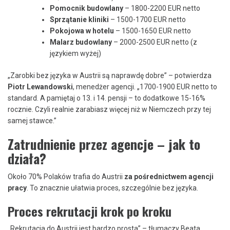
Pomocnik budowlany
– 1800-2200 EUR netto
Sprzątanie kliniki
– 1500-1700 EUR netto
Pokojowa w hotelu
– 1500-1650 EUR netto
Malarz budowlany
– 2000-2500 EUR netto (z
językiem wyżej)
„Zarobki bez języka w Austrii są naprawdę dobre” – potwierdza
Piotr Lewandowski
, menedżer agencji. „1700-1900 EUR netto to
standard. A pamiętaj o 13. i 14. pensji – to dodatkowe 15-16%
rocznie. Czyli realnie zarabiasz więcej niż w Niemczech przy tej
samej stawce.”
Zatrudnienie przez agencje – jak to
działa?
Około 70% Polaków trafia do Austrii
za pośrednictwem agencji
pracy
. To znacznie ułatwia proces, szczególnie bez języka.
Proces rekrutacji krok po kroku
„Rekrutacja do Austrii jest bardzo prosta” – tłumaczy Beata