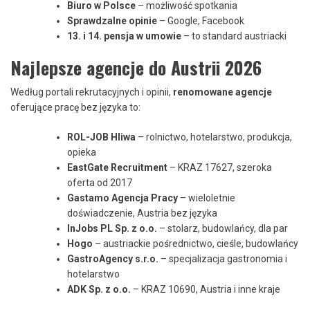
Biuro w Polsce
– możliwość spotkania
Sprawdzalne opinie
– Google, Facebook
13. i 14. pensja w umowie
– to standard austriacki
Najlepsze agencje do Austrii 2026
Według portali rekrutacyjnych i opinii,
renomowane agencje
oferujące pracę bez języka to:
ROL-JOB Hliwa
– rolnictwo, hotelarstwo, produkcja,
opieka
EastGate Recruitment
– KRAZ 17627, szeroka
oferta od 2017
Gastamo Agencja Pracy
– wieloletnie
doświadczenie, Austria bez języka
InJobs PL Sp. z o.o.
– stolarz, budowlańcy, dla par
Hogo
– austriackie pośrednictwo, cieśle, budowlańcy
GastroAgency s.r.o.
– specjalizacja gastronomia i
hotelarstwo
ADK Sp. z o.o.
– KRAZ 10690, Austria i inne kraje