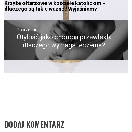
Krzyże ołtarzowe w kościele katolickim –
dlaczego są takie ważne? Wyjaśniamy
Nawigacja
wpisu
Poprzedni
Otyłość jako choroba przewlekła
Poprzedni
wpis:
– dlaczego wymaga leczenia?
Następne
Mesh network w inteligentnym
Następny
post:
domu – dlaczego stabilność to
podstawa?
DODAJ KOMENTARZ