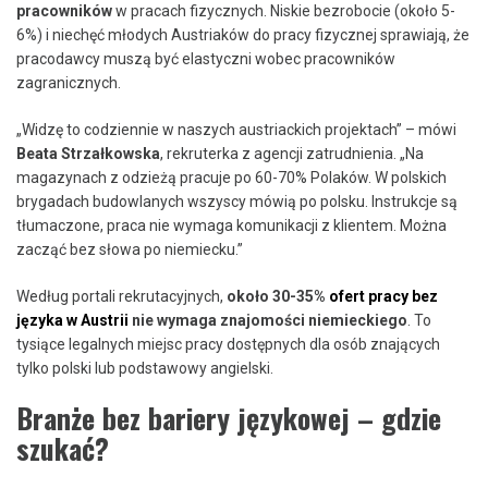
pracowników
w pracach fizycznych. Niskie bezrobocie (około 5-
6%) i niechęć młodych Austriaków do pracy fizycznej sprawiają, że
pracodawcy muszą być elastyczni wobec pracowników
zagranicznych.
„Widzę to codziennie w naszych austriackich projektach” – mówi
Beata Strzałkowska
, rekruterka z agencji zatrudnienia. „Na
magazynach z odzieżą pracuje po 60-70% Polaków. W polskich
brygadach budowlanych wszyscy mówią po polsku. Instrukcje są
tłumaczone, praca nie wymaga komunikacji z klientem. Można
zacząć bez słowa po niemiecku.”
Według portali rekrutacyjnych,
około 30-35%
ofert pracy bez
języka w Austrii
nie wymaga znajomości niemieckiego
. To
tysiące legalnych miejsc pracy dostępnych dla osób znających
tylko polski lub podstawowy angielski.
Branże bez bariery językowej – gdzie
szukać?