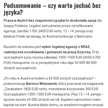
Podsumowanie – czy warto jechać bez
języka?
Praca w Austrii bez znajomości języka to doskonała opcja
dla
tysięcy Polaków. Legalne zatrudnienie przez certyfikowane
agencje, zarobki 1700-2400 EUR netto, 13. i 14. pensja oraz
bliskość Polski sprawiają, że Austria konkuruje z Niemcami.
Kluczem do sukcesu jest
wybór legalnej agencji z KRAZ,
realistyczne oczekiwania i gotowość na pracę fizyczną
. Przy
oszczędnym życiu można odkładać 1000-1500 EUR (4500-6700
PLN) miesięcznie, co w perspektywie roku daje 50 000-80 000
złotych oszczędności.
„Po roku w Austrii wróciłem z 65 000 złotych oszczędności” –
podsumowuje
Bartosz Wiśniewski
, który pracował na magazynie.
„Zarabiałem 1850 EUR netto, mieszkanie kosztowało 300 EUR.
Oszczędzałem 1200-1300 EUR miesięcznie. Plus 13. i 14. pensja –
łącznie wyszło 65 000 złotych za rok. Kupiłem samochód i mam
kapitał na start. Austria blisko domu, co weekend mogłem wracać.