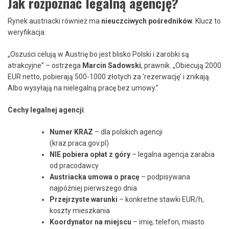
Jak rozpoznać legalną agencję?
Rynek austriacki również ma
nieuczciwych pośredników
. Klucz to
weryfikacja.
„Oszuści celują w Austrię bo jest blisko Polski i zarobki są
atrakcyjne” – ostrzega
Marcin Sadowski
, prawnik. „Obiecują 2000
EUR netto, pobierają 500-1000 złotych za 'rezerwację’ i znikają.
Albo wysyłają na nielegalną pracę bez umowy.”
Cechy legalnej agencji
:
Numer KRAZ
– dla polskich agencji
(kraz.praca.gov.pl)
NIE pobiera opłat z góry
– legalna agencja zarabia
od pracodawcy
Austriacka umowa o pracę
– podpisywana
najpóźniej pierwszego dnia
Przejrzyste warunki
– konkretne stawki EUR/h,
koszty mieszkania
Koordynator na miejscu
– imię, telefon, miasto