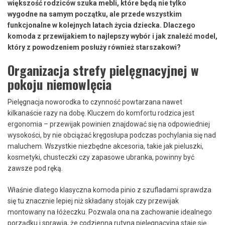
większość rodziców szuka mebli, które będą nie tylko
wygodne na samym początku, ale przede wszystkim
funkcjonalne w kolejnych latach życia dziecka. Dlaczego
komoda z przewijakiem to najlepszy wybór i jak znaleźć model,
który z powodzeniem posłuży również starszakowi?
Organizacja strefy pielęgnacyjnej w
pokoju niemowlęcia
Pielęgnacja noworodka to czynność powtarzana nawet
kilkanaście razy na dobę. Kluczem do komfortu rodzica jest
ergonomia – przewijak powinien znajdować się na odpowiedniej
wysokości, by nie obciążać kręgosłupa podczas pochylania się nad
maluchem. Wszystkie niezbędne akcesoria, takie jak pieluszki,
kosmetyki, chusteczki czy zapasowe ubranka, powinny być
zawsze pod ręką.
Właśnie dlatego klasyczna komoda pinio z szufladami sprawdza
się tu znacznie lepiej niż składany stojak czy przewijak
montowany na łóżeczku. Pozwala ona na zachowanie idealnego
porządku i sprawia, że codzienna rutyna pielęgnacyjna staje się