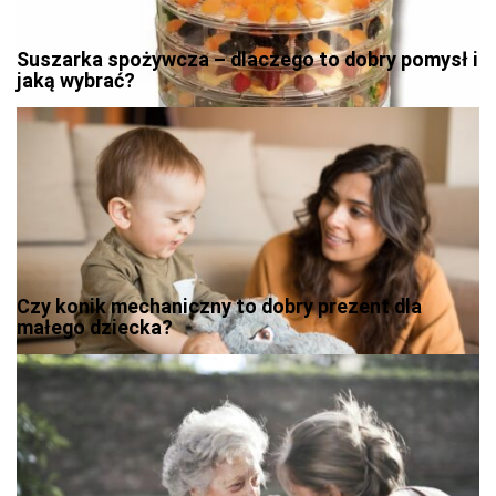
Suszarka spożywcza – dlaczego to dobry pomysł i
jaką wybrać?
Czy konik mechaniczny to dobry prezent dla
małego dziecka?