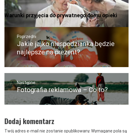
Warunki przyjęcia do prywatnego domu opieki
Nawigacja
wpisu
Poprzedni
Jakie jajko niespodzianka będzie
Poprzedni
wpis:
najlepsze na prezent?
Następne
Fotografia reklamowa – Co to?
Następny
post:
Dodaj komentarz
Twój adres e-mail nie zostanie opublikowany.
Wymagane pola są