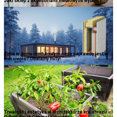
Jaki sklep z akcesoriami meblowymi wybrać?
Zima w domu modułowym – czy naprawdę jest w
nim ciepło? Obalamy mity!
Trwałość i estetyka w architekturze krajobrazu –
Odkryj świat Concrete Visions