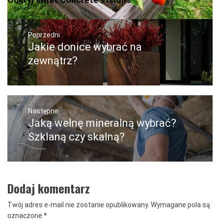
Nawigacja
wpisu
Poprzedni
Jakie donice wybrać na
Poprzedni
wpis:
zewnątrz?
Następne
Jaką wełnę mineralną wybrać?
Następny
post:
Szklaną czy skalną?
Dodaj komentarz
Twój adres e-mail nie zostanie opublikowany.
Wymagane pola są
oznaczone
*