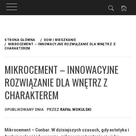
Przejdź
do
STRONA GŁÓWNA
DOM I MIESZKANIE
treści
MIKROCEMENT – INNOWACYJNE ROZWIĄZANIE DLA WNĘTRZ Z
CHARAKTEREM
MIKROCEMENT – INNOWACYJNE
ROZWIĄZANIE DLA WNĘTRZ Z
CHARAKTEREM
OPUBLIKOWANY DNIA
PRZEZ
RAFAŁ WOKULSKI
Mikrocement – Conbar. W dzisiejszych czasach, gdy estetyka i