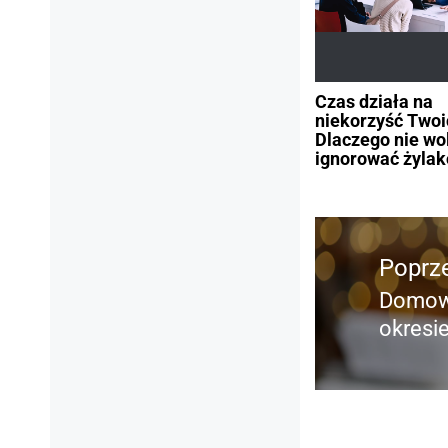
Czas działa na
niekorzyść Twoi
Dlaczego nie wo
ignorować żyla
Nawigacja
wpisu
Poprz
Domowe
Poprz
okresi
wpis: