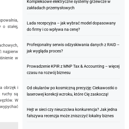
Kompleksowe elektryczne systemy grzewcze w
zakładach przemysłowych
spowalnia,
Lada recepcyjna – jak wybrać model dopasowany
 o stałej,
do firmy i co wpływa na cenę?
Profesjonalny serwis odzyskiwania danych z RAID –
achowych,
jak wygląda proces?
: najpierw
iśnienie w
Prowadzenie KPiR z MNP Tax & Accounting – więcej
czasu na rozwój biznesu
a obrzęk i
Od okularów po kosmiczną precyzję: Ciekawostki o
; ruchy są
laserowej korekcji wzroku, które Cię zaskoczą!
 węzłów. W
e wypychać
Hejt w sieci czy nieuczciwa konkurencja? Jak jedna
fałszywa recenzja może zniszczyć lokalny biznes