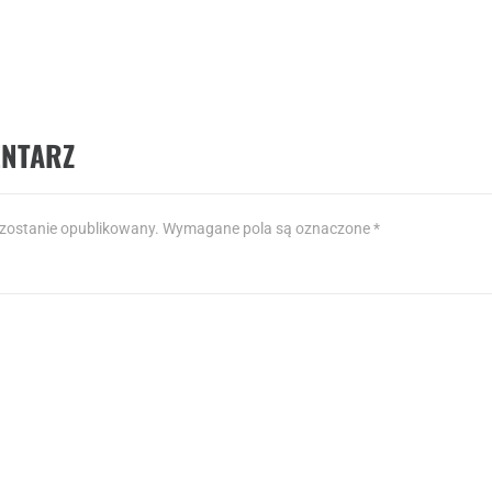
pne
ć marketingowa pylonów wizytówkowych
pny
ENTARZ
 zostanie opublikowany.
Wymagane pola są oznaczone
*