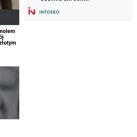
inolem
ój
„złotym