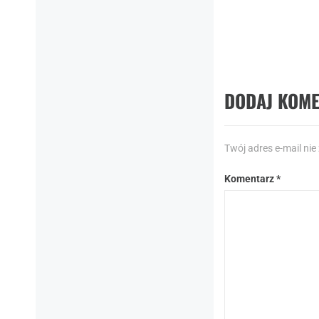
Nastę
Wartoś
Nastę
post:
DODAJ KOM
Twój adres e-mail nie
Komentarz
*