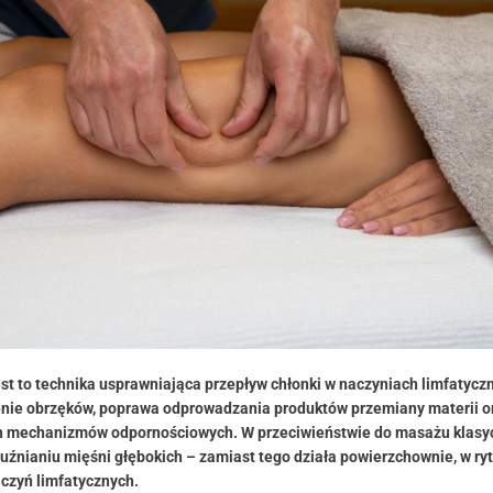
st to technika usprawniająca przepływ chłonki w naczyniach limfatyczn
enie obrzęków, poprawa odprowadzania produktów przemiany materii o
ch mechanizmów odpornościowych. W przeciwieństwie do masażu klas
zluźnianiu mięśni głębokich – zamiast tego działa powierzchownie, w ry
czyń limfatycznych.