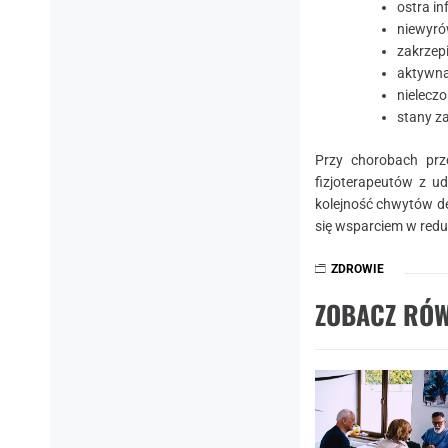
ostra in
niewyró
zakrzepi
aktywna
nieleczo
stany za
Przy chorobach prz
fizjoterapeutów z 
kolejność chwytów de
się wsparciem w redu
ZDROWIE
ZOBACZ RÓW