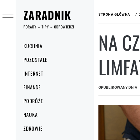
Przejdź
ZARADNIK
do
STRONA GŁÓWNA
treści
PORADY – TIPY – ODPOWIEDZI
​NA C
Menu
KUCHNIA
główne
LIMF
POZOSTAŁE
INTERNET
FINANSE
OPUBLIKOWANY DNIA
PODRÓŻE
NAUKA
ZDROWIE