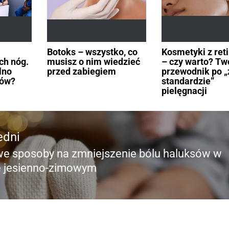
Botoks – wszystko, co
Kosmetyki z ret
ch nóg.
musisz o nim wiedzieć
– czy warto? Tw
lno
przed zabiegiem
przewodnik po 
ków?
standardzie”
pielęgnacji
edni
 sposoby na zmniejszenie bólu haluksów w
edni
e jesienno-zimowym