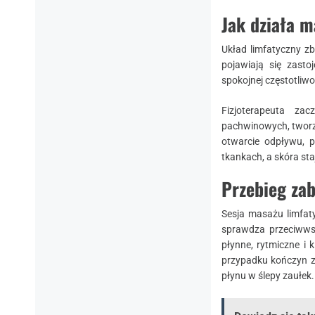
​Jak działa 
Układ limfatyczny zb
pojawiają się zastoj
spokojnej częstotliwo
Fizjoterapeuta za
pachwinowych, tworzą
otwarcie odpływu, p
tkankach, a skóra staj
​Przebieg za
Sesja masażu limfaty
sprawdza przeciwws
płynne, rytmiczne i 
przypadku kończyn z
płynu w ślepy zaułek.