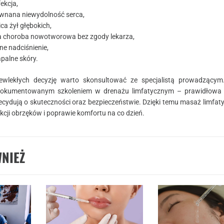
fekcja,
wnana niewydolność serca,
ca żył głębokich,
 choroba nowotworowa bez zgody lekarza,
ne nadciśnienie,
palne skóry.
ewlekłych decyzję warto skonsultować ze specjalistą prowadzącym.
udokumentowanym szkoleniem w drenażu limfatycznym – prawidłowa t
cydują o skuteczności oraz bezpieczeństwie. Dzięki temu masaż limfaty
kcji obrzęków i poprawie komfortu na co dzień.
NIEŻ