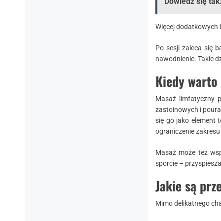
Dowiedz się tak
Więcej dodatkowych i
Po sesji zaleca się
nawodnienie. Takie dz
​Kiedy wart
Masaż limfatyczny 
zastoinowych i pouraz
się go jako element t
ograniczenie zakresu
Masaż może też wspie
sporcie – przyspiesz
​Jakie są pr
Mimo delikatnego cha