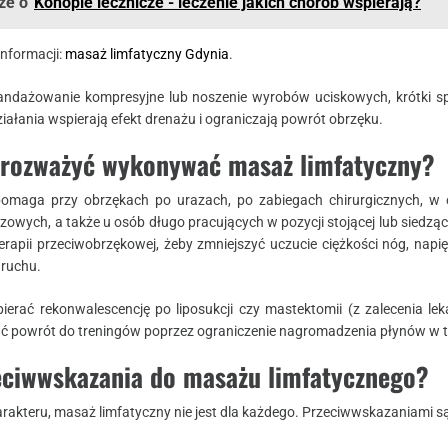
że o
Konopie lecznicze - leczenie jakich chorób wspierają?
nformacji:
masaż limfatyczny Gdynia
.
 bandażowanie kompresyjne lub noszenie wyrobów uciskowych, krótki s
iałania wspierają efekt drenażu i ograniczają powrót obrzęku.
o rozważyć wykonywać masaż limfatyczny?
pomaga przy obrzękach po urazach, po zabiegach chirurgicznych, w
owych, a także u osób długo pracujących w pozycji stojącej lub siedzące
erapii przeciwobrzękowej, żeby zmniejszyć uczucie ciężkości nóg, napięc
 ruchu.
rać rekonwalescencję po liposukcji czy mastektomii (z zalecenia lek
ać powrót do treningów poprzez ograniczenie nagromadzenia płynów w 
zeciwwskazania do masażu limfatycznego?
rakteru, masaż limfatyczny nie jest dla każdego. Przeciwwskazaniami są