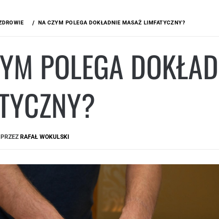
ZDROWIE
​NA CZYM POLEGA DOKŁADNIE MASAŻ LIMFATYCZNY?
ZYM POLEGA DOKŁAD
ATYCZNY?
PRZEZ
RAFAŁ WOKULSKI