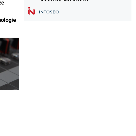
ce
nologie