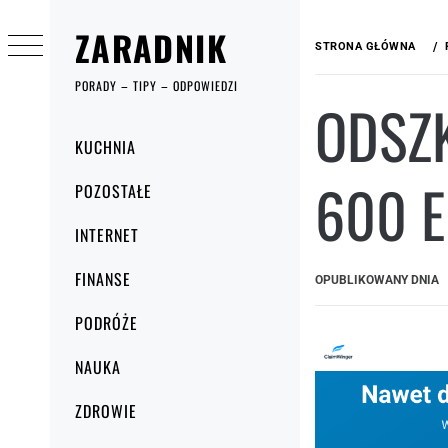
Przejdź
ZARADNIK
do
STRONA GŁÓWNA
treści
PORADY – TIPY – ODPOWIEDZI
ODSZK
Menu
KUCHNIA
główne
600 E
POZOSTAŁE
INTERNET
FINANSE
OPUBLIKOWANY DNIA
PODRÓŻE
NAUKA
ZDROWIE