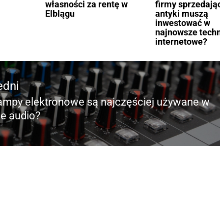
własności za rentę w
firmy sprzedają
Elblągu
antyki muszą
inwestować w
najnowsze tech
internetowe?
edni
lampy elektronowe są najczęściej używane w
edni
ie audio?
pne
ządzić nowoczesną salę lekcyjną, która
pny
a naukę