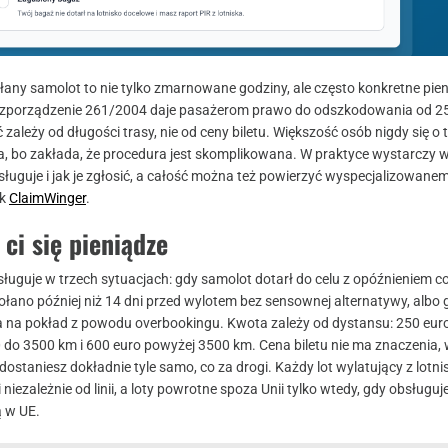
any samolot to nie tylko zmarnowane godziny, ale często konkretne pie
rozporządzenie 261/2004 daje pasażerom prawo do odszkodowania od 2
 zależy od długości trasy, nie od ceny biletu. Większość osób nigdy się o 
a, bo zakłada, że procedura jest skomplikowana. W praktyce wystarczy w
sługuje i jak je zgłosić, a całość można też powierzyć wyspecjalizowane
ak
ClaimWinger
.
 ci się pieniądze
uguje w trzech sytuacjach: gdy samolot dotarł do celu z opóźnieniem co
ołano później niż 14 dni przed wylotem bez sensownej alternatywy, albo 
 na pokład z powodu overbookingu. Kwota zależy od dystansu: 250 eur
 do 3500 km i 600 euro powyżej 3500 km. Cena biletu nie ma znaczenia, 
 dostaniesz dokładnie tyle samo, co za drogi. Każdy lot wylatujący z lotn
 niezależnie od linii, a loty powrotne spoza Unii tylko wtedy, gdy obsługuje
ą w UE.