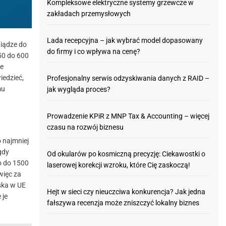
Kompleksowe elektryczne systemy grzewcze w
zakładach przemysłowych
Lada recepcyjna – jak wybrać model dopasowany
niądze do
do firmy i co wpływa na cenę?
50 do 600
te
iedzieć,
Profesjonalny serwis odzyskiwania danych z RAID –
mu
jak wygląda proces?
Prowadzenie KPiR z MNP Tax & Accounting – więcej
czasu na rozwój biznesu
 najmniej
gdy
Od okularów po kosmiczną precyzję: Ciekawostki o
o do 1500
laserowej korekcji wzroku, które Cię zaskoczą!
więc za
iska w UE
Hejt w sieci czy nieuczciwa konkurencja? Jak jedna
 je
fałszywa recenzja może zniszczyć lokalny biznes