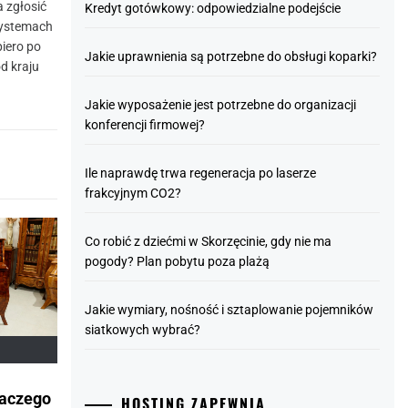
 zgłosić
Kredyt gotówkowy: odpowiedzialne podejście
systemach
piero po
Jakie uprawnienia są potrzebne do obsługi koparki?
d kraju
Jakie wyposażenie jest potrzebne do organizacji
konferencji firmowej?
Ile naprawdę trwa regeneracja po laserze
frakcyjnym CO2?
Co robić z dziećmi w Skorzęcinie, gdy nie ma
pogody? Plan pobytu poza plażą
Jakie wymiary, nośność i sztaplowanie pojemników
siatkowych wybrać?
laczego
HOSTING ZAPEWNIA