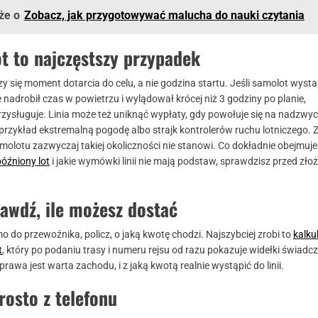
że o
Zobacz, jak przygotowywać malucha do nauki czytania
t to najczęstszy przypadek
zy się moment dotarcia do celu, a nie godzina startu. Jeśli samolot wyst
 nadrobił czas w powietrzu i wylądował krócej niż 3 godziny po planie,
zysługuje. Linia może też uniknąć wypłaty, gdy powołuje się na nadzwy
a przykład ekstremalną pogodę albo strajk kontrolerów ruchu lotniczego.
molotu zazwyczaj takiej okoliczności nie stanowi. Co dokładnie obejmuje
óźniony lot
i jakie wymówki linii nie mają podstaw, sprawdzisz przed zło
awdź, ile możesz dostać
 do przewoźnika, policz, o jaką kwotę chodzi. Najszybciej zrobi to
kalku
t
, który po podaniu trasy i numeru rejsu od razu pokazuje widełki świadcz
rawa jest warta zachodu, i z jaką kwotą realnie wystąpić do linii.
rosto z telefonu