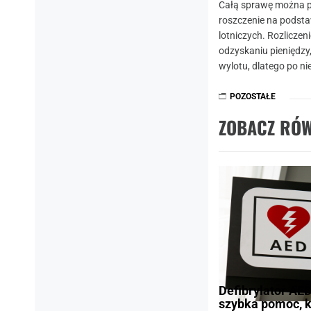
Całą sprawę można p
roszczenie na podsta
lotniczych. Rozliczen
odzyskaniu pieniędzy,
wylotu, dlatego po ni
POZOSTAŁE
ZOBACZ RÓW
Defibrylator AE
szybka pomoc, k