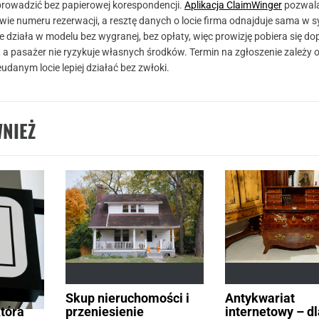
rowadzić bez papierowej korespondencji.
Aplikacja ClaimWinger
pozwala
wie numeru rezerwacji, a resztę danych o locie firma odnajduje sama w 
ie działa w modelu bez wygranej, bez opłaty, więc prowizję pobiera się do
 a pasażer nie ryzykuje własnych środków. Termin na zgłoszenie zależy o
eudanym locie lepiej działać bez zwłoki.
NIEŻ
D –
Skup nieruchomości i
Antykwariat
tóra
przeniesienie
internetowy – d