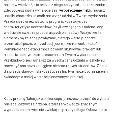
najpierw wiedzieć, kto będzie z niego korzystał. Jeszcze zanim
zdecydujesz się na wynajęcie sali i
wypożyczenie mebli
, musisz
ustalić, chociażby ile osób ma wziąć udział w Twoim wydarzeniu.
Przyda się również wstępny program, kosztorys czy
charakterystyka uczestników (czyli, czy będą to studenci, czy
właściciele świetnie prosperujących biznesów). Wszystkie te
elementy są ze sobą powiązane, dlatego warto je dobrze
przemyśleć jeszcze przed podjęciem jakichkolwiek działań.
Pominięcie tego etapu może bowiem skutkować brakiem lub
niedostatecznym zainteresowaniem Twoim wydarzeniem.
Przykładowo, jeśli ustalisz za wysoką cenę udziału w szkoleniu,
może być ono poza zasięgiem niepracujących studentów. Z kolei
dla przedsiębiorcy niski koszt uczestnictwa może być minusem i
świadczyć o małej wartości planowanych prelekcji.
Kiedy przemyślałeś już całą koncepcję, możesz przejść do wyboru
miejsca. Zazwyczaj trzeba je zarezerwować ze znacznym
wyprzedzeniem, więc nie zwlekaj z tym zbyt długo. Odpowiednio