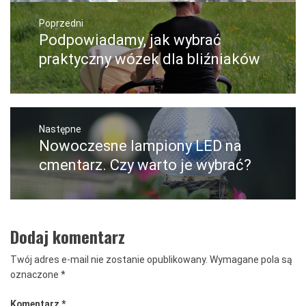
Nawigacja
wpisu
Poprzedni
Podpowiadamy, jak wybrać
Poprzedni
wpis:
praktyczny wózek dla bliźniaków
Następne
Nowoczesne lampiony LED na
Następny
post:
cmentarz. Czy warto je wybrać?
Dodaj komentarz
Twój adres e-mail nie zostanie opublikowany.
Wymagane pola są
oznaczone
*
Komentarz
*