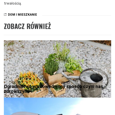
trwałością.
DOM I MIESZKANIE
ZOBACZ RÓWNIEŻ
Ogrodnictwo w udowodniony sposób czyni nas
zdrowszymi