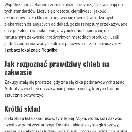
Współczesne piekarnie rzemieślnicze coraz częściej wracają do
tych standardów. Liczy się prostota, cierpliwość i jakość
składników. Taka filozofia pojawia się również w rodzinnych
piekarniach działających od dekad, gdzie receptury przekazywane
są z pokolenia na pokolenie, a wypiek nadal opiera się na
naturalnym zakwasie i tradycyjnych metodach produkcji. Jeśli
jesteś zainteresowany lokalnym pieczywem rzemieślniczym –
[zobacz lokalizacje Rogalika]
.
Jak rozpoznać prawdziwy chleb na
zakwasie
Zakupy stają się prostsze, gdy zna się kilka podstawowych zasad.
Autentyczny chleb na zakwasie posiada cechy, których trudno
sztucznie odtworzyć.
Krótki skład
Im krótsza lista składników, tym lepiej. Mąka, woda, sól i zakwas
często w pełni wystarczają. Dodatki takie jak syrop glukozowy,
karmel czy ekstrakt słodowy jęczmienny mogą świadczyć o próbie