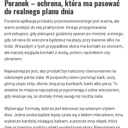
Poranek – ochrona, która ma pasować
do realnego planu dnia
Poranna aplikacja produktu przeciwsłonecznego jest ważna, ale
warto podejść do niej praktycznie. Innego przygotowania
potrzebujesz, gdy planujesz godzinny spacer po mieście, a innego,
gdy od rana do wieczora będziesz na plaży, przy basenie albo na
łodzi. W każdym z tych przypadków skóra ma kontakt ze słońcem,
ale inaczej wygląda kontakt z wodą, potem, ręcznikiem czy
ubraniem.
Najważniejsze jest, aby produkt był nałożony równomiernie na
odsłonięte partie ciała. W pośpiechu łatwo pominąć kark, uszy,
górną część stóp, dłonie, linię przy kostkach, barki albo plecy. To
właśnie te miejsca najczęściej przypominają o sobie wieczorem,
gdy okazuje się, że dostały mniej uwagi niż reszta ciała.
Wybierając formułę, dobrze jest kierować się własnym stylem
dnia. Jedna osoba będzie lepiej czuła się z lekkim mleczkiem, inna
wybierze bardziej otulający balsam, a jeszcze inna olejek, który
daje przyjemny poślizg i efekt wygładzonej skóry. Najważniejsze,