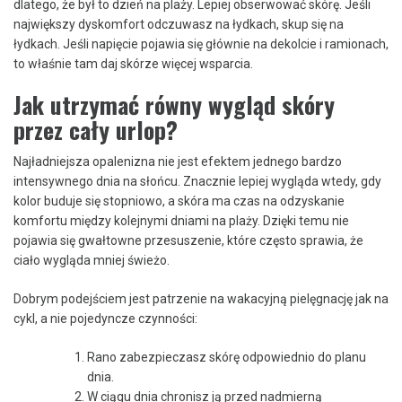
dlatego, że był to dzień na plaży. Lepiej obserwować skórę. Jeśli
największy dyskomfort odczuwasz na łydkach, skup się na
łydkach. Jeśli napięcie pojawia się głównie na dekolcie i ramionach,
to właśnie tam daj skórze więcej wsparcia.
Jak utrzymać równy wygląd skóry
przez cały urlop?
Najładniejsza opalenizna nie jest efektem jednego bardzo
intensywnego dnia na słońcu. Znacznie lepiej wygląda wtedy, gdy
kolor buduje się stopniowo, a skóra ma czas na odzyskanie
komfortu między kolejnymi dniami na plaży. Dzięki temu nie
pojawia się gwałtowne przesuszenie, które często sprawia, że
ciało wygląda mniej świeżo.
Dobrym podejściem jest patrzenie na wakacyjną pielęgnację jak na
cykl, a nie pojedyncze czynności:
Rano zabezpieczasz skórę odpowiednio do planu
dnia.
W ciągu dnia chronisz ją przed nadmierną