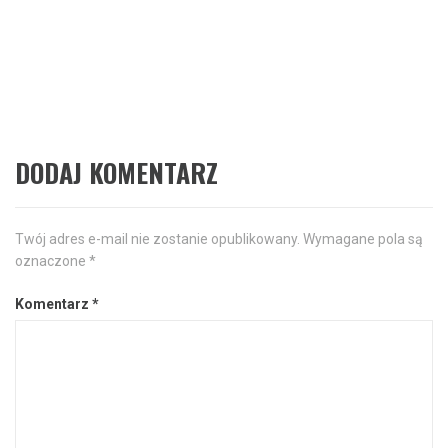
Następne
Wodny park rozrywki – atrakcje,
Następny
post:
relaks i strefa SPA w jednym
miejscu
DODAJ KOMENTARZ
Twój adres e-mail nie zostanie opublikowany.
Wymagane pola są
oznaczone
*
Komentarz
*