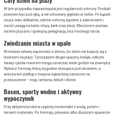
Cały dzień na plaży
W tym przypadku najważniejsza jest regularność ochrony. Produkt
powinien być pod ręką, a nie schowany głęboko w torbie. Po kąpieli
osusz ciało delikatnie, odnów ochronę zgodnie z zaleceniami i
zwróć uwagę na barki, stopy, kark oraz plecy. Wieczorem postaw
na letni prysznic i spokojną pielęgnację, bez mocnego tarcia.
Zwiedzanie miasta w upale
W mieście łatwiej zapomnieć o słońcu, bo dzień nie kojarzy się z
leżeniem na plaży. Tymczasem długie spacery, kolejki, odkryte
tarasy i jazda rowerem mogą oznaczać wiele godzin na zewnątrz.
Wybierz formułę, którą wygodnie stosujesz pod ubraniem, a
wieczorem zadbaj o miejsca najbardziej narażone na
przesuszenie – nogi, ramiona, dekolt i dłonie.
Basen, sporty wodne i aktywny
wypoczynek
Przy aktywności skóra częściej ma kontakt z wodą, potem i
tarciem materiału. Po treningu, pływaniu albo dłuższym spacerze