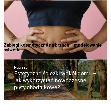
Zabiegi kosmetyczne na brzuch – modelowanie
sylwetki
Nawigacja
wpisu
Poprzedni
Estetyczne ścieżki wokół domu –
Poprzedni
wpis:
jak wykorzystać nowoczesne
płyty chodnikowe?