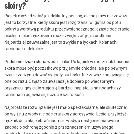
skóry?
Piasek może działać jak delikatny peeling, ale na plaży nie zawsze
jest to korzystne. Kiedy skóra jest rozgrzana, wilgotna od potu i
pokryta warstwą produktu przeciwsłonecznego, częste pocieranie
piaskiem albo ręcznikiem może zwiększać jej szorstkość.
Najbardziej zauważalne jest to zwykle na łydkach, kolanach,
ramionach i dekolcie.
Podobnie działa słona woda i chlor. Po kąpieli w morzu lub basenie
skóra może być początkowo przyjemnie chłodna, ale po pewnym
czasie zaczyna dawać sygnały suchości. Nie zawsze pojawiają się
one od razu. Często zauważasz je dopiero po wieczornym
prysznicu, gdy ciało staje się bardziej napięte, a na nogach czy
ramionach pojawia się uczucie szorstkości.
Najprostsze rozwiązanie jest mało spektakularne, ale skuteczne:
po wyjściu z wody nie pocieraj skóry agresywnie. Lepiej przyłożyć
ręcznik do ciała, zebrać nadmiar wody, a następnie ponownie
zadbać o ochronę zgodnie z przeznaczeniem używanego
produktu. To szczególnie ważne, gdy planujesz wrócić na słońce