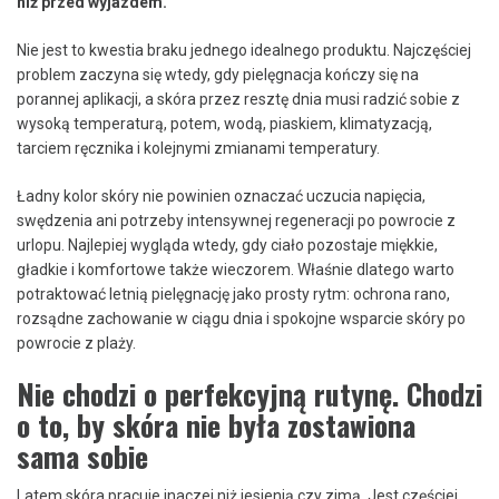
niż przed wyjazdem.
Nie jest to kwestia braku jednego idealnego produktu. Najczęściej
problem zaczyna się wtedy, gdy pielęgnacja kończy się na
porannej aplikacji, a skóra przez resztę dnia musi radzić sobie z
wysoką temperaturą, potem, wodą, piaskiem, klimatyzacją,
tarciem ręcznika i kolejnymi zmianami temperatury.
Ładny kolor skóry nie powinien oznaczać uczucia napięcia,
swędzenia ani potrzeby intensywnej regeneracji po powrocie z
urlopu. Najlepiej wygląda wtedy, gdy ciało pozostaje miękkie,
gładkie i komfortowe także wieczorem. Właśnie dlatego warto
potraktować letnią pielęgnację jako prosty rytm: ochrona rano,
rozsądne zachowanie w ciągu dnia i spokojne wsparcie skóry po
powrocie z plaży.
Nie chodzi o perfekcyjną rutynę. Chodzi
o to, by skóra nie była zostawiona
sama sobie
Latem skóra pracuje inaczej niż jesienią czy zimą. Jest częściej