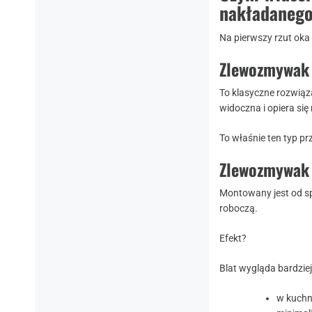
nakładaneg
Na pierwszy rzut oka 
Zlewozmywak
To klasyczne rozwiąz
widoczna i opiera się
To właśnie ten typ p
Zlewozmywak
Montowany jest od s
roboczą.
Efekt?
Blat wygląda bardziej
w kuchn