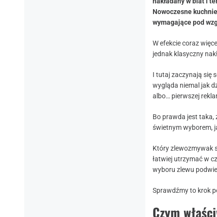
nakładany w blat i te
Nowoczesne kuchnie s
wymagające pod wzg
W efekcie coraz więc
jednak klasyczny na
I tutaj zaczynają się
wygląda niemal jak d
albo… pierwszej rekl
Bo prawda jest taka, 
świetnym wyborem, j
Który zlewozmywak s
łatwiej utrzymać w cz
wyboru zlewu podwi
Sprawdźmy to krok p
Czym właści