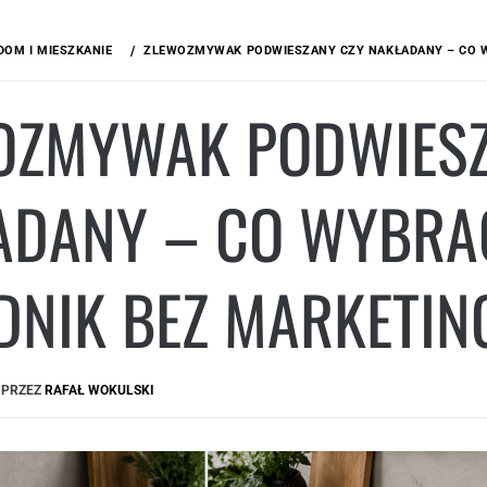
DOM I MIESZKANIE
ZLEWOZMYWAK PODWIESZANY CZY NAKŁADANY – CO 
OZMYWAK PODWIESZ
ADANY – CO WYBRA
DNIK BEZ MARKETI
PRZEZ
RAFAŁ WOKULSKI