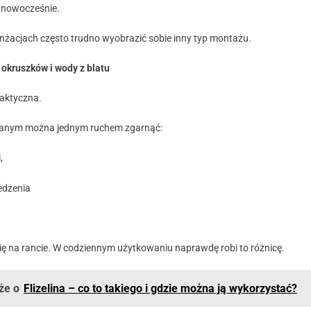
j nowocześnie.
żacjach często trudno wyobrazić sobie inny typ montażu.
 okruszków i wody z blatu
raktyczna.
zanym można jednym ruchem zgarnąć:
,
jedzenia
ę na rancie. W codziennym użytkowaniu naprawdę robi to różnicę.
że o
Flizelina – co to takiego i gdzie można ją wykorzystać?