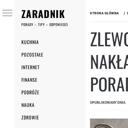
Przejdź
ZARADNIK
do
STRONA GŁÓWNA
treści
PORADY – TIPY – ODPOWIEDZI
ZLEW
Menu
KUCHNIA
główne
NAKŁ
POZOSTAŁE
INTERNET
PORA
FINANSE
PODRÓŻE
OPUBLIKOWANY DNIA
NAUKA
ZDROWIE