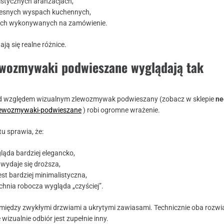
istycznych aranżacjach,
snych wyspach kuchennych,
ach wykonywanych na zamówienie.
ają się realne różnice.
ewozmywaki podwieszane wyglądają tak
pod względem wizualnym zlewozmywak podwieszany (zobacz w sklepie
ne
zlewozmywaki-podwieszane
) robi ogromne wrażenie.
u sprawia, że:
ląda bardziej elegancko,
wydaje się droższa,
est bardziej minimalistyczna,
chnia robocza wygląda „czyściej”.
a między zwykłymi drzwiami a ukrytymi zawiasami. Technicznie oba rozwi
 wizualnie odbiór jest zupełnie inny.