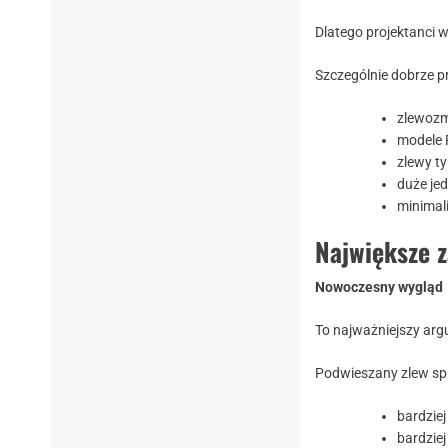
Dlatego projektanci 
Szczególnie dobrze pr
zlewozm
modele 
zlewy t
duże je
minimal
Największe 
Nowoczesny wygląd
To najważniejszy ar
Podwieszany zlew spr
bardzie
bardziej