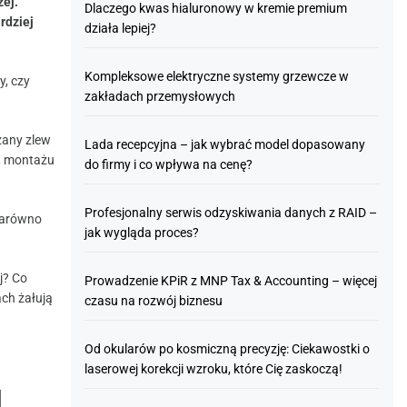
zej.
Dlaczego kwas hialuronowy w kremie premium
rdziej
działa lepiej?
Kompleksowe elektryczne systemy grzewcze w
y, czy
zakładach przemysłowych
szany zlew
Lada recepcyjna – jak wybrać model dopasowany
a, montażu
do firmy i co wpływa na cenę?
Profesjonalny serwis odzyskiwania danych z RAID –
 zarówno
jak wygląda proces?
j? Co
Prowadzenie KPiR z MNP Tax & Accounting – więcej
ach żałują
czasu na rozwój biznesu
Od okularów po kosmiczną precyzję: Ciekawostki o
laserowej korekcji wzroku, które Cię zaskoczą!
d