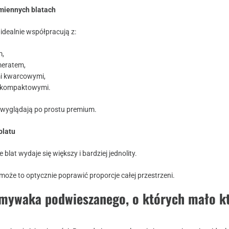
amiennych blatach
dealnie współpracują z:
m,
eratem,
i kwarcowymi,
 kompaktowymi.
h wyglądają po prostu premium.
blatu
 blat wydaje się większy i bardziej jednolity.
oże to optycznie poprawić proporcje całej przestrzeni.
mywaka podwieszanego, o których mało k