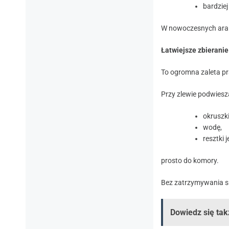
bardzie
W nowoczesnych aran
Łatwiejsze zbieranie
To ogromna zaleta p
Przy zlewie podwies
okruszki
wodę,
resztki 
prosto do komory.
Bez zatrzymywania si
Dowiedz się tak