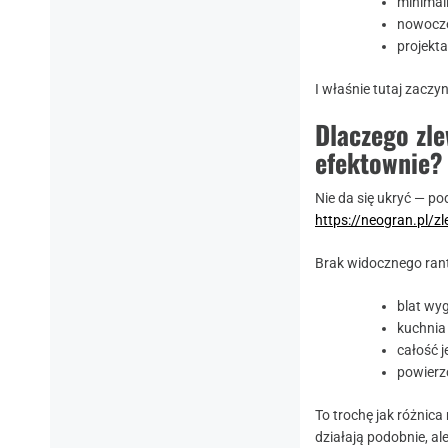
minimal
nowocze
projekt
I właśnie tutaj zaczyn
Dlaczego zl
efektownie?
Nie da się ukryć — 
https://neogran.pl/
Brak widocznego rant
blat wyg
kuchnia 
całość j
powierz
To trochę jak różnic
działają podobnie, ale