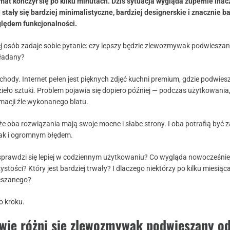
mat kończył się po kilku minutach. Dziś sytuacja wygląda zupełnie inac
tały się bardziej minimalistyczne, bardziej designerskie i znacznie ba
lędem funkcjonalności.
ej osób zadaje sobie pytanie: czy lepszy będzie zlewozmywak podwieszan
kładany?
 schody. Internet pełen jest pięknych zdjęć kuchni premium, gdzie podwie
zieło sztuki. Problem pojawia się dopiero później — podczas użytkowani
amacji źle wykonanego blatu.
że oba rozwiązania mają swoje mocne i słabe strony. I oba potrafią być
ak i ogromnym błędem.
prawdzi się lepiej w codziennym użytkowaniu? Co wygląda nowocześnie
ystości? Który jest bardziej trwały? I dlaczego niektórzy po kilku miesiąc
eszanego?
o kroku.
wie różni się zlewozmywak podwieszany o