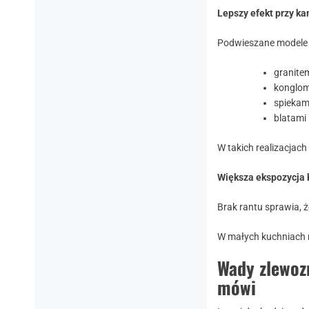
Lepszy efekt przy k
Podwieszane modele i
granite
konglom
spiekam
blatami
W takich realizacjac
Większa ekspozycja 
Brak rantu sprawia, że
W małych kuchniach m
Wady zlewoz
mówi