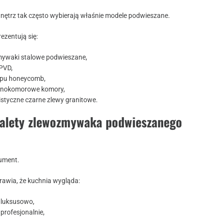
wnętrz tak często wybierają właśnie modele podwieszane.
ezentują się:
ywaki stalowe podwieszane,
PVD,
ypu honeycomb,
dnokomorowe komory,
istyczne czarne zlewy granitowe.
zalety zlewozmywaka podwieszanego
gument.
awia, że kuchnia wygląda:
j luksusowo,
 profesjonalnie,