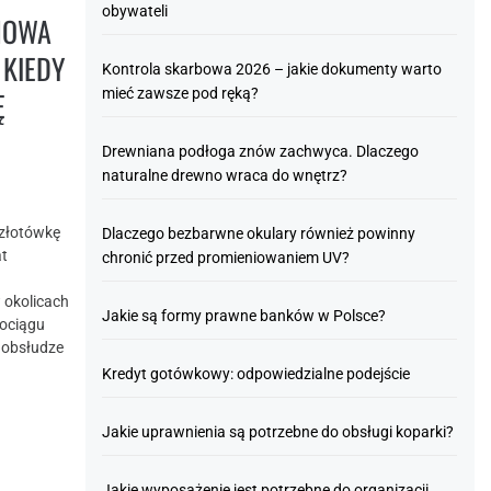
obywateli
NOWA
 KIEDY
Kontrola skarbowa 2026 – jakie dokumenty warto
mieć zawsze pod ręką?
Ę
Drewniana podłoga znów zachwyca. Dlaczego
naturalne drewno wraca do wnętrz?
 złotówkę
Dlaczego bezbarwne okulary również powinny
at
chronić przed promieniowaniem UV?
 okolicach
Jakie są formy prawne banków w Polsce?
dociągu
, obsłudze
Kredyt gotówkowy: odpowiedzialne podejście
Jakie uprawnienia są potrzebne do obsługi koparki?
Jakie wyposażenie jest potrzebne do organizacji