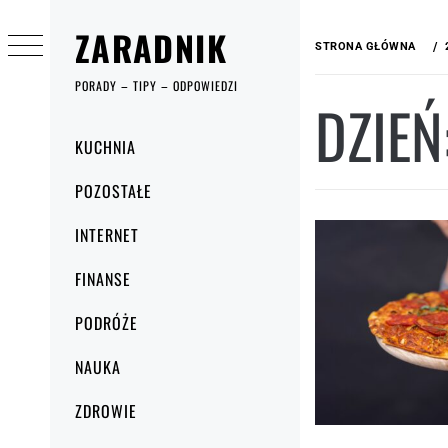
Przejdź
ZARADNIK
do
STRONA GŁÓWNA
treści
PORADY – TIPY – ODPOWIEDZI
DZIEŃ
Menu
KUCHNIA
główne
POZOSTAŁE
INTERNET
FINANSE
PODRÓŻE
NAUKA
ZDROWIE