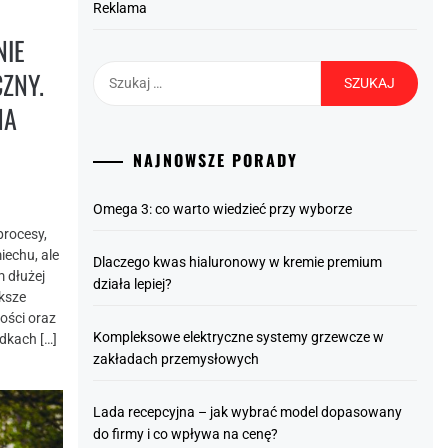
Reklama
NIE
Szukaj:
ZNY.
NA
NAJNOWSZE PORADY
Omega 3: co warto wiedzieć przy wyborze
procesy,
iechu, ale
Dlaczego kwas hialuronowy w kremie premium
m dłużej
działa lepiej?
ększe
ości oraz
Kompleksowe elektryczne systemy grzewcze w
dkach […]
zakładach przemysłowych
Lada recepcyjna – jak wybrać model dopasowany
do firmy i co wpływa na cenę?