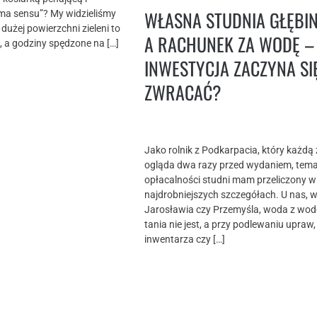
WŁASNA STUDNIA GŁĘBI
e ma sensu”? My widzieliśmy
 dużej powierzchni zieleni to
A RACHUNEK ZA WODĘ –
 a godziny spędzone na […]
INWESTYCJA ZACZYNA SI
ZWRACAĆ?
Jako rolnik z Podkarpacia, który każdą
ogląda dwa razy przed wydaniem, tem
opłacalności studni mam przeliczony w
najdrobniejszych szczegółach. U nas, w
Jarosławia czy Przemyśla, woda z wo
tania nie jest, a przy podlewaniu upraw
inwentarza czy […]