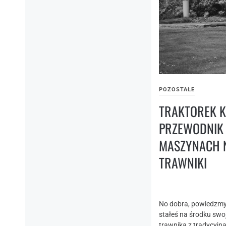
POZOSTAŁE
TRAKTOREK K
PRZEWODNIK
MASZYNACH 
TRAWNIKI
No dobra, powiedzmy s
stałeś na środku sw
trawnika z tradycyjną