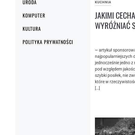
URODA
KUCHNIA
JAKIMI CECH
KOMPUTER
WYRÓŻNIAĆ S
KULTURA
POLITYKA PRYWATNOŚCI
~ artykuł sponsorowa
najpopularniejszych d
jednocześnie jedno z
pod względem jakości.
szybki posiłek, nie z
które w rzeczywistoś
[…]