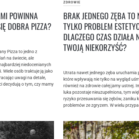
ZDROWIE
AMI POWINNA
BRAK JEDNEGO ZĘBA TO 
IĘ DOBRA PIZZA?
TYLKO PROBLEM ESTETYC
DLACZEGO CZAS DZIAŁA 
TWOJĄ NIEKORZYŚĆ?
ny Pizza to jedno z
ań na świecie, ale
 najbardziej niedocenianych
 Wiele osób traktuje ją jako
Utrata nawet jednego zęba uruchamia 
wracając uwagi na detale,
które wpływają nie tylko na wygląd uśm
ci decydują o tym, czy mamy
również na zdrowie całej jamy ustnej. I
luka pozostaje nieuzupełniona, tym wi
ryzyko przesuwania się zębów, zaniku k
problemów ze zgryzem. W wielu przypa