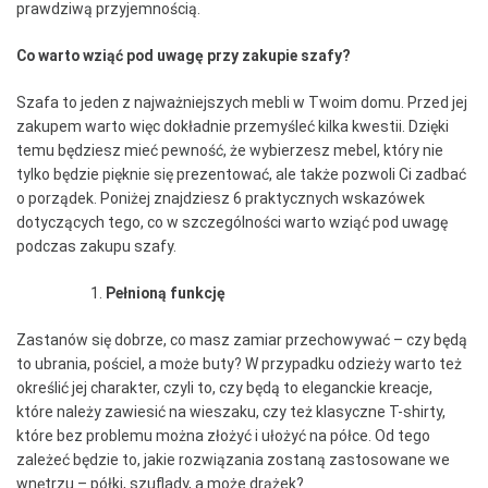
prawdziwą przyjemnością.
Co warto wziąć pod uwagę przy zakupie szafy?
Szafa to jeden z najważniejszych mebli w Twoim domu. Przed jej
zakupem warto więc dokładnie przemyśleć kilka kwestii. Dzięki
temu będziesz mieć pewność, że wybierzesz mebel, który nie
tylko będzie pięknie się prezentować, ale także pozwoli Ci zadbać
o porządek. Poniżej znajdziesz 6 praktycznych wskazówek
dotyczących tego, co w szczególności warto wziąć pod uwagę
podczas zakupu szafy.
Pełnioną funkcję
Zastanów się dobrze, co masz zamiar przechowywać – czy będą
to ubrania, pościel, a może buty? W przypadku odzieży warto też
określić jej charakter, czyli to, czy będą to eleganckie kreacje,
które należy zawiesić na wieszaku, czy też klasyczne T-shirty,
które bez problemu można złożyć i ułożyć na półce. Od tego
zależeć będzie to, jakie rozwiązania zostaną zastosowane we
wnętrzu – półki, szuflady, a może drążek?