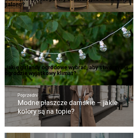
salonu?
Jakie girlandy ogrodowe wybrać, aby stworzyć w
ogrodzie wyjątkowy klimat?
Nawigacja
wpisu
Poprzedni
Modne płaszcze damskie – jakie
Poprzedni
wpis:
kolory są na topie?