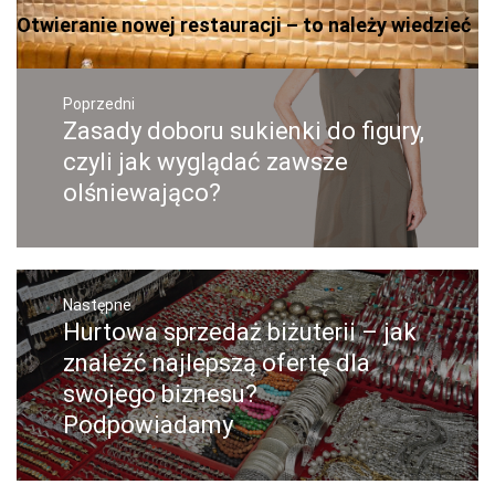
Otwieranie nowej restauracji – to należy wiedzieć
Nawigacja
wpisu
Poprzedni
Zasady doboru sukienki do figury,
Poprzedni
wpis:
czyli jak wyglądać zawsze
olśniewająco?
Następne
Hurtowa sprzedaż biżuterii – jak
Następny
post:
znaleźć najlepszą ofertę dla
swojego biznesu?
Podpowiadamy