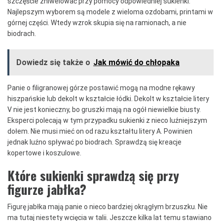
szczęście zniwelować przy pomocy odpowiedniej sukienki.
Najlepszym wyborem są modele z wieloma ozdobami, printami w
górnej części. Wtedy wzrok skupia się na ramionach, a nie
biodrach.
Dowiedz się także o
Jak mówić do chłopaka
Panie o filigranowej górze postawić mogą na modne rękawy
hiszpańskie lub dekolt w kształcie łódki. Dekolt w kształcie litery
V nie jest konieczny, bo gruszki mają na ogół niewielkie biusty.
Eksperci polecają w tym przypadku sukienki z nieco luźniejszym
dołem. Nie musi mieć on od razu kształtu litery A. Powinien
jednak luźno spływać po biodrach. Sprawdzą się kreacje
kopertowe i koszulowe.
Które sukienki sprawdzą się przy
figurze jabłka?
Figurę jabłka mają panie o nieco bardziej okrągłym brzuszku. Nie
ma tutaj niestety wcięcia w talii. Jeszcze kilka lat temu stawiano