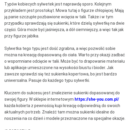
Typów kobiecych sylwetek jest naprawdę sporo. Kolejnym
przykładem jest prostokąt. Mowa tutaj o figurze chłopięcej. Mają
ją panie szczupłe pozbawione wcięcia w talii. Także i w tym
przypadku sprawdzają się sukienki, które dzielą sylwetkę na dwie
części. Góra może być jaśniejsza, a dół ciemniejszy, a więc tak jak
przy figurze jabłka.
Sylwetka tego typu jest dość zgrabna, a więc pozwolić sobie
można na kreację dopasowaną do ciała. Warto przy okazji zadbać
o wspomniane odcięcie w talii. Może być to drapowanie materiału
lub aplikacje umieszczone na wysokości biustu i bioder. Jak
zawsze sprawdzi się też sukienka kopertowa, bo jest bardzo
uniwersalna. Pasuje do każdego typu sylwetki.
Kluczem do sukcesu jest znalezienie sukienki dopasowanej do
swojej figury. W sklepie internetowym
https://she-you.com.pl/
każda kobieta z pewnością kupi kreację odpowiednią do swoich
aktualnych potrzeb. Znaleźć tam można sukienki idealne do
noszenia na co dzień i modele przeznaczone na specjalne okazje.