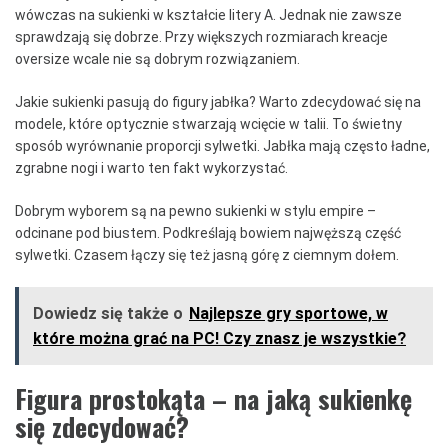
wówczas na sukienki w kształcie litery A. Jednak nie zawsze
sprawdzają się dobrze. Przy większych rozmiarach kreacje
oversize wcale nie są dobrym rozwiązaniem.
Jakie sukienki pasują do figury jabłka? Warto zdecydować się na
modele, które optycznie stwarzają wcięcie w talii. To świetny
sposób wyrównanie proporcji sylwetki. Jabłka mają często ładne,
zgrabne nogi i warto ten fakt wykorzystać.
Dobrym wyborem są na pewno sukienki w stylu empire –
odcinane pod biustem. Podkreślają bowiem najwęższą część
sylwetki. Czasem łączy się też jasną górę z ciemnym dołem.
Dowiedz się także o
Najlepsze gry sportowe, w
które można grać na PC! Czy znasz je wszystkie?
Figura prostokąta – na jaką sukienkę
się zdecydować?