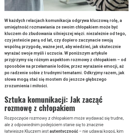
W każdych relacjach komunikacja odgrywa kluczową ⁢rolę, ⁢a
umiejętność rozmawiania ze ‍swoim‍ chłopakiem może być
kluczem do zbudowania silniejszej więzi. niezależnie od tego,
⁤czy jesteście parą od ⁣lat, czy dopiero zaczynacie swoją
wspólną przygodę, ważne jest, aby wiedzieć, jak skutecznie
wyrażać swoje myśli i uczucia. W⁣ poniższym artykule
przyjrzymy się różnym aspektom rozmowy ​z⁢ chłopakiem – od
sposobów na przełamanie lodów, przez wyrażanie​ emocji, aż
po radzenie sobie z ​trudnymi tematami. Odkryjmy razem,⁣ jak
słowa mogą stać się mostem do jeszcze głębszego
zrozumienia i miłości.
Sztuka komunikacji: Jak ‌zacząć
rozmowę z chłopakiem
Rozpoczęcie rozmowy z chłopakiem​ może wydawać się trudne,
ale z odpowiednim podejściem stanie się to znacznie
łatwiejsze.Kluczem jest
autentyczność
– nie udawaj kogoś, kim