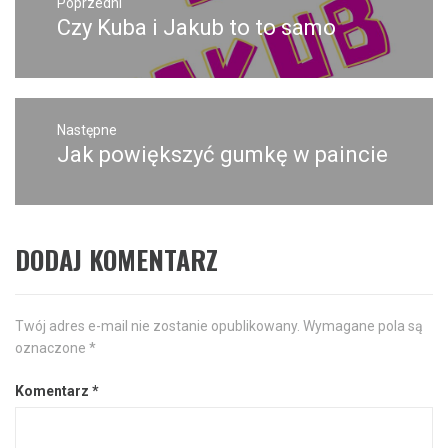
wpisu
Poprzedni
Czy Kuba i Jakub to to samo
Poprzedni
wpis:
Następne
Jak powiększyć gumkę w paincie
Następny
post:
DODAJ KOMENTARZ
Twój adres e-mail nie zostanie opublikowany.
Wymagane pola są
oznaczone
*
Komentarz
*