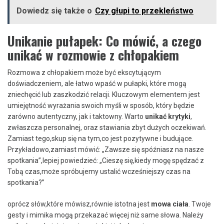
Dowiedz się także o
Czy głupi to przekleństwo
Unikanie pułapek: Co‌ mówić, a czego
unikać w rozmowie z chłopakiem
Rozmowa z chłopakiem może być ekscytującym
doświadczeniem, ale łatwo ‌wpaść w pułapki, które mogą
zniechęcić lub zaszkodzić relacji. Kluczowym elementem jest
‍umiejętność wyrażania swoich myśli w⁤ sposób, który ⁣będzie
zarówno autentyczny, ⁢jak i taktowny. Warto
unikać krytyki
,
zwłaszcza personalnej, oraz stawiania zbyt dużych oczekiwań.
Zamiast tego,skup się na tym,co jest pozytywne i budujące.
Przykładowo,zamiast mówić: „Zawsze się spóźniasz na nasze
spotkania”,lepiej ⁢powiedzieć: „Cieszę się,kiedy mogę spędzać z
Tobą czas,może spróbujemy ustalić wcześniejszy czas na
spotkania?”
oprócz słów,które ‍mówisz,równie istotna jest
mowa ciała
. Twoje
gesty⁤ i mimika mogą⁤ przekazać więcej niż same słowa. Należy