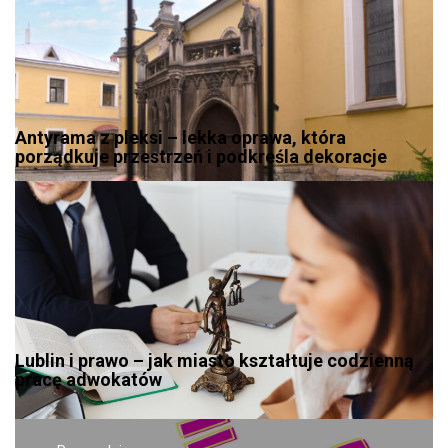
Antyrama z pleksi – lekka oprawa, która
porządkuje przestrzeń i podkreśla dekoracje
Lublin i prawo – jak miasto kształtuje codzienną
pracę adwokatów
Nawigacja