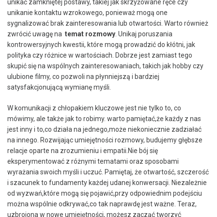
unikać zamkniętej postawy, takiej jak‍ skrzyżowane ręce czy
unikanie kontaktu wzrokowego, ponieważ⁣ mogą one
sygnalizować brak zainteresowania lub otwartości. Warto również
zwrócić uwagę na ‌
temat rozmowy
. Unikaj poruszania
kontrowersyjnych kwestii, które mogą prowadzić do kłótni, jak
polityka czy‍ różnice w wartościach. Dobrze jest zamiast tego
skupić się na wspólnych zainteresowaniach, takich jak hobby czy
ulubione filmy, co pozwoli na płynniejszą i bardziej
satysfakcjonującą‍ wymianę myśli.
W komunikacji z chłopakiem kluczowe jest nie tylko ‌to, co
mówimy, ale także jak to robimy. warto pamiętać,że każdy z nas
jest inny i to,co działa na jednego,może niekoniecznie zadziałać
⁣na innego. Rozwijając umiejętności rozmowy, budujemy głębsze
relacje oparte na zrozumieniu i empatii.Nie bój się
eksperymentować z różnymi tematami oraz sposobami
wyrażania swoich myśli⁢ i uczuć. Pamiętaj, że otwartość,‌ szczerość
i szacunek to fundamenty każdej​ udanej konwersacji. Niezależnie
od wyzwań,które mogą się pojawić,przy odpowiednim podejściu
⁢można wspólnie odkrywać,co tak naprawdę jest ważne. Teraz,
uzbrojona‌ w nowe umiejętności, możesz zacząć tworzyć