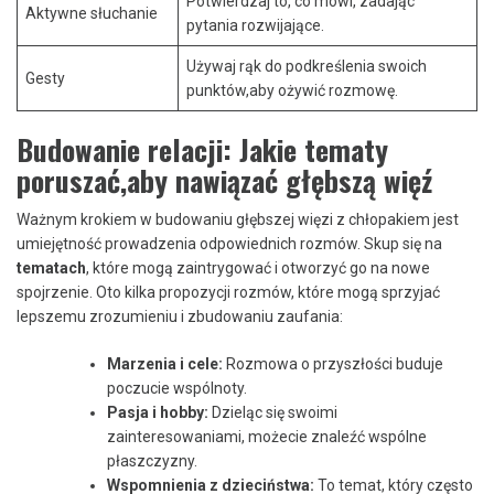
Potwierdzaj ‌to, co mówi, zadając
Aktywne słuchanie
pytania rozwijające.
Używaj rąk do podkreślenia swoich
Gesty
punktów,aby‌ ożywić rozmowę.
Budowanie relacji: Jakie tematy
poruszać,aby nawiązać głębszą więź
Ważnym krokiem w budowaniu głębszej więzi z chłopakiem jest⁤
umiejętność prowadzenia odpowiednich rozmów. ​Skup się na
tematach
, które mogą zaintrygować i otworzyć go na nowe
spojrzenie. Oto kilka propozycji rozmów, które mogą sprzyjać
lepszemu zrozumieniu i zbudowaniu zaufania:
Marzenia i cele:
Rozmowa o przyszłości buduje
poczucie​ wspólnoty.
Pasja ​i ‌hobby:
Dzieląc się swoimi
‌zainteresowaniami, możecie‍ znaleźć wspólne
płaszczyzny.
Wspomnienia z dzieciństwa:
To temat, który często ​