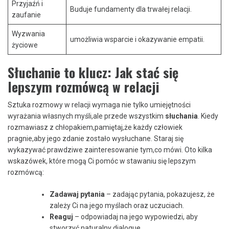
Przyjaźń i
Buduje fundamenty dla trwałej relacji.
zaufanie
Wyzwania
umożliwia wsparcie i okazywanie empatii.
życiowe
Słuchanie to klucz:⁤ Jak stać się
lepszym rozmówcą w relacji
Sztuka rozmowy w relacji ⁣wymaga nie tylko umiejętności
wyrażania⁣ własnych myśli,ale przede wszystkim
słuchania
. Kiedy
rozmawiasz z chłopakiem,pamiętaj,że każdy człowiek
pragnie,aby ⁢jego zdanie zostało wysłuchane. Staraj się
wykazywać prawdziwe zainteresowanie tym,co mówi. Oto kilka
wskazówek, które mogą‌ Ci pomóc w stawaniu się lepszym
rozmówcą:
Zadawaj pytania
– zadając pytania, pokazujesz, że
zależy Ci na jego myślach oraz uczuciach.
Reaguj
– odpowiadaj⁣ na‍ jego wypowiedzi, aby
stworzyć naturalny ⁣dialogue.