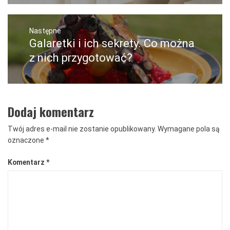
Następne
Galaretki i ich sekrety. Co można
Następny
post:
z nich przygotować?
Dodaj komentarz
Twój adres e-mail nie zostanie opublikowany.
Wymagane pola są
oznaczone
*
Komentarz
*