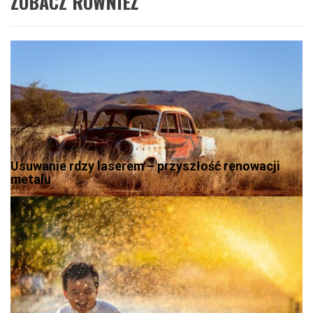
ZOBACZ RÓWNIEŻ
Usuwanie rdzy laserem – przyszłość renowacji
metalu