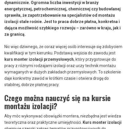
dynamicznie. Ogromna liczba inwestycji w branży
energetycznej, petrochemicznej, chemicznej czy budowlanej
sprawiła, że zapotrzebowanie na specjalistów od montażu
izolacji stale rośnie. Jest to praca dobrze płatna, konkretna i
dająca możliwość szybkiego rozwoju – zarówno w kraju, jak i
za granicą.
Nic więc dziwnego, że coraz więcej osób interesuje się zdobyciem
kwalifikacji w tym kierunku. Podstawą wejścia do zawodu jest
kurs monter izolacji przemysłowych
, który przygotowuje do
pracy z różnymi rodzajami izolacji oraz uczy technik montażu
wymaganych w dużych zakładach przemysłowych. To szkolenie
daje konkretny zawód w krótkim czasie i otwiera drogę do
stabilnej, dobrze płatnej pracy.
Czego można nauczyć się na kursie
montażu izolacji?
Aby móc wykonywać obowiązki montera, niezbędna jest wiedza
teoretyczna oraz praktyczne umiejętności.
Kurs monter izolacji
obejmuje szeroki zakres tematów przygotowujących do