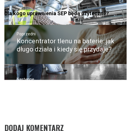
Dla kogo uprawnienia SEP będą użyteczne?
Nawigacja
wpisu
Poprzedni
Koncentrator tlenu na baterie: jak
Poprzedni
wpis:
długo działa i kiedy się przydaje?
Następne
Najczęstsze przyczyny
Następny
post:
problemów z płodnością i
sposoby leczenia niepłodności
DODAJ KOMENTARZ