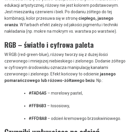
edukacji artystycznej, różowy nie jest kolorem podstawowym.
Jest mieszanką czerwieni i bieli. Po dodaniu żółtego do tej
kombinacji, kolor przesuwa się w stronę
ciepłego, jasnego
oranżu
. W farbach efekt zależy od jakości pigmentu i techniki
nakładania (np. mokre na mokrym vs. warstwa po warstwie).
RGB – światło i cyfrowa paleta
W RGB (red-green-blue), różowy tworzy się z dużej ilości
czerwonego i mniejszej niebieskiego i zielonego. Dodanie żółtego
w cyfrowym środowisku oznacza manipulację kanałami
czerwonego i zielonego. Efekt końcowy to odcienie
jasnego
pomarańczowego lub różowo-żółtawego beżu
. Np.:
#FAD6A5
– morelowy pastel,
#FFB6B3
– łososiowy,
#FFD8A8
– odcień kremowego brzoskwiniowego.
Czynniki wpływające na odcień