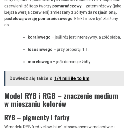
czerwieni i żółtego tworzy
pomarańczowy
– zatem różowy (jako
lżejsza wersja czerwieni) zmieszany z żółtym da
rozjaśnioną,
pastelową wersję pomarańczowego
. Efekt może być zbliżony
do:
koralowego
– jeśli róż jest intensywny, a żółć słaba,
łososiowego
– przy proporcji 1:1,
morelowego
– jeśli dominuje żółty.
Dowiedz się także o
1/4 mili ile to km
Model RYB i RGB – znaczenie medium
w mieszaniu kolorów
RYB – pigmenty i farby
W modelu RYB (red-yellow-blue), stosowanym w malarstwie i