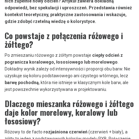
nich zupełnie nowy odcień? Artykuł zawiera dokładną
odpowiedź, bez spekulacji i uproszczeń. Przedstawia również
kontekst teoretyczny, praktyczne zastosowania i wskazuje,
gdzie zdobyć rzetelną wiedzę o kolorystyce.
Co powstaje z połączenia różowego i
żółtego?
Po zmieszaniu różowego z żółtym powstaje
ciepły odcień z
pogranicza koralowego, łososiowego lub morelowego
.
Dokładny wynik zależy od intensywności i proporcji obu barw. Nie
uzyskuje się koloru podstawowego ani czystego wtórnego, lecz
barwę pochodną
, która nie istnieje w klasycznym kole barw, ale
jest powszechnie wykorzystywana w projektowaniu.
Dlaczego mieszanka różowego i żółtego
daje kolor morelowy, koralowy lub
łososiowy?
Różowy to de facto
rozjaśniona czerwień
(czerwień + biały), a
żółty to jeden z podstawowych kolorów modelu RYB. Połączenie