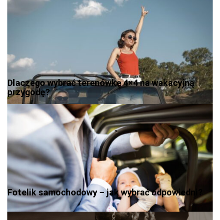
Dlaczego wybrać terenówkę 4×4 na wakacyjną
przygodę?
Fotelik samochodowy – jak wybrać odpowiedni?
Nawigacja