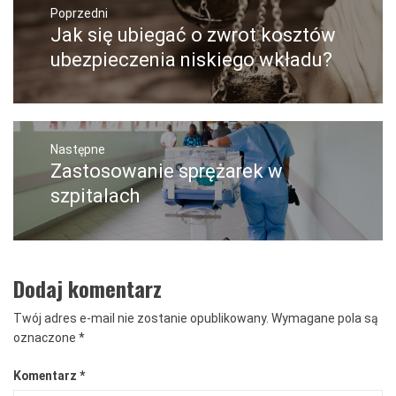
wpisu
Poprzedni
Jak się ubiegać o zwrot kosztów
Poprzedni
wpis:
ubezpieczenia niskiego wkładu?
Następne
Zastosowanie sprężarek w
Następny
post:
szpitalach
Dodaj komentarz
Twój adres e-mail nie zostanie opublikowany.
Wymagane pola są
oznaczone
*
Komentarz
*