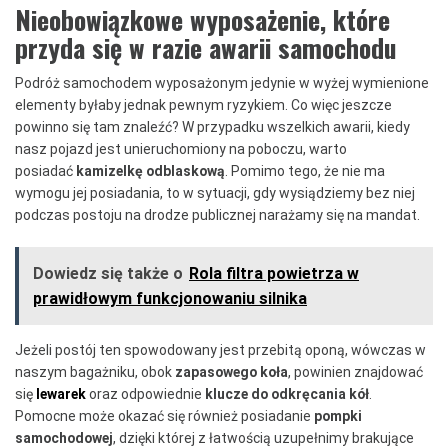
Nieobowiązkowe wyposażenie, które
przyda się w razie awarii samochodu
Podróż samochodem wyposażonym jedynie w wyżej wymienione
elementy byłaby jednak pewnym ryzykiem. Co więc jeszcze
powinno się tam znaleźć? W przypadku wszelkich awarii, kiedy
nasz pojazd jest unieruchomiony na poboczu, warto
posiadać
kamizelkę odblaskową
. Pomimo tego, że nie ma
wymogu jej posiadania, to w sytuacji, gdy wysiądziemy bez niej
podczas postoju na drodze publicznej narażamy się na mandat.
Dowiedz się także o
Rola filtra powietrza w
prawidłowym funkcjonowaniu silnika
Jeżeli postój ten spowodowany jest przebitą oponą, wówczas w
naszym bagażniku, obok
zapasowego koła
, powinien znajdować
się
lewarek
oraz odpowiednie
klucze do odkręcania kół
.
Pomocne może okazać się również posiadanie
pompki
samochodowej
, dzięki której z łatwością uzupełnimy brakujące