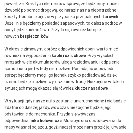
powietrze. Brak tych elementów sprawi, że będziemy musieli
dzwonić po pomoc drogową, co narazi nas na niepotrzebne
koszty. Podobnie będzie w przypadku przepalonych
żarówek
.
Jeżeli nie będziemy posiadać zapasowych, to dalsza podróż w
nocy będzie niemożliwa. Przyda się również komplet
nowych
bezpieczników
.
W okresie zimowym, oprócz odpowiednich opon, warto mieć
również na wyposażeniu
kable rozruchowe
. Przy wysokich
mrozach wiele akumulatorów ulega rozładowaniu i odpalenie
samochodu jest wtedy niemożliwe. Posiadając odpowiedni
sprzęt będziemy mogli go jednak szybko podładować, dzięki
czemu będzie możliwe wyruszenie w trasę. Niezbędne w takich
sytuacjach mogą okazać się również
klucze nasadowe
.
W sytuacji, gdy nasze auto zostanie unieruchomione i nie będzie
zdatne do dalszej jazdy, wówczas niezbędne będzie jego
odstawienie do mechanika. Przyda się wówczas
odpowiednia
linka holownicza
. Musi być ona dostosowana do
masy własnej pojazdu, gdyż inaczej może nam grozić jej urwanie.