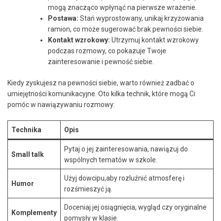
mogą znacząco‍ wpłynąć​ na ‌pierwsze wrażenie.
Postawa:
⁢Stań wyprostowany, unikaj krzyżowania
ramion, co może sugerować brak pewności siebie.
Kontakt wzrokowy:
Utrzymuj kontakt wzrokowy
podczas rozmowy, ‌co pokazuje Twoje
‍zainteresowanie‌ i pewność siebie.
Kiedy ⁣zyskujesz ⁤na pewności siebie, warto również zadbać ⁢o
umiejętności komunikacyjne. Oto kilka ⁣technik, które mogą Ci
pomóc w ​nawiązywaniu rozmowy:
Technika
Opis
Pytaj ⁢o⁣ jej zainteresowania, ​nawiązuj do
Small talk
wspólnych​ tematów w szkole.
Użyj dowcipu,aby ⁤rozluźnić atmosferę i
Humor
rozśmieszyć⁣ ją.
Doceniaj jej osiągnięcia, wygląd czy⁣ oryginalne
Komplementy
pomysły‍ w klasie.