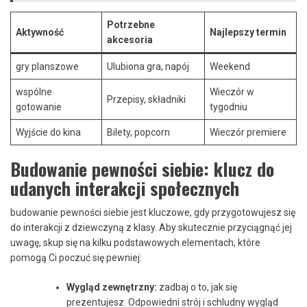
Potrzebne
Aktywność
Najlepszy‌ termin
akcesoria
gry planszowe
Ulubiona gra, ⁢napój
Weekend
wspólne
Wieczór⁣ w
Przepisy,​ składniki
gotowanie
tygodniu
Wyjście do kina
Bilety, popcorn
Wieczór premiere
Budowanie ‌pewności⁤ siebie: klucz⁤ do
udanych ‍interakcji społecznych
budowanie pewności siebie jest kluczowe,⁤ gdy przygotowujesz się
do interakcji z dziewczyną z klasy. Aby skutecznie przyciągnąć jej
uwagę,⁤ skup się na kilku podstawowych elementach, które⁤
pomogą Ci ‍poczuć się pewniej:
Wygląd zewnętrzny:
zadbaj o to, jak​ się
prezentujesz. Odpowiedni strój i schludny wygląd