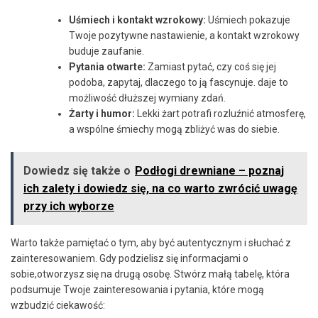
Uśmiech i​ kontakt wzrokowy:
Uśmiech pokazuje ​
Twoje pozytywne nastawienie, a kontakt ‍wzrokowy
buduje zaufanie.
Pytania otwarte:
Zamiast pytać, czy coś się jej
podoba, zapytaj, dlaczego to ⁤ją ‍fascynuje. daje to‌
możliwość dłuższej wymiany ⁤zdań.
Żarty i​ humor:
‍Lekki żart​ potrafi‍ rozluźnić‍ atmosferę,
a⁣ wspólne śmiechy mogą zbliżyć was do siebie.
Dowiedz się także o
Podłogi drewniane – poznaj
ich zalety i dowiedz się, na co warto zwrócić uwagę
przy ich wyborze
Warto także pamiętać⁣ o‍ tym, aby być autentycznym i ‌słuchać z
zainteresowaniem.​ Gdy ​podzielisz się informacjami o
sobie,otworzysz się na‌ drugą​ osobę. Stwórz małą tabelę, która
podsumuje Twoje zainteresowania i pytania, które mogą
wzbudzić ⁢ciekawość: