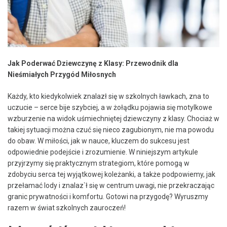
Jak Poderwać Dziewczynę z Klasy: Przewodnik ⁢dla
Nieśmiałych Przygód ⁢Miłosnych
Każdy, kto kiedykolwiek znalazł się w szkolnych ławkach, zna to
uczucie‌ – serce bije szybciej, a w żołądku pojawia​ się motylkowe
wzburzenie na widok ⁤uśmiechniętej dziewczyny z ⁣klasy. Chociaż⁣ w
takiej sytuacji ⁤można czuć się⁤ nieco zagubionym, nie ma powodu
do​ obaw. W miłości, jak w nauce, kluczem do sukcesu ​jest
odpowiednie podejście i ⁣zrozumienie. W niniejszym artykule
przyjrzymy się praktycznym strategiom,‌ które pomogą ⁣w
zdobyciu serca tej wyjątkowej koleżanki, a także podpowiemy, jak
przełamać lody ‌i znalaz`ł się w centrum uwagi, nie przekraczając
‌granic ‍prywatności i komfortu. Gotowi na przygodę? Wyruszmy‍
razem w świat‌ szkolnych zauroczeń!