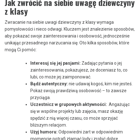
Jak‍ zwrócić na siebie uwagę dziewczyny
z klasy
Zwracanie na ⁢siebie ‌uwagi⁢ dziewczyny ‌z klasy wymaga
pomysłowości i nieco odwagi. Kluczem​ jest ⁢znalezienie ​sposobów,
aby pokazać swoje⁤ zainteresowania⁣ i osobowość, jednocześnie⁣
unikając​ przesadnego narzucania się. Oto kilka sposobów, ‍które ​
mogą Ci pomóc:
Interesuj się ​jej pasjami:
Zadając pytania ⁣o jej​
zainteresowania, pokazujesz, że doceniasz to, co
lubi, co może jej zaimponować.
Bądź ⁢autentyczny:
nie⁤ udawaj kogoś,​ kim⁣ nie jesteś.
Pokaż swoją prawdziwą osobowość – to​ zawsze
przyciąga.
Uczestnicz w grupowych ​aktywności:
‌ Angażując
się w wspólne⁣ projekty⁣ lub‍ zajęcia, masz okazję
spędzić z nią ⁢więcej czasu,⁣ co może ⁢sprzyjać
⁤bliższym relacjom.
Użyj humoru:
Odpowiedni żart w odpowiednim‌
momencie potrafi złamać ‌lody ⁤i zrobić dobre