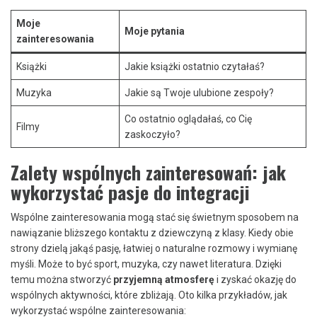
Moje
Moje pytania
zainteresowania
Książki
Jakie książki ostatnio czytałaś?
Muzyka
Jakie są⁣ Twoje ulubione zespoły?
Co ostatnio oglądałaś,​ co ​Cię
Filmy
zaskoczyło?
Zalety wspólnych‌ zainteresowań: jak⁤
wykorzystać pasje do integracji
Wspólne zainteresowania mogą stać się świetnym‌ sposobem na
nawiązanie ‍bliższego kontaktu z dziewczyną z klasy. Kiedy‍ obie
strony dzielą jakąś⁢ pasję,⁣ łatwiej o naturalne rozmowy i ​wymianę
‌myśli. Może to być ‍sport, muzyka, czy nawet literatura. ​Dzięki
temu można stworzyć​
przyjemną atmosferę
i zyskać ‍okazję⁢ do
wspólnych aktywności,‍ które ⁣zbliżają.⁤ Oto kilka ⁤przykładów, jak
wykorzystać wspólne zainteresowania: