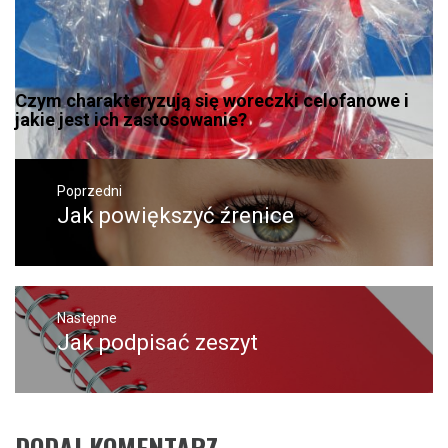
Czym charakteryzują się woreczki celofanowe i
jakie jest ich zastosowanie?
Nawigacja
wpisu
Poprzedni
Jak powiększyć źrenice
Poprzedni
wpis:
Następne
Jak podpisać zeszyt
Następny
post:
DODAJ KOMENTARZ