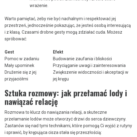
wrażenie.
Warto pamiętać, ⁢żeby nie być ⁢nachalnym i respektować jej
przestrzeń, jednocześnie pokazując, że jesteś osobą interesującą
i z⁢ klasą. Czasami drobne gesty mogą zdziałać cuda. Możesz
spróbować:
Gest
Efekt
Pomoc w zadaniu
Budowanie‍ zaufania i bliskości
Mały upominek
Przyciąganie uwagi i zainteresowania
Druženie się⁣ z ⁤jej
Zwiększenie widoczności i ⁣akceptacji w
‌przyjaciółmi
jej kręgu
Sztuka‍ rozmowy: jak przełamać‌ lody i
nawiązać relację
Rozmowa⁤ to klucz do nawiązania relacji, a ‌skuteczne‌
przełamanie⁣ lodów może⁤ otworzyć drzwi ​do​ serca dziewczyny.
Zastanów się nad tymi technikami, które⁢ pomogą Ci wyjść z rutyny
i sprawić, by krępująca cisza stała się przeszłością: