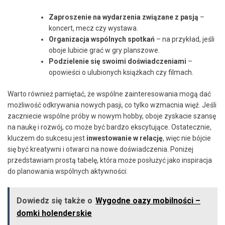
Zaproszenie ⁣na wydarzenia związane z⁣ pasją
–
koncert,⁢ mecz czy wystawa.
Organizacja wspólnych spotkań
– na przykład, ​jeśli
oboje lubicie‍ grać w gry planszowe.
Podzielenie się swoimi doświadczeniami
–
opowieści ⁢o ​ulubionych książkach czy filmach.
Warto również pamiętać, że ⁢wspólne ​zainteresowania mogą dać​
możliwość odkrywania nowych⁣ pasji, co tylko⁣ wzmacnia⁤ więź.⁣ Jeśli⁢
zaczniecie wspólne próby w nowym hobby, oboje ⁤zyskacie‍ szansę
na naukę i ‌rozwój, co może być bardzo ekscytujące. ‍Ostatecznie,
kluczem do sukcesu jest
inwestowanie w relację
, więc nie bójcie​
się być⁢ kreatywni i otwarci ​na ‍nowe doświadczenia. ‌Poniżej
⁢przedstawiam prostą tabelę, która może posłużyć jako inspiracja
‌do ⁢planowania wspólnych aktywności:
Dowiedz się także o
Wygodne oazy mobilności –
domki holenderskie