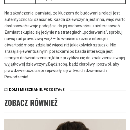
Na zakończenie, pamiętaj,‍ że kluczem do budowania relacji jest
autentyczność ‍i szacunek. ‌Każda dziewczyna ​jest inna, więc warto
dostosować⁢ swoje podejście do jej osobowości i ⁤zainteresowań.
Zamiast skupiać się ‍jedynie na⁢ strategiach „poderwania”, spróbuj
nawiązać prawdziwą więź – to właśnie‌ szczere intencje i
otwartość mogą zdziałać więcej niż jakiekolwiek sztuczki. ⁢Nie
⁤zrażaj się ewentualnymi porażkami,bo każda interakcja jest
cennym ‌doświadczeniem,które przybliża cię‍ do znalezienia swojej‍
wyjątkowej ‌dziewczyny.Bądź ⁤sobą, bądź cierpliwy i ​pozwól, aby
prawdziwe uczucia przejawiały się w twoich ​działaniach.
Powodzenia!
DOM I MIESZKANIE
,
POZOSTAŁE
ZOBACZ RÓWNIEŻ