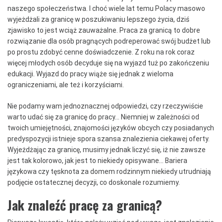
naszego społeczeństwa. I choć wiele lat temu Polacy masowo
wyjeżdżali za granicę w poszukiwaniu lepszego życia, dziś
zjawisko to jest wciąż zauważalne. Praca za granicą to dobre
rozwiązanie dla osób pragnących podreperować swój budżet lub
po prostu zdobyć cenne doświadczenie. Z roku na rok coraz
więcej młodych osób decyduje się na wyjazd tuż po zakończeniu
edukacji. Wyjazd do pracy wiąże się jednak z wieloma
ograniczeniami, ale też i korzyściami.
Nie podamy wam jednoznacznej odpowiedzi, czy rzeczywiście
warto udać się za granicę do pracy… Niemniej w zależności od
twoich umiejętności, znajomości języków obcych czy posiadanych
predyspozycji istnieje spora szansa znalezienia ciekawej oferty.
Wyjeżdżając za granicę, musimy jednak liczyć się, iż nie zawsze
jest tak kolorowo, jak jest to niekiedy opisywane… Bariera
językowa czy tęsknota za domem rodzinnym niekiedy utrudniają
podjęcie ostatecznej decyzji, co doskonale rozumiemy.
Jak znaleźć pracę za granicą?