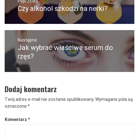
wpisu
Poprzedni
Czy alkohol szkodzi na nerki?
Poprzedni
wpis:
Następne
Jak wybrać właściwe serum do
Następny
post:
rzęs?
Dodaj komentarz
Twój adres e-mail nie zostanie opublikowany.
Wymagane pola są
oznaczone
*
Komentarz
*