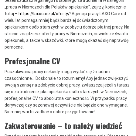
Jeżeli szukasz legalnego i stabilnego zatrudnienia w kategorii
„praca w Niemczech dla Polaków opiekunka”, zajrzyj koniecznie
tutaj –
https://laxocare.pl/oferty/
! Agencja pracy LAXO Care od
wielu lat pomaga mniej bądź bardziej doświadczonym
opiekunkom osób starszych w zdobyciu dobrze płatnej pracy. Na
stronie znajdziesz oferty pracy w Niemczech, nowinki ze świata
opiekunek, a także wskazówki, które mogą okazać się naprawdę
pomocne.
Profesjonalne CV
Poszukiwania pracy niekiedy mogą wydać się żmudne i
czasochłonne… Doskonale to rozumiemy! Aby jednak zwiększyć
swoją szansę na zdobycie dobrej pracy, zwłaszcza jeżeli starasz
się o zatrudnienie jako opiekunka osób starszych w Niemczech,
profesjonalne CV to absolutna konieczność. W przypadku pracy
dorywczej czy sezonowej oczywiście nie będzie ono wymagane.
Niemniej warto zadbać o dobre przygotowanie!
Zakwaterowanie – to należy wiedzieć