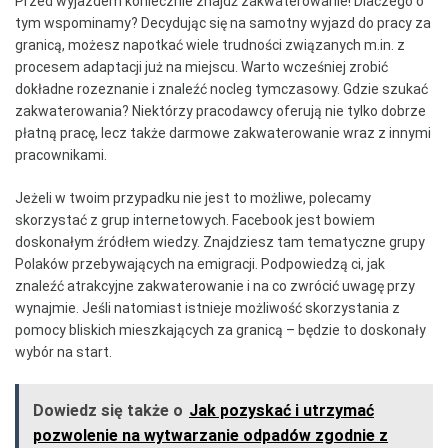
Przed wyjazdem koniecznie znajdź zakwaterowanie! Dlaczego o
tym wspominamy? Decydując się na samotny wyjazd do pracy za
granicą, możesz napotkać wiele trudności związanych m.in. z
procesem adaptacji już na miejscu. Warto wcześniej zrobić
dokładne rozeznanie i znaleźć nocleg tymczasowy. Gdzie szukać
zakwaterowania? Niektórzy pracodawcy oferują nie tylko dobrze
płatną pracę, lecz także darmowe zakwaterowanie wraz z innymi
pracownikami.
Jeżeli w twoim przypadku nie jest to możliwe, polecamy
skorzystać z grup internetowych. Facebook jest bowiem
doskonałym źródłem wiedzy. Znajdziesz tam tematyczne grupy
Polaków przebywających na emigracji. Podpowiedzą ci, jak
znaleźć atrakcyjne zakwaterowanie i na co zwrócić uwagę przy
wynajmie. Jeśli natomiast istnieje możliwość skorzystania z
pomocy bliskich mieszkających za granicą – będzie to doskonały
wybór na start.
Dowiedz się także o
Jak pozyskać i utrzymać
pozwolenie na wytwarzanie odpadów zgodnie z