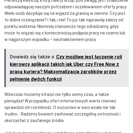
Pierwszą kwestią, którą należy wziąć pod uwagę, jest znalezienie
odpowiadającej naszym potrzebom i oczekiwaniom oferty pracy.
Wiele osób decyduje się na wyjazd za granicę w ciemno. Czy jest
to dobre rozwiązanie? I tak, i nie! To już tak naprawdę zależy od
punktu widzenia. Niemniej stanowczo tego odradzamy, gdyż
może to wiązać się z koniecznością podjęcia pracy na czarno lub
w najgorszym wypadku – nieznalezieniem pracy.
Dowiedz się także o
Czy możliwe jest łączenie roli
kierowcy aplikacji takich jak Uber czy Free Now z
pracą kuriera? Maksymalizacja zarobków przez
pełnienie dwóch funkcji
Wówczas możemy stracić nie tylko cenny czas, a także
pieniądze! W przypadku ofert internetowych warto również
sprawdzić ich rzetelność. O oszustwo w sieci wcale nie tak
trudno… Radzimy bowiem zachować szczególną ostrożność i
skorzystać z zaufanego źródła.