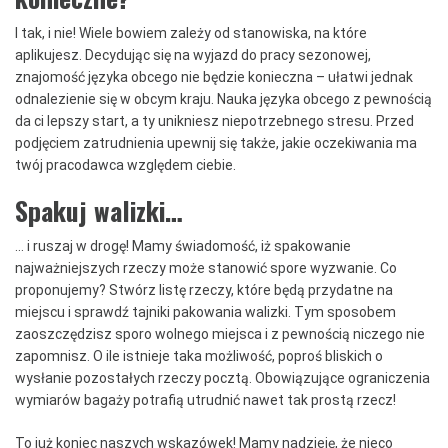
I tak, i nie! Wiele bowiem zależy od stanowiska, na które
aplikujesz. Decydując się na wyjazd do pracy sezonowej,
znajomość języka obcego nie będzie konieczna – ułatwi jednak
odnalezienie się w obcym kraju. Nauka języka obcego z pewnością
da ci lepszy start, a ty unikniesz niepotrzebnego stresu. Przed
podjęciem zatrudnienia upewnij się także, jakie oczekiwania ma
twój pracodawca względem ciebie.
Spakuj walizki…
… i ruszaj w drogę! Mamy świadomość, iż spakowanie
najważniejszych rzeczy może stanowić spore wyzwanie. Co
proponujemy? Stwórz listę rzeczy, które będą przydatne na
miejscu i sprawdź tajniki pakowania walizki. Tym sposobem
zaoszczędzisz sporo wolnego miejsca i z pewnością niczego nie
zapomnisz. O ile istnieje taka możliwość, poproś bliskich o
wysłanie pozostałych rzeczy pocztą. Obowiązujące ograniczenia
wymiarów bagaży potrafią utrudnić nawet tak prostą rzecz!
To już koniec naszych wskazówek! Mamy nadzieję, że nieco