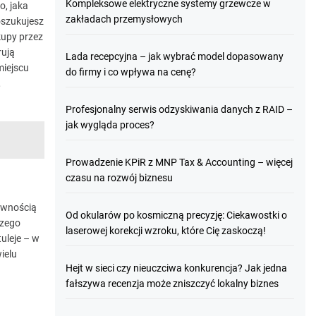
Kompleksowe elektryczne systemy grzewcze w
o, jaka
zakładach przemysłowych
poszukujesz
kupy przez
rują
Lada recepcyjna – jak wybrać model dopasowany
miejscu
do firmy i co wpływa na cenę?
,
Profesjonalny serwis odzyskiwania danych z RAID –
jak wygląda proces?
Prowadzenie KPiR z MNP Tax & Accounting – więcej
czasu na rozwój biznesu
pewnością
Od okularów po kosmiczną precyzję: Ciekawostki o
czego
laserowej korekcji wzroku, które Cię zaskoczą!
tuleje – w
ielu
Hejt w sieci czy nieuczciwa konkurencja? Jak jedna
fałszywa recenzja może zniszczyć lokalny biznes