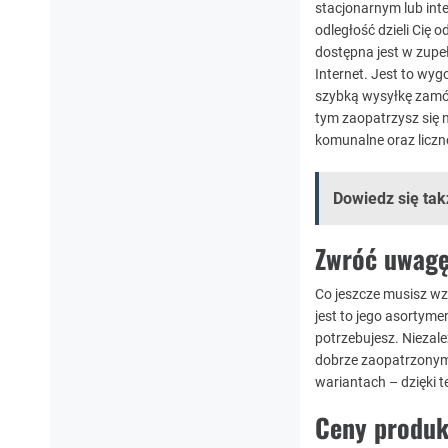
stacjonarnym lub inte
odległość dzieli Cię 
dostępna jest w zup
Internet. Jest to wyg
szybką wysyłkę zamó
tym zaopatrzysz się n
komunalne oraz liczn
Dowiedz się tak
Zwróć uwagę
Co jeszcze musisz wz
jest to jego asortyme
potrzebujesz. Niezale
dobrze zaopatrzonym 
wariantach – dzięki 
Ceny produk