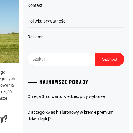
Kontakt
Polityka prywatności
Reklama
Szukaj:
ego –
ególnych
NAJNOWSZE PORADY
tkowania
część i
Omega 3: co warto wiedzieć przy wyborze
asze
Dlaczego kwas hialuronowy w kremie premium
ny?
działa lepiej?