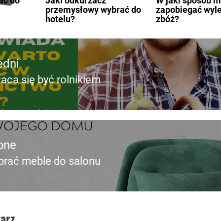
ać do
Jaki odkurzacz
W jaki sposób 
przemysłowy wybrać do
zapobiegać wyl
hotelu?
zbóż?
edni
aca się być rolnikiem
edni
pne
brać meble do salonu
pny
arz