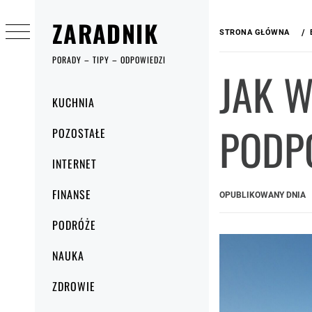
Przejdź
ZARADNIK
do
STRONA GŁÓWNA
treści
PORADY – TIPY – ODPOWIEDZI
JAK W
Menu
KUCHNIA
główne
PODP
POZOSTAŁE
INTERNET
FINANSE
OPUBLIKOWANY DNIA
PODRÓŻE
NAUKA
ZDROWIE