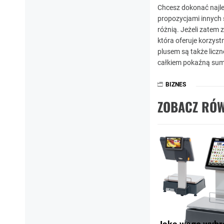
Chcesz dokonać najle
propozycjami innych 
różnią. Jeżeli zatem 
która oferuje korzys
plusem są także liczn
całkiem pokaźną sumk
BIZNES
ZOBACZ RÓW