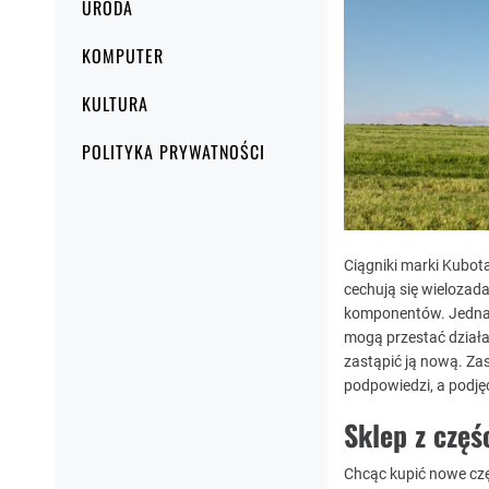
URODA
KOMPUTER
KULTURA
POLITYKA PRYWATNOŚCI
Ciągniki marki Kubot
cechują się wieloza
komponentów. Jednak,
mogą przestać działa
zastąpić ją nową. Za
podpowiedzi, a podjęc
Sklep z częś
Chcąc kupić nowe czę