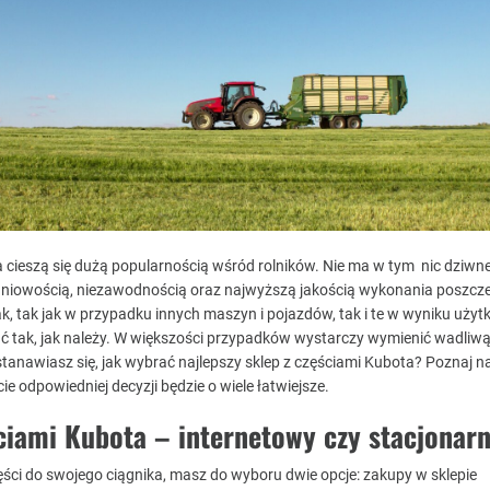
a cieszą się dużą popularnością wśród rolników. Nie ma w tym nic dziwn
daniowością, niezawodnością oraz najwyższą jakością wykonania poszcz
 tak jak w przypadku innych maszyn i pojazdów, tak i te w wyniku uży
ć tak, jak należy. W większości przypadków wystarczy wymienić wadliwą 
stanawiasz się, jak wybrać najlepszy sklep z częściami Kubota? Poznaj n
ie odpowiedniej decyzji będzie o wiele łatwiejsze.
ciami Kubota – internetowy czy stacjonar
ści do swojego ciągnika, masz do wyboru dwie opcje: zakupy w sklepie