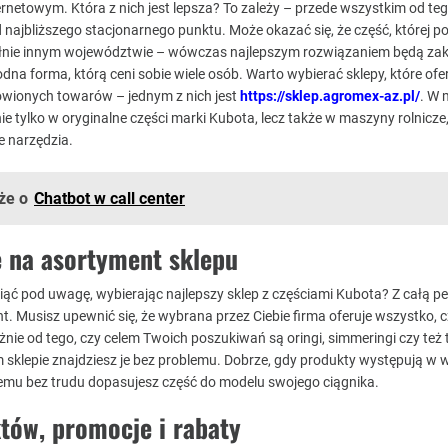
rnetowym. Która z nich jest lepsza? To zależy – przede wszystkim od teg
od najbliższego stacjonarnego punktu. Może okazać się, że część, której 
ełnie innym województwie – wówczas najlepszym rozwiązaniem będą za
odna forma, którą ceni sobie wiele osób. Warto wybierać sklepy, które ofe
wionych towarów – jednym z nich jest
https://sklep.agromex-az.pl/
. W 
ie tylko w oryginalne części marki Kubota, lecz także w maszyny rolnicze
e narzędzia.
że o
Chatbot w call center
 na asortyment sklepu
iąć pod uwagę, wybierając najlepszy sklep z częściami Kubota? Z całą 
nt. Musisz upewnić się, że wybrana przez Ciebie firma oferuje wszystko, 
żnie od tego, czy celem Twoich poszukiwań są oringi, simmeringi czy też 
sklepie znajdziesz je bez problemu. Dobrze, gdy produkty występują w w
temu bez trudu dopasujesz część do modelu swojego ciągnika.
tów, promocje i rabaty