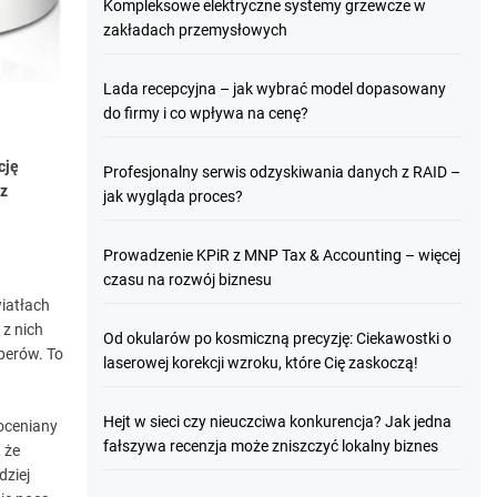
Kompleksowe elektryczne systemy grzewcze w
zakładach przemysłowych
Lada recepcyjna – jak wybrać model dopasowany
do firmy i co wpływa na cenę?
cję
Profesjonalny serwis odzyskiwania danych z RAID –
sz
jak wygląda proces?
Prowadzenie KPiR z MNP Tax & Accounting – więcej
czasu na rozwój biznesu
iatłach
 z nich
Od okularów po kosmiczną precyzję: Ciekawostki o
perów. To
laserowej korekcji wzroku, które Cię zaskoczą!
Hejt w sieci czy nieuczciwa konkurencja? Jak jedna
doceniany
fałszywa recenzja może zniszczyć lokalny biznes
 że
dziej