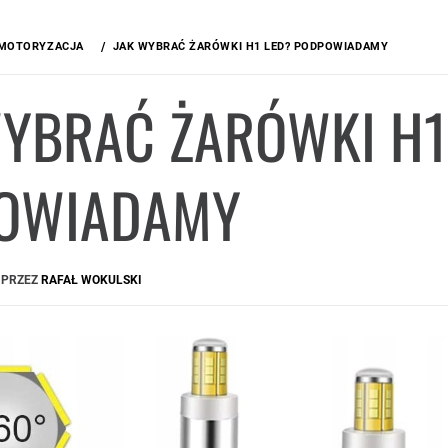
MOTORYZACJA
JAK WYBRAĆ ŻARÓWKI H1 LED? PODPOWIADAMY
WYBRAĆ ŻARÓWKI H1
OWIADAMY
PRZEZ
RAFAŁ WOKULSKI