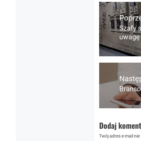
Nawigacja
wpisu
Poprz
Szafy 
Poprz
uwagę 
wpis:
Nastę
Branso
Nastę
post:
Dodaj koment
Twój adres e-mail nie