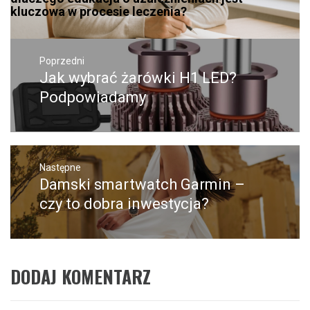
kluczowa w procesie leczenia?
Nawigacja
wpisu
Poprzedni
Jak wybrać żarówki H1 LED?
Poprzedni
wpis:
Podpowiadamy
Następne
Damski smartwatch Garmin –
Następny
post:
czy to dobra inwestycja?
DODAJ KOMENTARZ