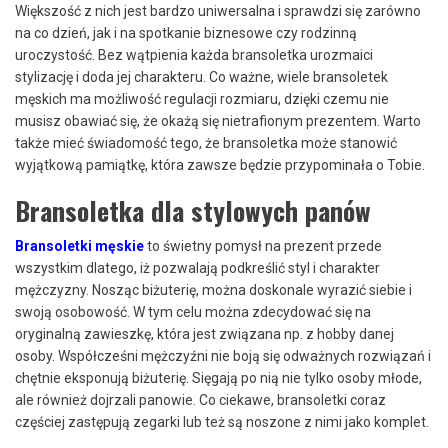
Większość z nich jest bardzo uniwersalna i sprawdzi się zarówno
na co dzień, jak i na spotkanie biznesowe czy rodzinną
uroczystość. Bez wątpienia każda bransoletka urozmaici
stylizację i doda jej charakteru. Co ważne, wiele bransoletek
męskich ma możliwość regulacji rozmiaru, dzięki czemu nie
musisz obawiać się, że okażą się nietrafionym prezentem. Warto
także mieć świadomość tego, że bransoletka może stanowić
wyjątkową pamiątkę, która zawsze będzie przypominała o Tobie.
Bransoletka dla stylowych panów
Bransoletki męskie
to świetny pomysł na prezent przede
wszystkim dlatego, iż pozwalają podkreślić styl i charakter
mężczyzny. Nosząc biżuterię, można doskonale wyrazić siebie i
swoją osobowość. W tym celu można zdecydować się na
oryginalną zawieszkę, która jest związana np. z hobby danej
osoby. Współcześni mężczyźni nie boją się odważnych rozwiązań i
chętnie eksponują biżuterię. Sięgają po nią nie tylko osoby młode,
ale również dojrzali panowie. Co ciekawe, bransoletki coraz
częściej zastępują zegarki lub też są noszone z nimi jako komplet.