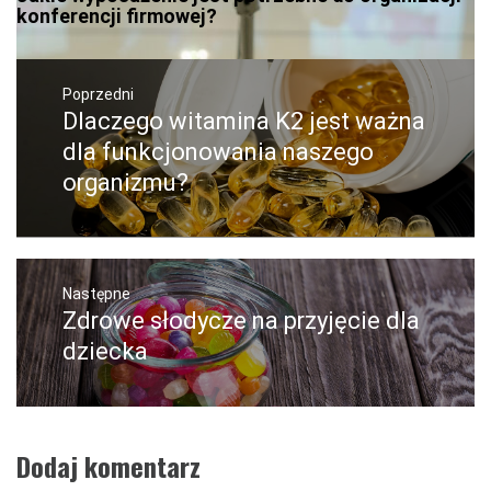
konferencji firmowej?
Nawigacja
wpisu
Poprzedni
Dlaczego witamina K2 jest ważna
Poprzedni
wpis:
dla funkcjonowania naszego
organizmu?
Następne
Zdrowe słodycze na przyjęcie dla
Następny
post:
dziecka
Dodaj komentarz