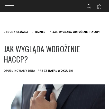
Przejdź
do
STRONA GŁÓWNA
BIZNES
JAK WYGLĄDA WDROŻENIE HACCP?
treści
JAK WYGLĄDA WDROŻENIE
HACCP?
OPUBLIKOWANY DNIA
PRZEZ
RAFAŁ WOKULSKI