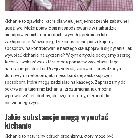
Kichanie​ to zjawisko,‌ które dla wielu​ jest ​jednocześnie zabawne i
uciążliwe. Może pojawić się⁤ niespodziewanie w najbardziej
⁤nieodpowiednich momentach, wywołując śmiech⁢ lub
zakłopotanie. W świecie,gdzie nieustannie poszukujemy
sposobów na kontrolowanie naszego ciała,pojawia się pytanie: jak
wywołać kichanie na życzenie? W tym artykule odkryjemy szereg
technik i wskazówek,które mogą pomóc⁢ w ‌wywołaniu⁢ tego
⁤naturalnego⁢ odruchu. Przyjrzymy się zarówno sprawdzonym
domowym metodom, jak i ⁤nieco bardziej‍ zaskakującym
sposobom, ⁢które mogą zadziałać na ‌każdego. Zapraszamy‌ do
odkrywania tajemnic kichania ⁣i zrozumienia, jak można⁢
wprowadzić ten drobny,‌ ale często⁢ istotny, element do⁤
codziennego życia.
Jakie substancje mogą wywołać
kichanie
Kichanie to naturalny odruch organizmu, który może być