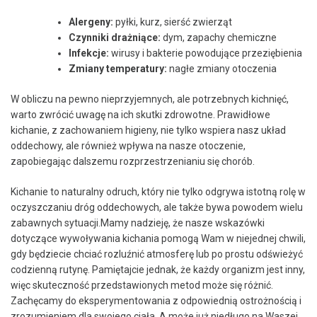
Alergeny:
pyłki, kurz, ‍sierść zwierząt
Czynniki drażniące:
dym, zapachy chemiczne
Infekcje:
wirusy‌ i bakterie powodujące przeziębienia
Zmiany ⁣temperatury:
nagłe zmiany otoczenia
W obliczu na‍ pewno nieprzyjemnych,‍ ale potrzebnych⁤ kichnięć,
warto zwrócić uwagę‌ na‍ ich ​skutki zdrowotne. Prawidłowe
kichanie, z zachowaniem higieny, nie ​tylko wspiera nasz układ
‍oddechowy, ale‌ również wpływa ‌na nasze otoczenie,
zapobiegając ⁤dalszemu rozprzestrzenianiu się chorób.
Kichanie to naturalny odruch, który nie tylko‍ odgrywa ​istotną‍ rolę ‍w
oczyszczaniu‍ dróg oddechowych, ale także bywa powodem wielu
zabawnych sytuacji.Mamy⁤ nadzieję, ‍że nasze wskazówki
dotyczące ⁤wywoływania kichania⁤ pomogą Wam ⁢w niejednej chwili,⁣
gdy będziecie chciać rozluźnić atmosferę lub po prostu ⁤odświeżyć
codzienną ⁢rutynę. Pamiętajcie⁢ jednak, że⁢ każdy organizm jest inny,
więc skuteczność przedstawionych metod może się różnić.
Zachęcamy do eksperymentowania z odpowiednią ostrożnością i
‌zrozumieniem dla swojego ⁤ciała.‌ A ⁤może już niedługo na Waszej‍