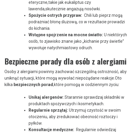
eteryczne,takie jak eukaliptus czy
lawenda,skutecznie angażują nosówki.
Spożycie ostrych przypraw:
⁤ Chili lub pieprz​ mogą‌
podrażniać ⁢błonę ⁤śluzową, co⁢ w rezultacie‍ prowadzi
do kichania.
Wstępne spojrzenie‍ na mocne światło:
U⁢ niektórych
osób, to zjawisko znane jako „kichanie przy świetle”
wywołuje natychmiastowy odruch.
Bezpieczne porady ⁤dla osób ​z ‍alergiami
Osoby‍ z alergiami powinny zachować szczególną ostrożność, aby
uniknąć sytuacji, które mogą ‍wywołać⁤ niepożądane reakcje.Oto
kilka⁢
bezpiecznych porad
,które pomogą w codziennym życiu:
Unikaj alergenów:
Starannie sprawdzaj​ składniki w
produktach spożywczych ​i⁢ kosmetykach.
Regularnie sprzątaj:
Utrzymuj czystość w swoim
otoczeniu, aby zredukować‌ obecność roztoczy i
pyłków.
Konsultacje medyczne:
‍ Regularnie odwiedzaj