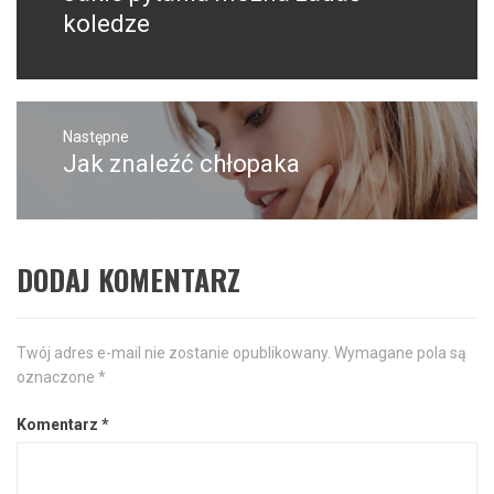
wpis:
koledze
Następne
Jak znaleźć chłopaka
Następny
post:
DODAJ KOMENTARZ
Twój adres e-mail nie zostanie opublikowany.
Wymagane pola są
oznaczone
*
Komentarz
*