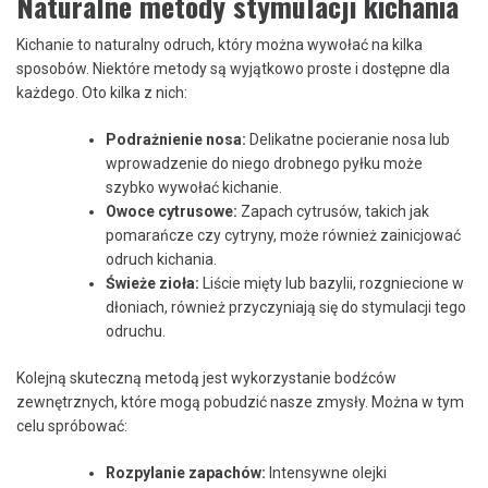
Naturalne⁤ metody stymulacji kichania
Kichanie to‍ naturalny ⁤odruch, który ⁤można wywołać​ na kilka
sposobów.​ Niektóre⁤ metody są wyjątkowo proste i dostępne dla
każdego. Oto kilka ⁣z nich:
Podrażnienie‌ nosa:
Delikatne pocieranie nosa lub
wprowadzenie⁣ do niego drobnego pyłku może
szybko wywołać kichanie.
Owoce cytrusowe:
Zapach cytrusów, takich jak
pomarańcze czy cytryny,‌ może również zainicjować
odruch kichania.
Świeże ⁢zioła:
Liście mięty lub​ bazylii, rozgniecione w
dłoniach, również ‍przyczyniają się do stymulacji tego
‌odruchu.
Kolejną ⁣skuteczną ‌metodą jest wykorzystanie bodźców
zewnętrznych, które mogą ⁤pobudzić nasze zmysły.⁢ Można ⁢w tym
celu spróbować:
Rozpylanie⁤ zapachów:
‍Intensywne olejki