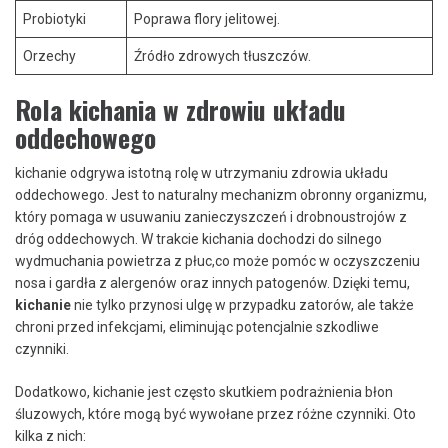
Probiotyki
Poprawa flory jelitowej.
Orzechy
Źródło zdrowych tłuszczów.
Rola kichania ‍w zdrowiu układu
oddechowego
kichanie odgrywa istotną rolę ⁤w⁢ utrzymaniu ‍zdrowia ⁤układu⁤
oddechowego. Jest to naturalny mechanizm obronny ‍organizmu,
który pomaga w usuwaniu zanieczyszczeń i ​drobnoustrojów z
dróg⁢ oddechowych. W trakcie kichania dochodzi do silnego ​
wydmuchania ⁣powietrza z płuc,co może​ pomóc ⁢w oczyszczeniu
nosa​ i ‍gardła z alergenów ​oraz‍ innych patogenów.​ Dzięki temu,
kichanie
nie‌ tylko przynosi ulgę w przypadku ​zatorów, ale także
chroni przed infekcjami, eliminując potencjalnie szkodliwe
czynniki.
Dodatkowo, kichanie jest często skutkiem‌ podrażnienia ‍błon
śluzowych, które mogą być wywołane przez⁣ różne czynniki.⁤ Oto
kilka⁤ z nich: