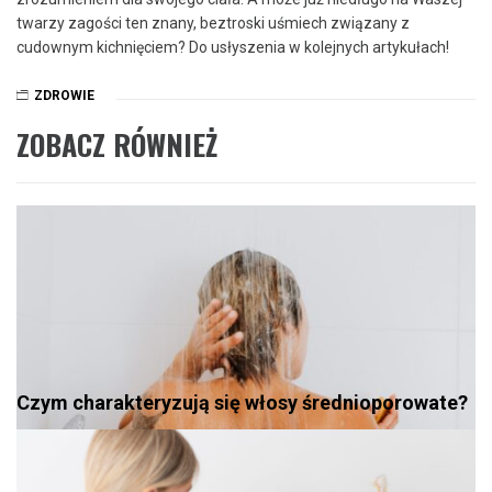
twarzy zagości ten znany, ‍beztroski uśmiech związany z
cudownym kichnięciem? Do usłyszenia​ w kolejnych‍ artykułach!
ZDROWIE
ZOBACZ RÓWNIEŻ
Czym charakteryzują się włosy średnioporowate?