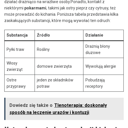
działać drażniąco ‌na‍ wrażliwe osoby.Ponadto,​ kontakt‍ z
niektórymi‌
pokarmami
, takimi‌ jak ostry pieprz czy cytrusy, też⁢
może prowadzić ⁤do kichania. Poniższa ⁢tabela ⁢przedstawia​ kilka
zaskakujących substancji, które ⁢mogą wywołać ten odruch:
Substancja
Źródło
Działanie
Drażnią błony
Pyłki⁤ traw
Rośliny
śluzowe
Włosy
domowe zwierzęta
Wywołują alergie
zwierząt
Ostre
jeden⁢ ze składników
Pobudzają
przyprawy
potraw
receptory
Dowiedz się także o
Tlenoterapia: doskonały
sposób na leczenie urazów i kontuzji