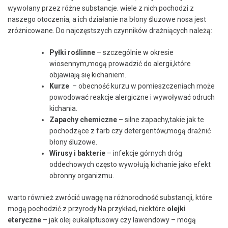
wywołany ‌przez różne substancje. wiele z nich pochodzi⁢ z‌
naszego‍ otoczenia,⁢ a ich działanie⁣ na błony śluzowe nosa jest
zróżnicowane. Do najczęstszych czynników drażniących należą:
Pyłki ⁢roślinne
– szczególnie ‌w ⁤okresie
wiosennym,mogą prowadzić do ‍alergii,które​
objawiają się kichaniem.
Kurze
‌ –⁢ obecność kurzu⁣ w ⁢pomieszczeniach może
powodować reakcje alergiczne i wywoływać odruch
kichania.
Zapachy chemiczne
– silne zapachy,takie ⁤jak te
⁤pochodzące ⁢z farb czy detergentów,mogą drażnić
błony śluzowe.
Wirusy i bakterie
–⁢ infekcje ​górnych dróg
oddechowych często wywołują kichanie⁤ jako efekt
obronny organizmu.
warto ​również zwrócić⁤ uwagę na różnorodność substancji, które ​
mogą pochodzić ‌z⁢ przyrody.Na przykład, niektóre
olejki‍
eteryczne
–⁢ jak‌ olej ‌eukaliptusowy czy lawendowy – mogą⁢