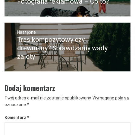
Fotografia reklamowa – Co to?
Poprzedni
wpis:
Następne
Tras kompozytowy czy
Następny
post:
drewniany? Sprawdzamy wady i
zalety
Dodaj komentarz
Twój adres e-mail nie zostanie opublikowany.
Wymagane pola są
oznaczone
*
Komentarz
*