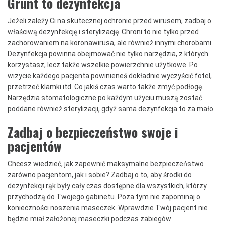
Grunt to dezynfekcja
Jeżeli zależy Ci na skutecznej ochronie przed wirusem, zadbaj o
właściwą dezynfekcję i sterylizację. Chroni to nie tylko przed
zachorowaniem na koronawirusa, ale również innymi chorobami.
Dezynfekcja powinna obejmować nie tylko narzędzia, z których
korzystasz, lecz także wszelkie powierzchnie użytkowe. Po
wizycie każdego pacjenta powinieneś dokładnie wyczyścić fotel,
przetrzeć klamki itd. Co jakiś czas warto także zmyć podłogę.
Narzędzia stomatologiczne po każdym użyciu muszą zostać
poddane również sterylizacji, gdyż sama dezynfekcja to za mało.
Zadbaj o bezpieczeństwo swoje i
pacjentów
Chcesz wiedzieć, jak zapewnić maksymalne bezpieczeństwo
zarówno pacjentom, jak i sobie? Zadbaj o to, aby środki do
dezynfekcji rąk były cały czas dostępne dla wszystkich, którzy
przychodzą do Twojego gabinetu. Poza tym nie zapominaj o
konieczności noszenia maseczek. Wprawdzie Twój pacjent nie
będzie miał założonej maseczki podczas zabiegów