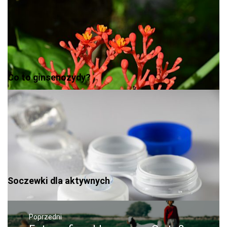
Co to ginsenozydy?
Soczewki dla aktywnych
Nawigacja
wpisu
Poprzedni