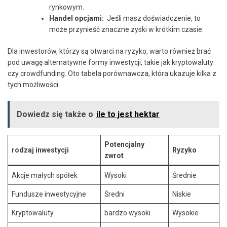
rynkowym.
Handel⁣ opcjami:
⁣ Jeśli masz doświadczenie, to
może przynieść znaczne zyski w krótkim czasie.
Dla ⁢inwestorów, ⁣którzy są otwarci ⁢na ryzyko, warto również brać
pod uwagę alternatywne formy inwestycji, takie⁤ jak ⁢kryptowaluty
czy⁣ crowdfunding. Oto tabela porównawcza, ​która ⁣ukazuje ⁤kilka z
tych możliwości:
Dowiedz się także o
ile to jest hektar
Potencjalny
rodzaj inwestycji
Ryzyko
zwrot
Akcje małych spółek
Wysoki
Średnie
Fundusze inwestycyjne
Średni
Niskie
Kryptowaluty
bardzo wysoki
Wysokie