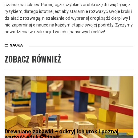
szanse na sukces. Pamiętaj,że szybkie zarobki często ⁣wiążą ‍się z
ryzykiem,dlatego ⁣istotne jest,aby starannie rozważyć⁢ swoje kroki‍ i
‍działać z rozwagą. niezależnie od wybranej drogi,bądź cierpliwy‌ i
nie zapominaj o nauce na każdym etapie swojej⁤ podróży. Życzymy
powodzenia w realizacji Twoich finansowych celów!
NAUKA
ZOBACZ RÓWNIEŻ
Drewniane zabawki – odkryj ich urok i poznaj
wartość edukacyjną