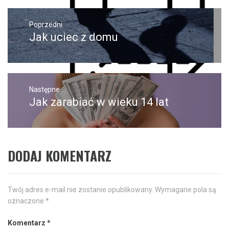
Nawigacja
wpisu
Poprzedni
Jak uciec z domu
Poprzedni
wpis:
Następne
Jak zarabiać w wieku 14 lat
Następny
post:
DODAJ KOMENTARZ
Twój adres e-mail nie zostanie opublikowany.
Wymagane pola są
oznaczone
*
Komentarz
*