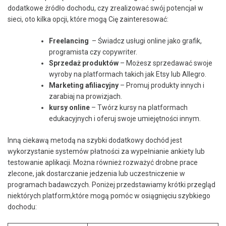
dodatkowe źródło dochodu,‌ czy zrealizować swój potencjał ​w
sieci, oto kilka opcji, ‍które mogą Cię​ zainteresować:
Freelancing
​ – Świadcz usługi ⁢online⁤ jako grafik,‍
programista czy copywriter.
Sprzedaż produktów
–​ Możesz sprzedawać swoje
wyroby⁤ na platformach takich jak Etsy lub Allegro.
Marketing afiliacyjny
– Promuj ⁢produkty ‌innych i
zarabiaj na prowizjach.
kursy online
⁤– Twórz kursy ⁢na⁢ platformach
edukacyjnych i oferuj swoje umiejętności innym.
Inną ⁤ciekawą metodą na szybki dodatkowy dochód jest
wykorzystanie systemów płatności za wypełnianie ankiety lub
testowanie aplikacji. Można również rozważyć drobne prace
zlecone, jak dostarczanie jedzenia ⁢lub uczestniczenie w
programach badawczych. Poniżej przedstawiamy krótki przegląd
niektórych platform,które mogą⁤ pomóc⁤ w osiągnięciu ‌szybkiego
dochodu: