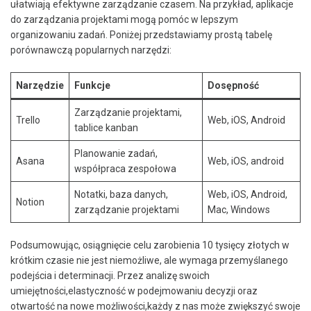
ułatwiają efektywne ‍zarządzanie czasem. Na ​przykład, ‌aplikacje
do zarządzania projektami mogą pomóc w lepszym
organizowaniu zadań. Poniżej ⁣przedstawiamy​ prostą tabelę
‌porównawczą popularnych ⁢narzędzi:
Narzędzie
Funkcje
Dosępność
Zarządzanie projektami,
Trello
Web, iOS, Android
⁢tablice kanban
Planowanie zadań,
Asana
Web, iOS, android
współpraca ⁤zespołowa
Notatki,⁣ baza danych,
Web, iOS, Android,
Notion
zarządzanie projektami
Mac, Windows
Podsumowując, osiągnięcie celu ‌zarobienia⁣ 10 tysięcy złotych w
krótkim ⁢czasie nie jest niemożliwe, ale wymaga przemyślanego
podejścia i determinacji. Przez analizę swoich
umiejętności,elastyczność w podejmowaniu decyzji oraz
otwartość na nowe możliwości,każdy z nas może⁤ zwiększyć swoje