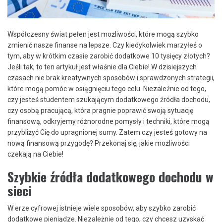
Współczesny świat‍ pełen jest‌ możliwości, które ‍mogą szybko⁤
zmienić nasze finanse na lepsze.⁢ Czy ‍kiedykolwiek marzyłeś o
tym, aby w​ krótkim czasie zarobić dodatkowe 10 tysięcy złotych?
Jeśli tak, to ten artykuł jest właśnie dla Ciebie! W dzisiejszych
czasach nie brak kreatywnych sposobów i sprawdzonych strategii,
które mogą pomóc w osiągnięciu tego celu. Niezależnie od tego,
czy jesteś studentem szukającym dodatkowego źródła dochodu,
czy osobą pracującą, która pragnie poprawić⁤ swoją sytuację ​
finansową, odkryjemy różnorodne pomysły i techniki,‌ które mogą
przybliżyć Cię do upragnionej ⁣sumy.⁣ Zatem czy jesteś gotowy na
nową finansową przygodę? Przekonaj się, jakie możliwości
czekają ​na Ciebie!
Szybkie źródła dodatkowego​ dochodu w
sieci
W erze cyfrowej istnieje wiele sposobów, aby szybko​ zarobić
dodatkowe ‍pieniądze. Niezależnie od ​tego, czy chcesz uzyskać