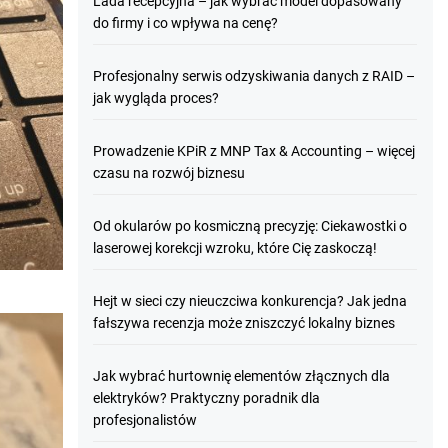
Lada recepcyjna – jak wybrać model dopasowany
do firmy i co wpływa na cenę?
Profesjonalny serwis odzyskiwania danych z RAID –
jak wygląda proces?
Prowadzenie KPiR z MNP Tax & Accounting – więcej
czasu na rozwój biznesu
Od okularów po kosmiczną precyzję: Ciekawostki o
laserowej korekcji wzroku, które Cię zaskoczą!
Hejt w sieci czy nieuczciwa konkurencja? Jak jedna
fałszywa recenzja może zniszczyć lokalny biznes
Jak wybrać hurtownię elementów złącznych dla
elektryków? Praktyczny poradnik dla
profesjonalistów