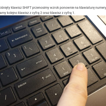
ciśnięty klawisz SHIFT przenosimy wzrok ponownie na klawiaturę numer
amy kolejno klawisz z cyfrą 2 oraz klawisz z cyfrą 1.