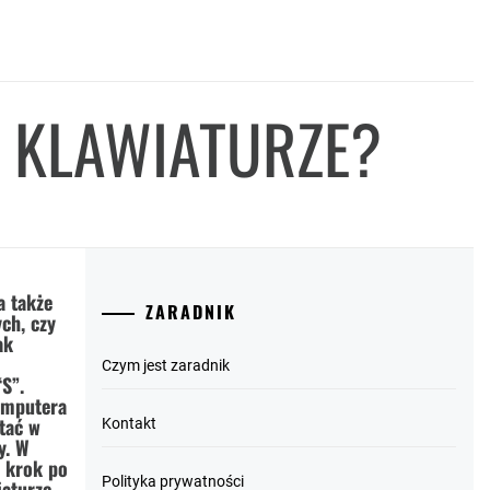
A KLAWIATURZE?
 także
ZARADNIK
ch, czy
ak
Czym jest zaradnik
S”.
omputera
tać w
Kontakt
y. W
 krok po
Polityka prywatności
iaturze