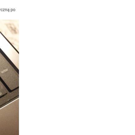
yczną po