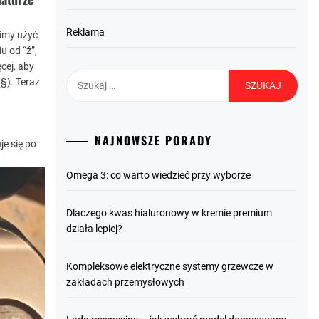
Reklama
simy użyć
u od “ź”,
cej, aby
Szukaj:
§). Teraz
NAJNOWSZE PORADY
e się po
Omega 3: co warto wiedzieć przy wyborze
Dlaczego kwas hialuronowy w kremie premium
działa lepiej?
Kompleksowe elektryczne systemy grzewcze w
zakładach przemysłowych