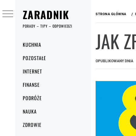
Przejdź
ZARADNIK
do
STRONA GŁÓWNA
treści
PORADY – TIPY – ODPOWIEDZI
JAK Z
Menu
KUCHNIA
główne
POZOSTAŁE
OPUBLIKOWANY DNIA
INTERNET
FINANSE
PODRÓŻE
NAUKA
ZDROWIE