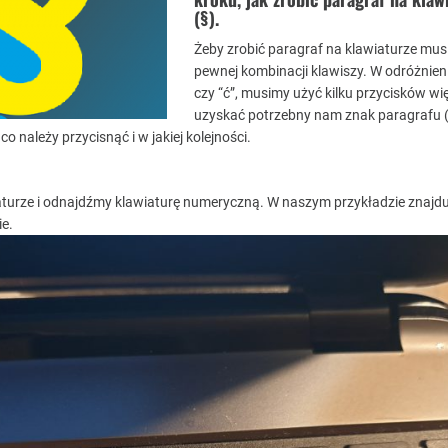
(§).
Żeby zrobić paragraf na klawiaturze mu
pewnej kombinacji klawiszy. W odróżnieni
czy “ć”, musimy użyć kilku przycisków wię
uzyskać potrzebny nam znak paragrafu (
co należy przycisnąć i w jakiej kolejności.
iaturze i odnajdźmy klawiaturę numeryczną. W naszym przykładzie znajduj
ie.