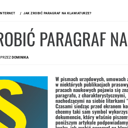
INTERNET
JAK ZROBIĆ PARAGRAF NA KLAWIATURZE?
ROBIĆ PARAGRAF N
PRZEZ
DOMINIKA
W pismach urzędowych, umowach a
w niektórych publikacjach prasowy
pracach naukowych pojawia się zn
paragrafu, z charakterystycznymi,
nachodzącymi na siebie literkami “
Czasami siedząc przed ekranem k
chcemy taki sam symbol wykorzys
dokumencie, który właśnie piszem
poniższym artykule podpowiadamy
kroku, jak zrobić paragraf na klaw