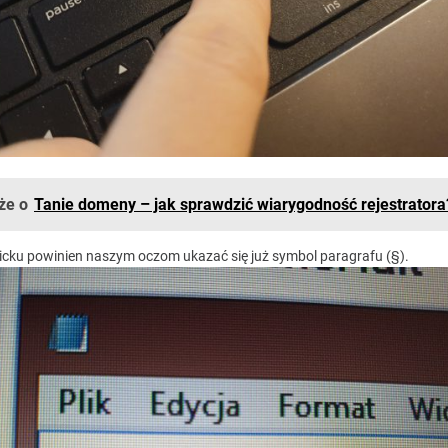
że o
Tanie domeny – jak sprawdzić wiarygodność rejestratora
icku powinien naszym oczom ukazać się już symbol paragrafu (§).