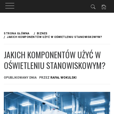
Przejdź
do
STRONA GŁÓWNA
BIZNES
treści
JAKICH KOMPONENTÓW UŻYĆ W OŚWIETLENIU STANOWISKOWYM?
JAKICH KOMPONENTÓW UŻYĆ W
OŚWIETLENIU STANOWISKOWYM?
OPUBLIKOWANY DNIA
PRZEZ
RAFAŁ WOKULSKI