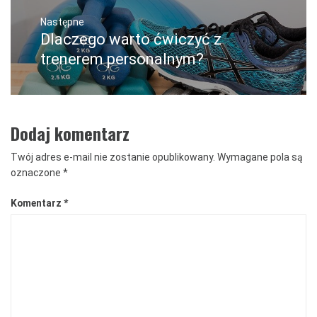
Następne
Dlaczego warto ćwiczyć z
Następny
post:
trenerem personalnym?
Dodaj komentarz
Twój adres e-mail nie zostanie opublikowany.
Wymagane pola są
oznaczone
*
Komentarz
*