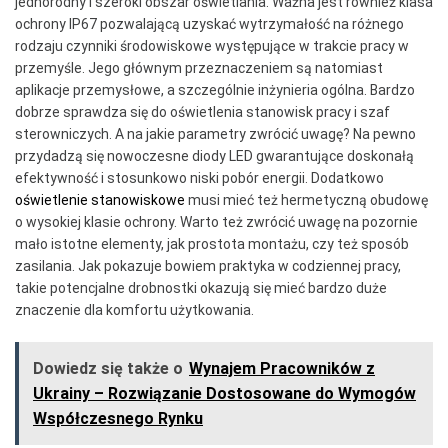
jednorodny i szeroki obszar oświetlania. Ważna jest również klasa
ochrony IP67 pozwalającą uzyskać wytrzymałość na różnego
rodzaju czynniki środowiskowe występujące w trakcie pracy w
przemyśle. Jego głównym przeznaczeniem są natomiast
aplikacje przemysłowe, a szczególnie inżynieria ogólna. Bardzo
dobrze sprawdza się do oświetlenia stanowisk pracy i szaf
sterowniczych. A na jakie parametry zwrócić uwagę? Na pewno
przydadzą się nowoczesne diody LED gwarantujące doskonałą
efektywność i stosunkowo niski pobór energii. Dodatkowo
oświetlenie stanowiskowe
musi mieć też hermetyczną obudowę
o wysokiej klasie ochrony. Warto też zwrócić uwagę na pozornie
mało istotne elementy, jak prostota montażu, czy też sposób
zasilania. Jak pokazuje bowiem praktyka w codziennej pracy,
takie potencjalne drobnostki okazują się mieć bardzo duże
znaczenie dla komfortu użytkowania.
Dowiedz się także o
Wynajem Pracowników z
Ukrainy – Rozwiązanie Dostosowane do Wymogów
Współczesnego Rynku