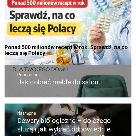
Ponad 500 milionów recept w rok. Sprawdź, na co
leczą się Polacy
Nawigacja
wpisu
Poprzedni
Jak dobrać meble do salonu
Poprzedni
wpis:
Następne
Dewary biologiczne – do czego
Następny
post:
służą i jak wybrać odpowiednie