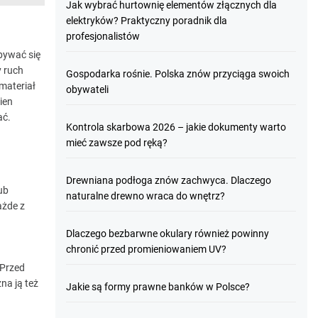
Jak wybrać hurtownię elementów złącznych dla
elektryków? Praktyczny poradnik dla
profesjonalistów
bywać się
y ruch
Gospodarka rośnie. Polska znów przyciąga swoich
materiał
obywateli
ien
ać.
Kontrola skarbowa 2026 – jakie dokumenty warto
mieć zawsze pod ręką?
Drewniana podłoga znów zachwyca. Dlaczego
ub
naturalne drewno wraca do wnętrz?
ażde z
Dlaczego bezbarwne okulary również powinny
chronić przed promieniowaniem UV?
 Przed
na ją też
Jakie są formy prawne banków w Polsce?