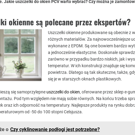
e. Jakie uszczelki do okien PCV warto wybrać? Czy można je zamonto
lki okienne są polecane przez ekspertów?
Uszczelki okienne produkowane są obecnie z w
różnych materiałów. Za najnowocześniejsze u
wykonane z EPDM. Są one bowiem bardzo wyt
a jednocześnie elastyczne. Doskonale sprawdz
zarówno w przypadku bardzo niskich, jak i wy
temperatur. W ich konstrukcji znajduje się kom
powietrza. Dlatego są tak skuteczne, także, g
się je w starszych oknach plastikowych.
cieszą się samoprzylepne
uszczelki do okien
, oferowane przez sklep e-gu
tażu. Pod tym względem nie mają sobie równych. Na końcu trzeba spr
lek oraz ich odporność na temperatury. Najlepsze produkty na rynku dobr
peraturowym od -50 do 100 stopni Celsjusza.
że o
Czy cyklinowanie podłogi jest potrzebne?