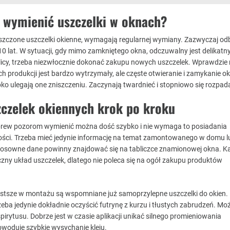
a wymienić uszczelki w oknach?
szczone uszczelki okienne, wymagają regularnej wymiany. Zazwyczaj od
0 lat. W sytuacji, gdy mimo zamkniętego okna, odczuwalny jest delikatn
licy, trzeba niezwłocznie dokonać zakupu nowych uszczelek. Wprawdzie 
 produkcji jest bardzo wytrzymały, ale częste otwieranie i zamykanie ok
bko ulegają one zniszczeniu. Zaczynają twardnieć i stopniowo się rozpad
czelek okiennych krok po kroku
wbrew pozorom wymienić można dość szybko i nie wymaga to posiadania
ości. Trzeba mieć jedynie informację na temat zamontowanego w domu l
Stosowne dane powinny znajdować się na tabliczce znamionowej okna. K
czny układ uszczelek, dlatego nie poleca się na ogół zakupu produktów
stsze w montażu są wspomniane już samoprzylepne uszczelki do okien.
eba jedynie dokładnie oczyścić futrynę z kurzu i tłustych zabrudzeń. Moż
irytusu. Dobrze jest w czasie aplikacji unikać silnego promieniowania
owoduje szybkie wysychanie kleju.