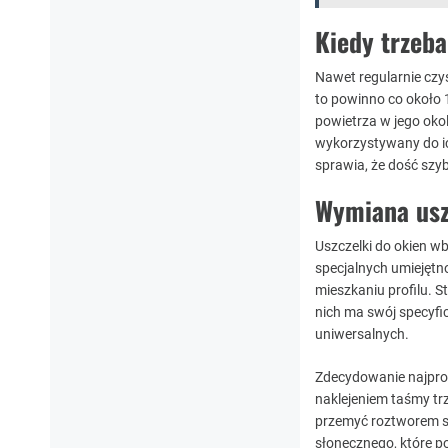
Kiedy trzeb
Nawet regularnie czy
to powinno co około 1
powietrza w jego oko
wykorzystywany do ich
sprawia, że dość szy
Wymiana usz
Uszczelki do okien 
specjalnych umiejętn
mieszkaniu profilu. 
nich ma swój specyfi
uniwersalnych.
Zdecydowanie najpro
naklejeniem taśmy trz
przemyć roztworem sp
słonecznego, które p