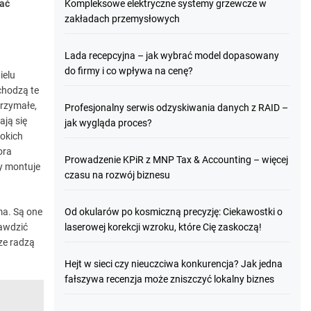
wać
Kompleksowe elektryczne systemy grzewcze w
zakładach przemysłowych
Lada recepcyjna – jak wybrać model dopasowany
do firmy i co wpływa na cenę?
ielu
chodzą te
rzymałe,
Profesjonalny serwis odzyskiwania danych z RAID –
ają się
jak wygląda proces?
sokich
ora
Prowadzenie KPiR z MNP Tax & Accounting – więcej
dy montuje
czasu na rozwój biznesu
ma. Są one
Od okularów po kosmiczną precyzję: Ciekawostki o
awdzić
laserowej korekcji wzroku, które Cię zaskoczą!
ze radzą
Hejt w sieci czy nieuczciwa konkurencja? Jak jedna
fałszywa recenzja może zniszczyć lokalny biznes