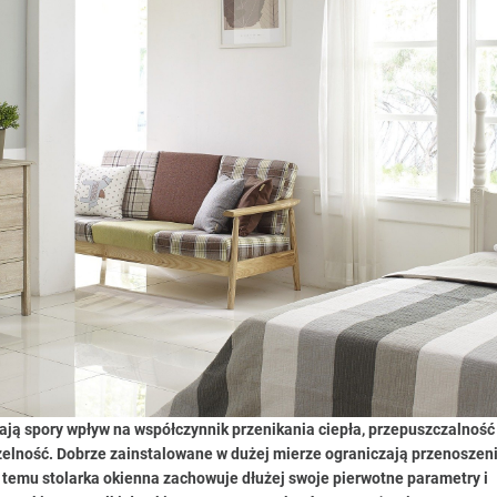
ają spory wpływ na współczynnik przenikania ciepła, przepuszczalność
zelność. Dobrze zainstalowane w dużej mierze ograniczają przenoszen
 temu stolarka okienna zachowuje dłużej swoje pierwotne parametry i