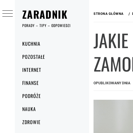
Przejdź
ZARADNIK
do
STRONA GŁÓWNA
treści
PORADY – TIPY – ODPOWIEDZI
JAKIE
Menu
KUCHNIA
główne
ZAMO
POZOSTAŁE
INTERNET
FINANSE
OPUBLIKOWANY DNIA
PODRÓŻE
NAUKA
ZDROWIE