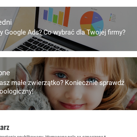
edni
y Google Ads? Co wybrać dla Twojej firmy?
edni
pne
asz małe zwierzątko? Koniecznie sprawdź
pny
zoologiczny!
arz
 zostanie opublikowany.
Wymagane pola są oznaczone
*