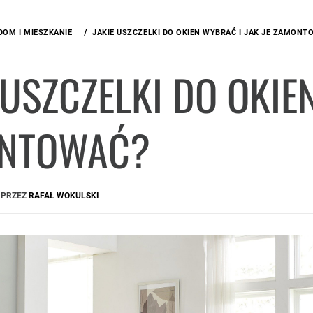
DOM I MIESZKANIE
JAKIE USZCZELKI DO OKIEN WYBRAĆ I JAK JE ZAMONT
 USZCZELKI DO OKIE
NTOWAĆ?
PRZEZ
RAFAŁ WOKULSKI