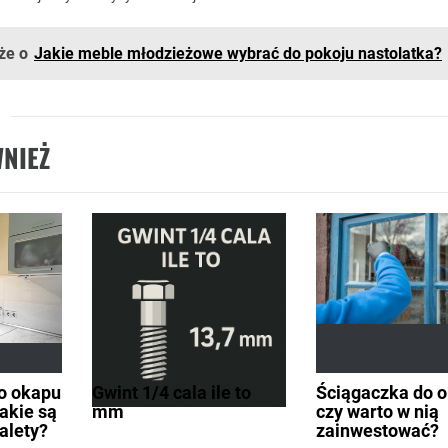
że o
Jakie meble młodzieżowe wybrać do pokoju nastolatka?
NIEŻ
do okapu
Gwint 1/4 cala ile to
Ściągaczka do o
Jakie są
mm
czy warto w nią
alety?
zainwestować?