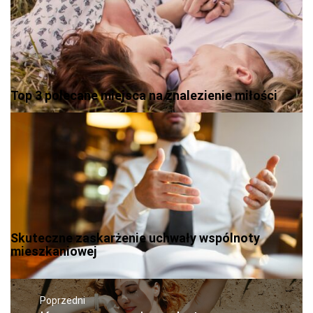
Top 3 polecane miejsca na znalezienie miłości
Skuteczne zaskarżenie uchwały wspólnoty
mieszkaniowej
Nawigacja
wpisu
Poprzedni