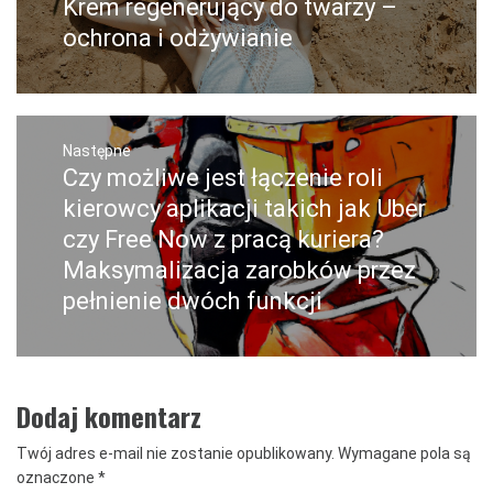
Krem regenerujący do twarzy –
Poprzedni
wpis:
ochrona i odżywianie
Następne
Czy możliwe jest łączenie roli
Następny
post:
kierowcy aplikacji takich jak Uber
czy Free Now z pracą kuriera?
Maksymalizacja zarobków przez
pełnienie dwóch funkcji
Dodaj komentarz
Twój adres e-mail nie zostanie opublikowany.
Wymagane pola są
oznaczone
*