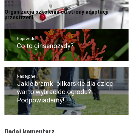
Organizacja szkolenia od strony adaptacji
przestrzeni
Nawigacja
wpisu
Poprzedni
Co to ginsenozydy?
Poprzedni
wpis:
Następne
Jakie bramki piłkarskie dla dzieci
Następny
post:
warto wybrać do ogrodu?
Podpowiadamy!
Dodaj komentarz