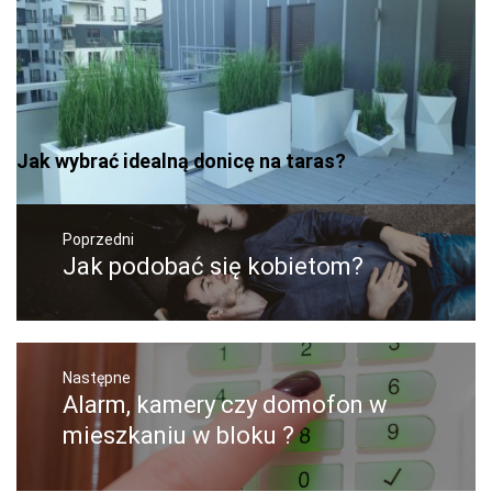
Jak wybrać idealną donicę na taras?
Nawigacja
wpisu
Poprzedni
Jak podobać się kobietom?
Poprzedni
wpis:
Następne
Alarm, kamery czy domofon w
Następny
post:
mieszkaniu w bloku ?