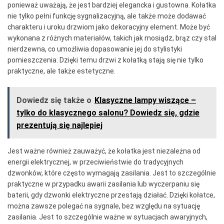
ponieważ uważają, że jest bardziej elegancka i gustowna. Kołatka
nie tylko pełni funkcję sygnalizacyjną, ale także może dodawać
charakteru i uroku drzwiom jako dekoracyjny element. Może być
wykonana z różnych materiałów, takich jak mosiądz, brąz czy stal
nierdzewna, co umożliwia dopasowanie jej do stylistyki
pomieszczenia. Dzięki temu drzwi z kołatką stają się nie tylko
praktyczne, ale także estetyczne.
Dowiedz się także o
Klasyczne lampy wiszące –
tylko do klasycznego salonu? Dowiedz się, gdzie
prezentują się najlepiej
Jest ważne również zauważyć, że kołatka jest niezależna od
energii elektrycznej, w przeciwieństwie do tradycyjnych
dzwonków, które często wymagają zasilania. Jest to szczególnie
praktyczne w przypadku awarii zasilania lub wyczerpaniu się
baterii, gdy dzwonki elektryczne przestają działać. Dzięki kołatce,
można zawsze polegać na sygnale, bez względu na sytuację
zasilania. Jest to szczególnie ważne w sytuacjach awaryjnych,