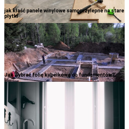
jak kłaść panele winylowe samoprzylepne na stare
płytki
Jak wybrać folię kubełkową do fundamentów?