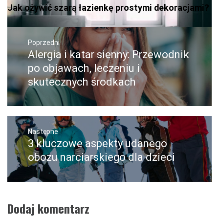
Jak ożywić szarą łazienkę prostymi dekoracjami?
Nawigacja
wpisu
Poprzedni
Alergia i katar sienny: Przewodnik
Poprzedni
wpis:
po objawach, leczeniu i
skutecznych środkach
Następne
3 kluczowe aspekty udanego
Następny
post:
obozu narciarskiego dla dzieci
Dodaj komentarz