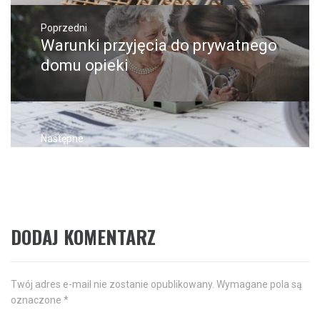
Nawigacja
wpisu
Poprzedni
Warunki przyjęcia do prywatnego
Poprzedni
wpis:
domu opieki
Następne
Jak maszyny laserowe zmieniają
Następny
post:
produkcję
DODAJ KOMENTARZ
Twój adres e-mail nie zostanie opublikowany.
Wymagane pola są
oznaczone
*