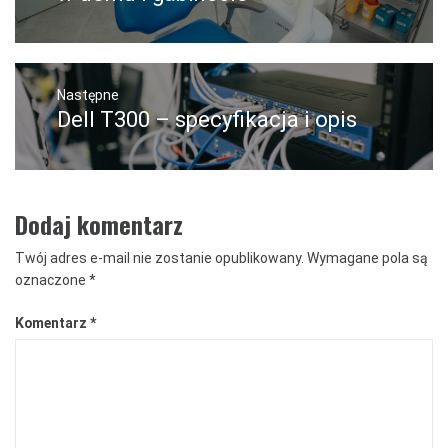
Następne
Dell T300 – specyfikacja i opis
Następny
post:
Dodaj komentarz
Twój adres e-mail nie zostanie opublikowany.
Wymagane pola są
oznaczone
*
Komentarz
*