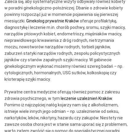
Zaleca się, aby systematyczne wizyty odbywały również kobiety
w poradni ginekologiczno-położniczej. Dbanie o zdrowie kobiety
powinny rozpocząć już w momencie pojawienia się pierwszej
miesiączki.
Ginekolog prywatnie Kraków
oferuje profilaktykę,
diagnostykę i leczenie m.in. chorób pochwy, sromu, szyjki macicy,
narządów płciowych kobiet, endometriozy, mięśniaków macicy,
nieprawidłowego krwawienia z dróg rodnych, nietrzymania
moczu, nowotworów narządów rodnych, torbieli jajników,
zaburzeń statyki narządów rodnych, zespołu policystycznych
jajników czy stanów zapalnych szyjki macicy. W gabinecie
ginekologicznym wykonać możemy również szereg badań – np.
cytologicznych, hormonalnych, USG sutków, kolkoskopię czy
krioterapię szyjki macicy.
Prywatne centra medyczne oferują również pomoc z zakresu
zdrowia psychicznego, w tym
leczenie uzależnień Kraków
.
Pomimo iż najczęściej nałóg kojarzy nam się z alkoholizmem,
istnieje wiele innych jego odmian – np. uzależnienie od seksu,
narkotyków, leków, nikotyny, hazardu czy zakupów. Niestety nie
zawsze osoba chora jest w stanie sama uporać się z problemem,
warto zatem zwrócić się o pomoc do specjalistycznej poradni.