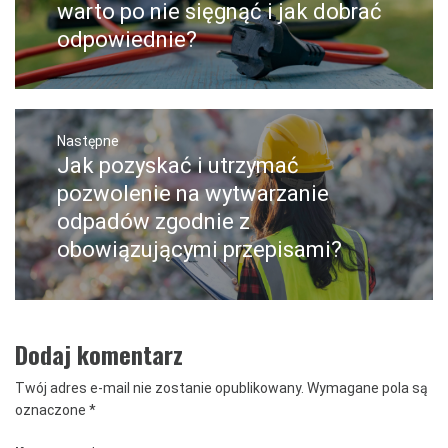
wpis:
warto po nie sięgnąć i jak dobrać
odpowiednie?
Następne
Jak pozyskać i utrzymać
Następny
post:
pozwolenie na wytwarzanie
odpadów zgodnie z
obowiązującymi przepisami?
Dodaj komentarz
Twój adres e-mail nie zostanie opublikowany.
Wymagane pola są
oznaczone
*