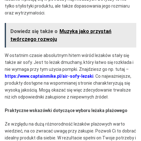
tylko stylistyki produktu, ale także dopasowania jego rozmiaru
oraz wytrzymałości.
Dowiedz się także o
Muzyka jako przystań
twórczego rozwoju
W ostatnim czasie absolutnym hitem wśród leżaków stały się
także air sofy. Jest to leżak dmuchany, który łatwo się rozkłada i
nie wymaga przy tym użycia pompki. Znajdziesz go np. tutaj –
https://www.captainmike.pl/air-sofy-lezaki
. Co najważniejsze,
produkty dostępne na wspomnianej stronie charakteryzują się
wysoką jakością. Mogą okazać się więc zdecydowanie trwalsze
niż ich odpowiedniki zakupione z niepewnych źródeł.
Praktyczne wskazówki dotyczące wyboru leżaka plażowego
Ze względu na dużą różnorodność leżaków plażowych warto
wiedzieć, na co zwracać uwagę przy zakupie. Pozwoli Ci to dobrać
idealny produkt dla siebie. W rezultacie spełni on Twoje potrzeby i