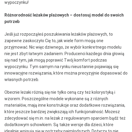
wypoczynku!
Różnorodność leżaków plażowych – dostosuj model do swoich
potrzeb
Jeśli już rozpocząłeś poszukiwania leżaków plażowych, to
zapewne zaskoczyło Cię to, jak wiele form mogą one
przyjmować. Nic więc dziwnego, że wybór konkretnego modelu
nie jest zbyt łatwym zadaniem. Producenci każdego dnia głowią
się nad tym, jak mogą poprawić Twój komfort podczas
wypoczynku. Tym samym na rynku nieustannie pojawiają się
innowacyjne rozwiązania, które można precyzyjnie dopasować do
własnych potrzeb.
Obecnie leżaki różnią się nie tylko ceną czy też kolorystyką i
wzorem. Poszczególne modele wykonane są z różnych
materiałów, mają inne konstrukcje oraz dodatkowe rozwiązania,
które jeszcze bardziej zwiększają ich funkcjonalność. Możesz
zdecydować się m.in. na leżak z regulowanym oparciem bądź też
dodatkowym schowkiem. Są także wersje dla dzieci, które
idealnie wpisują się w potrzeby najmłodszych. Dotyczy to nie