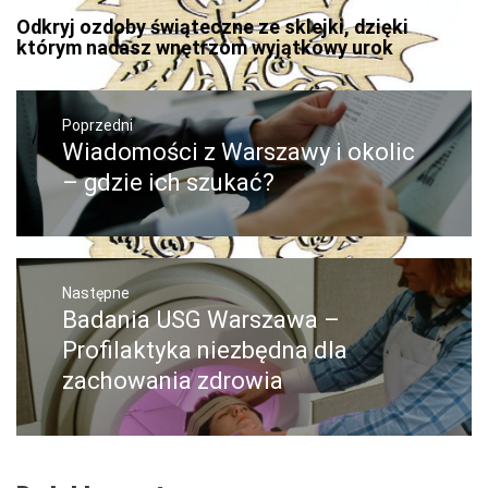
Odkryj ozdoby świąteczne ze sklejki, dzięki
którym nadasz wnętrzom wyjątkowy urok
Nawigacja
wpisu
Poprzedni
Wiadomości z Warszawy i okolic
Poprzedni
wpis:
– gdzie ich szukać?
Następne
Badania USG Warszawa –
Następny
post:
Profilaktyka niezbędna dla
zachowania zdrowia