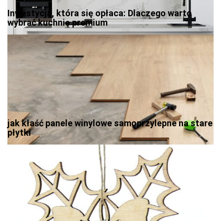
Inwestycja, która się opłaca: Dlaczego warto
wybrać kuchnię premium
jak kłaść panele winylowe samoprzylepne na stare
płytki