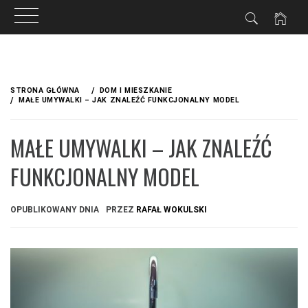
Przejdź
do
STRONA GŁÓWNA
DOM I MIESZKANIE
treści
MAŁE UMYWALKI – JAK ZNALEŹĆ FUNKCJONALNY MODEL
MAŁE UMYWALKI – JAK ZNALEŹĆ
FUNKCJONALNY MODEL
OPUBLIKOWANY DNIA
PRZEZ
RAFAŁ WOKULSKI