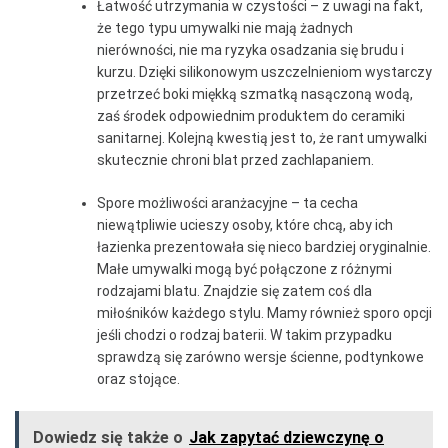
Łatwość utrzymania w czystości – z uwagi na fakt,
że tego typu umywalki nie mają żadnych
nierówności, nie ma ryzyka osadzania się brudu i
kurzu. Dzięki silikonowym uszczelnieniom wystarczy
przetrzeć boki miękką szmatką nasączoną wodą,
zaś środek odpowiednim produktem do ceramiki
sanitarnej. Kolejną kwestią jest to, że rant umywalki
skutecznie chroni blat przed zachlapaniem.
Spore możliwości aranżacyjne – ta cecha
niewątpliwie ucieszy osoby, które chcą, aby ich
łazienka prezentowała się nieco bardziej oryginalnie.
Małe umywalki mogą być połączone z różnymi
rodzajami blatu. Znajdzie się zatem coś dla
miłośników każdego stylu. Mamy również sporo opcji
jeśli chodzi o rodzaj baterii. W takim przypadku
sprawdzą się zarówno wersje ścienne, podtynkowe
oraz stojące.
Dowiedz się także o
Jak zapytać dziewczynę o